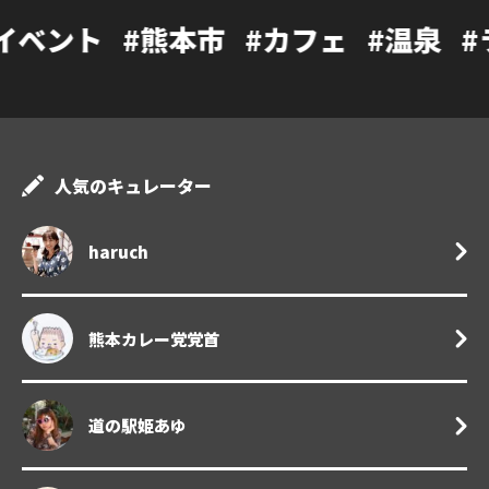
本市
#カフェ
#温泉
#ランチ
#阿蘇
人気のキュレーター
haruch
熊本カレー党党首
道の駅姫あゆ