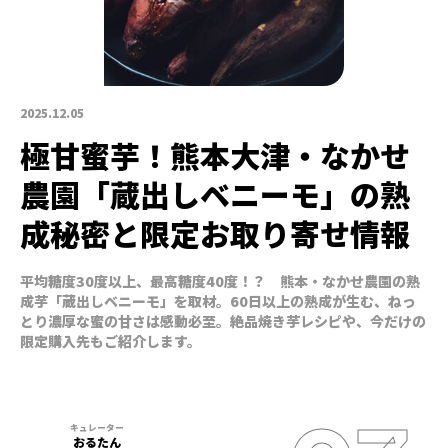
2025.12.05
極甘蜜芋！熊本大津・なかせ
農園「蔵出しベニーモ」の熟
成秘密と限定お取り寄せ情報
平均糖度30度以上、最高糖度40度！？ 熊本・なかせ農園の熟
成芋「蔵出しベニーモ」を取材。60日以上の熟成が生む、ねっ
とり濃厚な蜜の甘さは感動必至。絶品焼き芋レシピや、今だけの
限定購入先もご紹介します。
おるたん