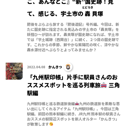
こ、あんなとこ』“新”国史跡！見
とどろき
て、感じる、宇土市の
轟
貝塚
肥後をぶらぶら旅する『肥後遊記』号外編。今回は、新
たに国史跡に指定される見込みの宇土市の「轟貝塚」を
妖怪ひ〜が訪れます。轟貝塚が国史跡になれば、宇土市
では「宇土城跡（西岡台）」に続く、２つ目の国史跡で
す。これからの季節、鮮やかな紫陽花の咲く、涼やかな
轟水源付近へぶらりとよってみませんか？
2022.04.08
かんきつ
「九州駅印帳」片手に駅員さんのお
ススメスポットを巡る列車旅
三角
駅編
九州駅印帳と巡る鉄道旅後編
九州の鉄道旅を素敵な思
い出にしてくれるアイテム「九州駅印帳」。今回は三角
駅編。前回の熊本駅編に続き、JR九州 熊本駅の駅員さん
おススメの駅周辺スポットを新人オルター「かんきつ」
が散策します