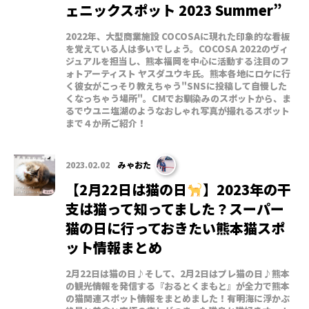
ェニックスポット 2023 Summer”
2022年、大型商業施設 COCOSAに現れた印象的な看板
を覚えている人は多いでしょう。COCOSA 2022のヴィ
ジュアルを担当し、熊本福岡を中心に活動する注目のフ
ォトアーティスト ヤスダユウキ氏。熊本各地にロケに行
く彼女がこっそり教えちゃう"SNSに投稿して自慢した
くなっちゃう場所"。CMでお馴染みのスポットから、ま
るでウユニ塩湖のようなおしゃれ写真が撮れるスポット
まで４か所ご紹介！
2023.02.02
みゃおた
【2月22日は猫の日
】2023年の干
支は猫って知ってました？スーパー
猫の日に行っておきたい熊本猫スポ
ット情報まとめ
2月22日は猫の日♪そして、2月2日はプレ猫の日♪熊本
の観光情報を発信する『おるとくまもと』が全力で熊本
の猫関連スポット情報をまとめました！有明海に浮かぶ