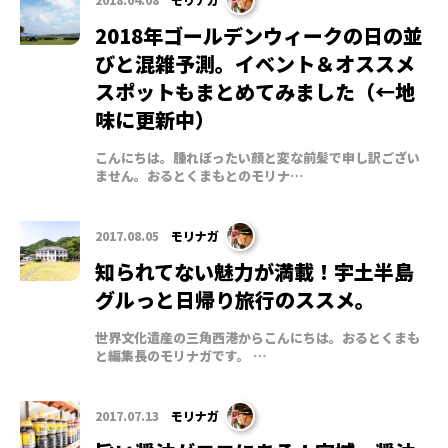
2018年ゴールデンウィークの日の並
びと混雑予測。イベント＆オススメ
スポットもまとめてみました（←地
味に更新中）
こんにちは。腫れぼったい顔と変な前髪で申し訳ござい
ません。おるとくまもとのモリナ…
2017.08.05
モリナガ
知られてない魅力が満載！宇土半島
グルっと日帰り旅行のススメ。
世界文化遺産の三角西港からこんにちは。おるとくまも
と編集長のモリナガです。 …
2017.07.13
モリナガ