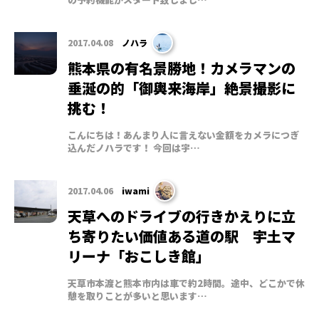
2017.04.08
ノハラ
熊本県の有名景勝地！カメラマンの
垂涎の的「御輿来海岸」絶景撮影に
挑む！
こんにちは！あんまり人に言えない金額をカメラにつぎ
込んだノハラです！ 今回は宇…
2017.04.06
iwami
天草へのドライブの行きかえりに立
ち寄りたい価値ある道の駅 宇土マ
リーナ「おこしき館」
天草市本渡と熊本市内は車で約2時間。途中、どこかで休
憩を取りことが多いと思います…