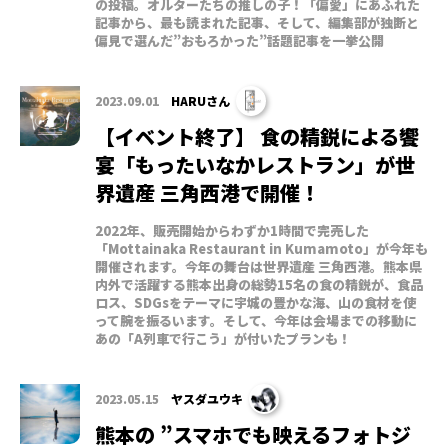
の投稿。オルターたちの推しの子！「偏愛」にあふれた
記事から、最も読まれた記事、そして、編集部が独断と
偏見で選んだ”おもろかった”話題記事を一挙公開
2023.09.01
HARUさん
【イベント終了】 食の精鋭による饗
宴「もったいなかレストラン」が世
界遺産 三角西港で開催！
2022年、販売開始からわずか1時間で完売した
「Mottainaka Restaurant in Kumamoto」が今年も
開催されます。今年の舞台は世界遺産 三角西港。熊本県
内外で活躍する熊本出身の総勢15名の食の精鋭が、食品
ロス、SDGsをテーマに宇城の豊かな海、山の食材を使
って腕を振るいます。そして、今年は会場までの移動に
あの「A列車で行こう」が付いたプランも！
2023.05.15
ヤスダユウキ
熊本の ”スマホでも映えるフォトジ