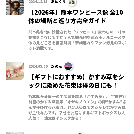
2024.12.13
あめくま
【2026年】熊本ワンピース像 全10
体の場所と巡り方完全ガイド
熊本県各地に設置された「ワンピース」麦わらの一味の
銅像をご存じですか？人気観光地を巡るモデルコースや
像の見どころを徹底解説！家族連れやファン必見のスポ
ット満載です。
2024.05.06
かのん
【ギフトにおすすめ】かすみ草をシ
ックに染めた花束は母の日にも！
熊本県が全国一の生産量を誇る「かすみ草」。 宇城市戸
馳島のかすみ草農家「オザキノウエン」の嫁“かすみ”さ
んが手掛ける花束は、センス抜群でオシャレなかすみ草
が主役なんです。幸せをお届けするギフトボックスも大
人気！ 注文はインスタから！