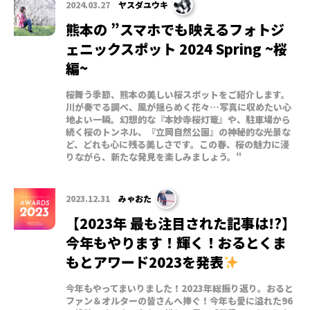
2024.03.27
ヤスダユウキ
熊本の ”スマホでも映えるフォトジ
ェニックスポット 2024 Spring ~桜
編~
桜舞う季節、熊本の美しい桜スポットをご紹介します。
川が奏でる調べ、風が揺らめく花々…写真に収めたい心
地よい一瞬。幻想的な『本妙寺桜灯篭』や、駐車場から
続く桜のトンネル、『立岡自然公園』の神秘的な光景な
ど、どれも心に残る美しさです。この春、桜の魅力に浸
りながら、新たな発見を楽しみましょう。"
2023.12.31
みゃおた
【2023年 最も注目された記事は!?】
今年もやります！輝く！おるとくま
もとアワード2023を発表
今年もやってまいりました！2023年総振り返り。おると
ファン＆オルターの皆さんへ捧ぐ！今年も愛に溢れた96