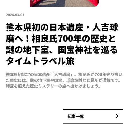
2026.03.01
熊本県初の日本遺産・人吉球
磨へ！相良氏700年の歴史と
謎の地下室、国宝神社を巡る
タイムトラベル旅
熊本県初認定の日本遺産「人吉球磨」。相良氏が700年守り抜い
た歴史には、謎の地下室や国宝、球磨焼酎など見所が満載です。
時空を超えた歴史ミステリーの旅へ出かけましょう。
記事一覧