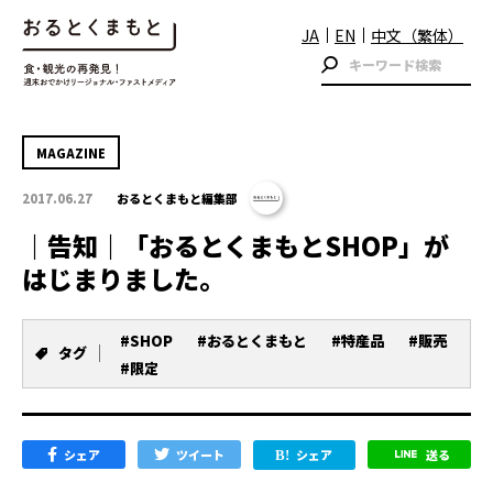
JA
EN
中文（繁体）
MAGAZINE
2017.06.27
おるとくまもと編集部
｜告知｜「おるとくまもとSHOP」が
はじまりました。
#SHOP
#おるとくまもと
#特産品
#販売
タグ
#限定
シェア
ツイート
シェア
送る