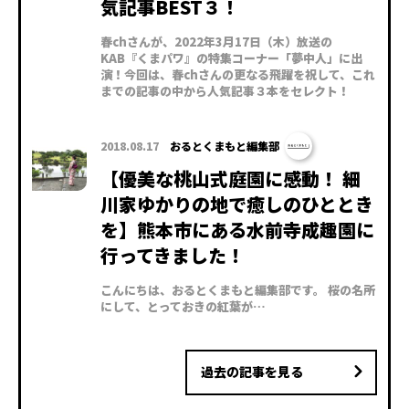
気記事BEST３！
春chさんが、2022年3月17日（木）放送の
KAB『くまパワ』の特集コーナー「夢中人」に出
演！今回は、春chさんの更なる飛躍を祝して、これ
までの記事の中から人気記事３本をセレクト！
2018.08.17
おるとくまもと編集部
【優美な桃山式庭園に感動！ 細
川家ゆかりの地で癒しのひととき
を】熊本市にある水前寺成趣園に
行ってきました！
こんにちは、おるとくまもと編集部です。 桜の名所
にして、とっておきの紅葉が…
過去の記事を見る