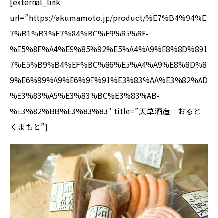
[external_link
url=”https://akumamoto.jp/product/%E7%B4%94%E
7%B1%B3%E7%84%BC%E9%85%8E-
%E5%8F%A4%E9%85%92%E5%A4%A9%E8%8D%891
7%E5%B9%B4%EF%BC%86%E5%A4%A9%E8%8D%8
9%E6%99%A9%E6%9F%91%E3%83%AA%E3%82%AD
%E3%83%A5%E3%83%BC%E3%83%AB-
%E3%82%BB%E3%83%83″ title=”天草酒造｜おると
くまもと”]