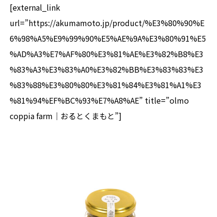
[external_link
url=”https://akumamoto.jp/product/%E3%80%90%E
6%98%A5%E9%99%90%E5%AE%9A%E3%80%91%E5
%AD%A3%E7%AF%80%E3%81%AE%E3%82%B8%E3
%83%A3%E3%83%A0%E3%82%BB%E3%83%83%E3
%83%88%E3%80%80%E3%81%84%E3%81%A1%E3
%81%94%EF%BC%93%E7%A8%AE” title=”olmo
coppia farm｜おるとくまもと”]