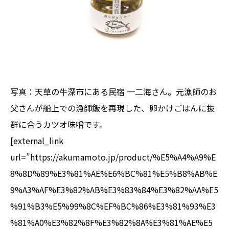
写真：天草の牛深市にある民宿 一二海さん。元漁師のお
父さんが船上での漁師飯を再現した、卵かけごはんに抜
群に合うカツオ味噌です。
[external_link
url=”https://akumamoto.jp/product/%E5%A4%A9%E
8%8D%89%E3%81%AE%E6%BC%81%E5%B8%AB%E
9%A3%AF%E3%82%AB%E3%83%84%E3%82%AA%E5
%91%B3%E5%99%8C%EF%BC%86%E3%81%93%E3
%81%A0%E3%82%8F%E3%82%8A%E3%81%AE%E5