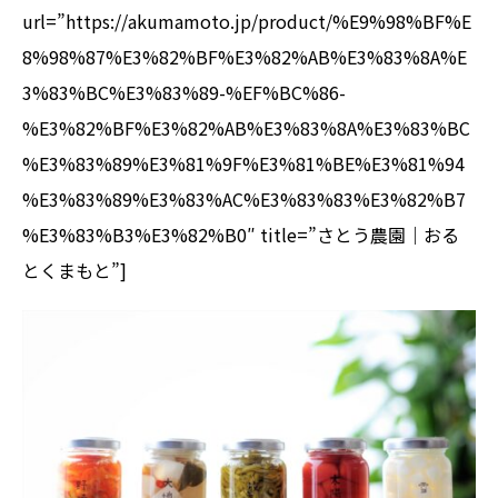
url=”https://akumamoto.jp/product/%E9%98%BF%E
8%98%87%E3%82%BF%E3%82%AB%E3%83%8A%E
3%83%BC%E3%83%89-%EF%BC%86-
%E3%82%BF%E3%82%AB%E3%83%8A%E3%83%BC
%E3%83%89%E3%81%9F%E3%81%BE%E3%81%94
%E3%83%89%E3%83%AC%E3%83%83%E3%82%B7
%E3%83%B3%E3%82%B0″ title=”さとう農園｜おる
とくまもと”]