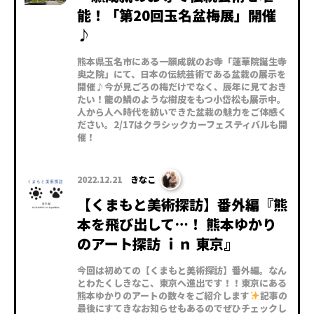
能！「第20回玉名盆梅展」開催
♪
熊本県玉名市にある一願成就のお寺「蓮華院誕生寺
奥之院」にて、日本の伝統芸術である盆栽の展示を
開催♪今が見ごろの梅だけでなく、辰年に見ておき
たい！龍の鱗のような樹皮をもつ小岱松も展示中。
人から人へ時代を紡いできた盆栽の魅力をご体感く
ださい。2/17はクラシックカーフェスティバルも開
催！
2022.12.21
きなこ
【くまもと美術探訪】番外編『熊
本を飛び出して…！ 熊本ゆかり
のアート探訪 ｉｎ 東京』
今回は初めての【くまもと美術探訪】番外編。なん
とわたくしきなこ、東京へ進出です！！東京にある
熊本ゆかりのアートの数々をご紹介します
記事の
最後にすてきなお知らせもあるのでぜひチェックし