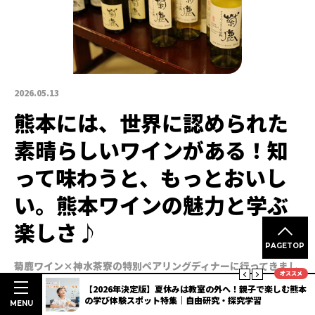
2026.05.13
熊本には、世界に認められた
素晴らしいワインがある！知
って味わうと、もっとおいし
い。熊本ワインの魅力と学ぶ
楽しさ♪
PAGETOP
菊鹿ワイン×神水茶寮の特別ペアリングディナーに行ってきまし
オススメ
た
熊本ワインを学び、味わう、県産酒を盛り上げるイベントの
明度抜群
【2026年決定版】夏休みは教室の外へ！親子で楽しむ熊本
様子をご紹介。さらに、熊本のお酒を学んで楽しめる「くまもと
3選
の学び体験スポット特集｜自由研究・探究学習
MENU
県産酒検定」第2回の開催も決定
2026年6月7日(日) 検定試