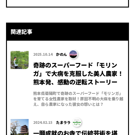
関連記事
2025.10.14
かのん
奇跡のスーパーフード「モリン
ガ」で大病を克服した美人農家！
熊本発、感動の逆転ストーリー
熊本県菊陽町で奇跡のスーパーフード「モリンガ」
を育てる女性農家を取材！原因不明の大病を乗り越
え、自ら農家になった彼女の想いとは？
2024.02.15
たまララ
一願成就のお寺で伝統芸術を堪