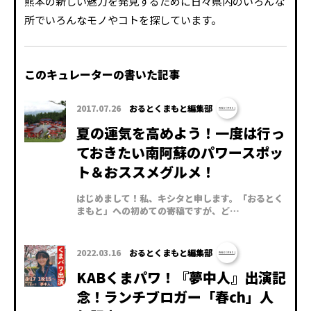
熊本の新しい魅力を発見するために日々県内のいろんな
所でいろんなモノやコトを探しています。
このキュレーターの書いた記事
2017.07.26
おるとくまもと編集部
夏の運気を高めよう！一度は行っ
ておきたい南阿蘇のパワースポッ
ト＆おススメグルメ！
はじめまして！私、キシタと申します。「おるとく
まもと」への初めての寄稿ですが、ど…
2022.03.16
おるとくまもと編集部
KABくまパワ！『夢中人』出演記
念！ランチブロガー「春ch」人