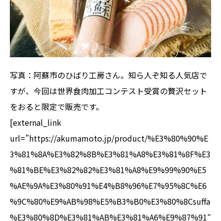
写真：阿蘇市のひばり工房さん。知ら人ぞ知る人気店で
すが、今回は世界食肉加工コンテスト受賞の贅沢セット
をおると限定で販売です。
[external_link
url=”https://akumamoto.jp/product/%E3%80%90%E
3%81%8A%E3%82%8B%E3%81%A8%E3%81%8F%E3
%81%BE%E3%82%82%E3%81%A8%E9%99%90%E5
%AE%9A%E3%80%91%E4%B8%96%E7%95%8C%E6
%9C%80%E9%AB%98%E5%B3%B0%E3%80%8Csuffa
%E3%80%8D%E3%81%AB%E3%81%A6%E9%87%91″