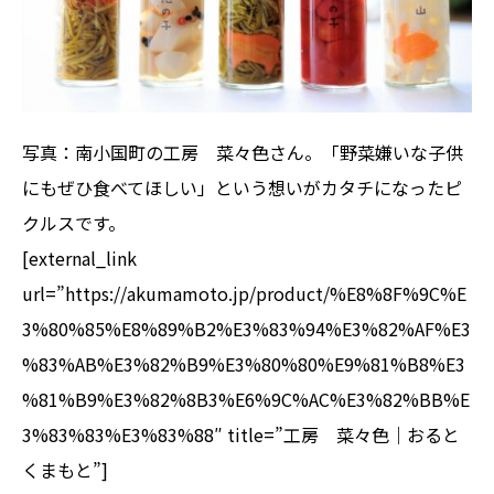
写真：南小国町の工房 菜々色さん。「野菜嫌いな子供
にもぜひ食べてほしい」という想いがカタチになったピ
クルスです。
[external_link
url=”https://akumamoto.jp/product/%E8%8F%9C%E
3%80%85%E8%89%B2%E3%83%94%E3%82%AF%E3
%83%AB%E3%82%B9%E3%80%80%E9%81%B8%E3
%81%B9%E3%82%8B3%E6%9C%AC%E3%82%BB%E
3%83%83%E3%83%88″ title=”工房 菜々色｜おると
くまもと”]