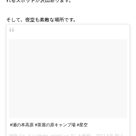
れるスポットが沢山あります。
そして、夜空も素敵な場所です。
#瀬の本高原 #茶屋の原キャンプ場 #星空
YKP_Co.,さん(@ykp_co)がシェアした投稿 –
2017 4月 30 10:07午後 PDT