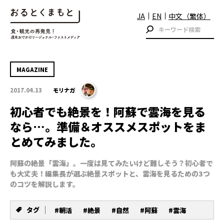
JA
EN
中文（繁体）
MAGAZINE
2017.04.13
モリナガ
初心者でも絶景を！阿蘇で雲海を見る
なら…。準備＆オススメスポットをま
とめてみました。
阿蘇の絶景「雲海」。一度は見てみたいけど難しそう？初心者で
も大丈夫！編集長が選ぶ絶景スポットと、雲海を見るための3つ
のコツを解説します。
タグ
#朝活
#絶景
#自然
#阿蘇
#雲海