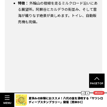
特徴：
外輪山の稜線を走るミルクロード沿いにあ
る展望所。阿蘇谷とカルデラの街並み、そして雲
海が織りなす絶景が楽しめます。トイレ、自動販
売機も完備。
PAGETOP
オススメ
ヤツシロ
【2026年最新】夏の天草を満喫！さざ波フェスタ＆天草ほ
んどハイヤ祭り花火大会と周辺の絶景展望スポット
MENU