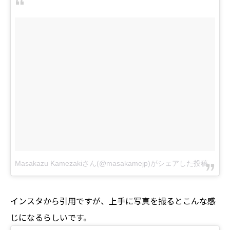
Masakazu Kamezakiさん(@masakamejp)がシェアした投稿
–
201
インスタから引用ですが、上手に写真を撮るとこんな感
じになるらしいです。