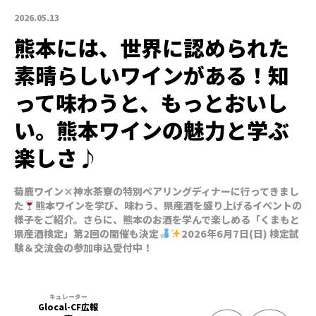
2026.05.13
熊本には、世界に認められた
素晴らしいワインがある！知
って味わうと、もっとおいし
い。熊本ワインの魅力と学ぶ
楽しさ♪
菊鹿ワイン×神水茶寮の特別ペアリングディナーに行ってきまし
た
熊本ワインを学び、味わう、県産酒を盛り上げるイベントの
様子をご紹介。さらに、熊本のお酒を学んで楽しめる「くまもと
県産酒検定」第2回の開催も決定
2026年6月7日(日) 検定試
験＆交流会の参加申込受付中！
Glocal-CF広報