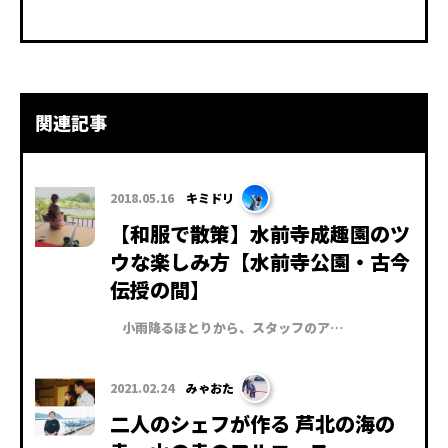
関連記事
2018.05.16
キミドリ
【和服で散策】水前寺成趣園のツ
ウな楽しみ方【水前寺公園・古今
伝授の間】
小雨降るほとりから、スタッフのア…
2021.02.24
みゃおた
二人のシェフが作る 芦北の海の