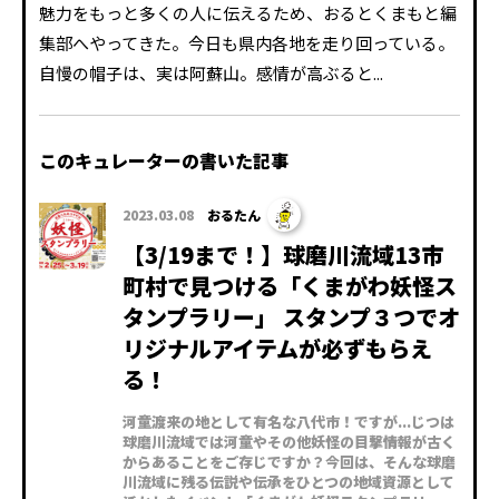
魅力をもっと多くの人に伝えるため、おるとくまもと編
集部へやってきた。今日も県内各地を走り回っている。
自慢の帽子は、実は阿蘇山。感情が高ぶると...
このキュレーターの書いた記事
2023.03.08
おるたん
【3/19まで！】球磨川流域13市
町村で見つける「くまがわ妖怪ス
タンプラリー」 スタンプ３つでオ
リジナルアイテムが必ずもらえ
る！
河童渡来の地として有名な八代市！ですが...じつは
球磨川流域では河童やその他妖怪の目撃情報が古く
からあることをご存じですか？今回は、そんな球磨
川流域に残る伝説や伝承をひとつの地域資源として