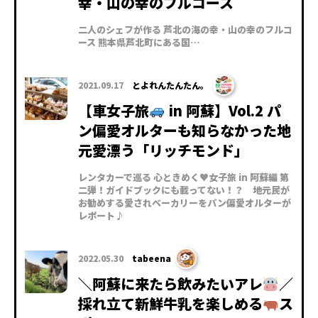
幸・山の幸のフルコース
二人のシェフが作る 芦北の海の幸・山の幸のフルコ
ース 熊本県芦北町にある国…
2021.09.17
とよれんたんたん。
【車女子旅
in 阿蘇】Vol.2 パ
ン偏愛オルターも知らなかった地
元愛漂う「リッチモンド」
レンタカーで巡る 心ときめく♥女子旅 in 阿蘇編 第
二弾！ガイドブックにも載ってない！？ 地元民が
お勧めする愛されベーカリーをパン偏愛オルターが
レポート♪
2022.05.30
tabeena
＼阿蘇に来たら飲みたいアレ
／
採れ立て新鮮牛乳を楽しめる
ス