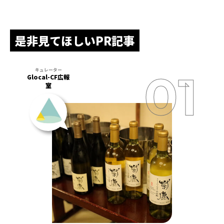
是非見てほしいPR記事
Glocal-CF広報
室