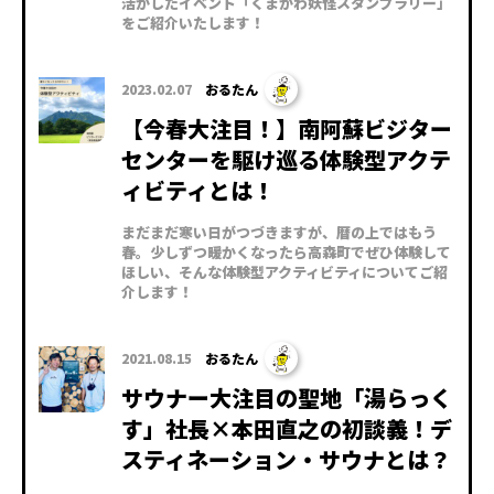
活かしたイベント「くまがわ妖怪スタンプラリー」
をご紹介いたします！
2023.02.07
おるたん
【今春大注目！】南阿蘇ビジター
センターを駆け巡る体験型アクテ
ィビティとは！
まだまだ寒い日がつづきますが、暦の上ではもう
春。少しずつ暖かくなったら高森町でぜひ体験して
ほしい、そんな体験型アクティビティについてご紹
介します！
2021.08.15
おるたん
サウナー大注目の聖地「湯らっく
す」社長×本田直之の初談義！デ
スティネーション・サウナとは？