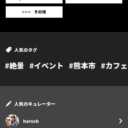
その他
人気のタグ
ベント
#熊本市
#カフェ
#温泉
#ラ
人気のキュレーター
haruch