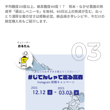
平均糖度30度以上、最高糖度40度！？ 熊本・なかせ農園の熟
成芋「蔵出しベニーモ」を取材。60日以上の熟成が生む、ねっ
とり濃厚な蜜の甘さは感動必至。絶品焼き芋レシピや、今だけの
限定購入先もご紹介します。
おるたん