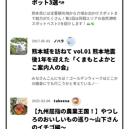
ポット3選
熊本県には定番観光地から穴場お出かけスポットま
で魅力がたくさん！第1回は阿蘇エリアの自然満喫
スポットベスト3を紹介します！⛰
2017.05.01
ノハラ
熊本城を訪ねて vol.01 熊本地震
後1年を迎えた「くまもとよかと
こ案内人の会」
みなさんこんにちは！ゴールデンウィークはどこか
の離島にでも行こうかと考えているノ…
2023.02.06
tabeena
【九州屈指の農業王国！】やつし
ろのおいしいもの巡り〜山下さん
のイチゴ編〜