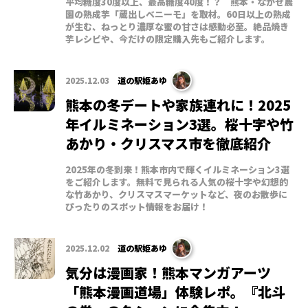
平均糖度30度以上、最高糖度40度！？ 熊本・なかせ農
園の熟成芋「蔵出しベニーモ」を取材。60日以上の熟成
が生む、ねっとり濃厚な蜜の甘さは感動必至。絶品焼き
芋レシピや、今だけの限定購入先もご紹介します。
2025.12.03
道の駅姫あゆ
熊本の冬デートや家族連れに！2025
年イルミネーション3選。桜十字や竹
あかり・クリスマス市を徹底紹介
2025年の冬到来！熊本市内で輝くイルミネーション3選
をご紹介します。無料で見られる人気の桜十字や幻想的
な竹あかり、クリスマスマーケットなど、夜のお散歩に
ぴったりのスポット情報をお届け！
2025.12.02
道の駅姫あゆ
気分は漫画家！熊本マンガアーツ
「熊本漫画道場」体験レポ。『北斗