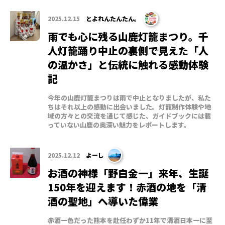
2025.12.15
とよれんたんたん。
雨でも心に残る山鹿灯籠まつり。千
人灯籠踊り中止の裏側で見えた「人
の温かさ」と伝統に触れる感動体験
記
今年の山鹿灯籠まつりは雨で中止となりましたが、私た
ちはそれ以上の感動に出会いました。灯籠制作体験や地
域の方々との交流を通じて感じた、ガイドブックには載
っていない山鹿の奥深い魅力をレポートします。
2025.12.12
よーし
お酒の神様「野白金一」来年、生誕
150年を迎えます！赤酒の地を「清
酒の聖地」へ導いた偉業
赤酒一色だった熊本を赴任わずか11年で清酒日本一に至