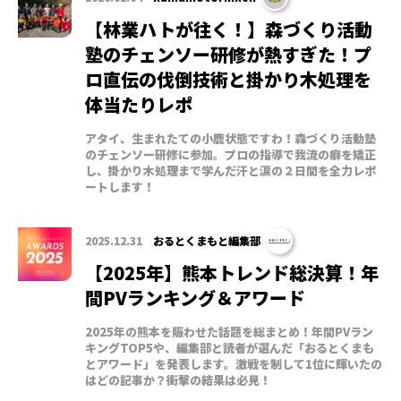
【林業ハトが往く！】森づくり活動
塾のチェンソー研修が熱すぎた！プ
ロ直伝の伐倒技術と掛かり木処理を
体当たりレポ
アタイ、生まれたての小鹿状態ですわ！森づくり活動塾
のチェンソー研修に参加。プロの指導で我流の癖を矯正
し、掛かり木処理まで学んだ汗と涙の２日間を全力レポ
ートします！
2025.12.31
おるとくまもと編集部
【2025年】熊本トレンド総決算！年
間PVランキング＆アワード
2025年の熊本を賑わせた話題を総まとめ！年間PVラン
キングTOP5や、編集部と読者が選んだ「おるとくまも
とアワード」を発表します。激戦を制して1位に輝いたの
はどの記事か？衝撃の結果は必見！