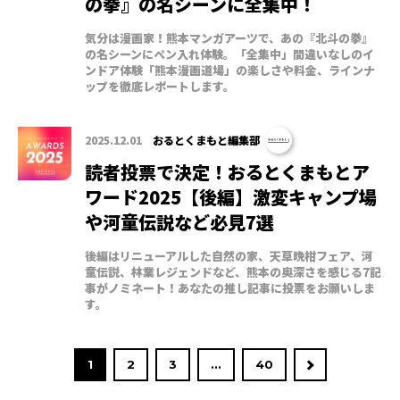
の拳』の名シーンに全集中！
気分は漫画家！熊本マンガアーツで、あの『北斗の拳』
の名シーンにペン入れ体験。「全集中」間違いなしのイ
ンドア体験「熊本漫画道場」の楽しさや料金、ラインナ
ップを徹底レポートします。
2025.12.01
おるとくまもと編集部
読者投票で決定！おるとくまもとア
ワード2025【後編】激変キャンプ場
や河童伝説など必見7選
後編はリニューアルした自然の家、天草晩柑フェア、河
童伝説、林業レジェンドなど、熊本の奥深さを感じる7記
事がノミネート！あなたの推し記事に投票をお願いしま
す。
1
2
3
...
40