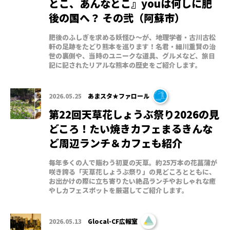
とこ、あんなとこ』youは何しに肥
後の国へ？ その弐（阿蘇市）
肥後のふしぎを求める妖怪ひ～が、地理学者・古川古松
軒の足跡をたどり熊本を巡ります！名君・細川重賢の治
世の裏側や、当時のユニークな道具、グルメなど、旅日
記に記されたリアルな熊本の歴史をご紹介します。
2026.05.25
あまスタ★ファロール
第22回天草花しょうぶ祭り2026の見
どころ！たい焼きカフェまるきんな
ど周辺ランチ＆カフェも紹介
毎年多くの人で賑わう初夏の天草。約25万本の花菖蒲が
咲き誇る「天草花しょうぶ祭り」の見どころとともに、
お出かけの際に立ち寄りたい絶品ランチやおしゃれな癒
やしカフェスポットを厳選してご紹介します。
2026.05.13
Glocal-CF広報室