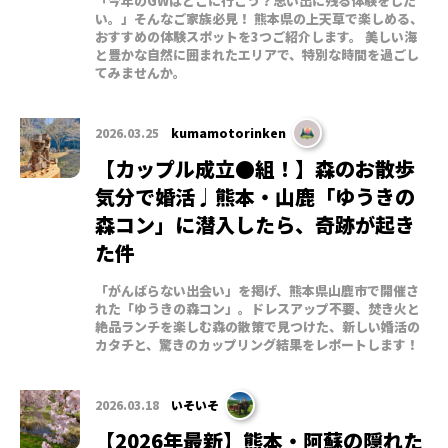
「今年のGWはどこに行こう？思い出に残る体験をした
い。」そんなご家族必見！ 熊本県の上天草で楽しめる、
おすすめの体験スポットを3つご紹介します。 美しい海
と豊かな自然に囲まれたエリアで、特別な時間を過ごし
てみませんか。
2026.03.25
kumamotorinken
【カップル成立●組！】森のお散歩
気分で婚活♩熊本・山鹿「ゆうきの
森コン」に潜入したら、奇跡が起き
た件
「がんばらない出会い」を掲げ、熊本県山鹿市で開催さ
れた「ゆうきの森コン」。ドレスアップ不要、焚き火と
絶品ランチを楽しむ森の散策で見つけた、新しい婚活の
カタチと、驚きのカップリング結果をレポートします！
2026.03.18
いそいそ
【2026年最新】熊本・阿蘇の隠れた