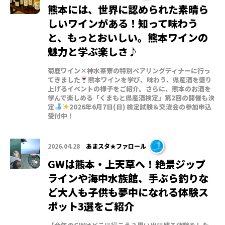
熊本には、世界に認められた素晴ら
しいワインがある！知って味わう
と、もっとおいしい。熊本ワインの
魅力と学ぶ楽しさ♪
菊鹿ワイン×神水茶寮の特別ペアリングディナーに行っ
てきました
熊本ワインを学び、味わう、県産酒を盛り
上げるイベントの様子をご紹介。さらに、熊本のお酒を
学んで楽しめる「くまもと県産酒検定」第2回の開催も決
定
2026年6月7日(日) 検定試験＆交流会の参加申込
受付中！
2026.04.28
あまスタ★ファロール
GWは熊本・上天草へ！絶景ジップ
ラインや海中水族館、手ぶら釣りな
ど大人も子供も夢中になれる体験ス
ポット3選をご紹介