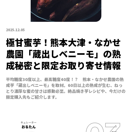
2025.12.05
極甘蜜芋！熊本大津・なかせ
農園「蔵出しベニーモ」の熟
成秘密と限定お取り寄せ情報
平均糖度30度以上、最高糖度40度！？ 熊本・なかせ農園の熟
成芋「蔵出しベニーモ」を取材。60日以上の熟成が生む、ねっ
とり濃厚な蜜の甘さは感動必至。絶品焼き芋レシピや、今だけの
限定購入先もご紹介します。
おるたん