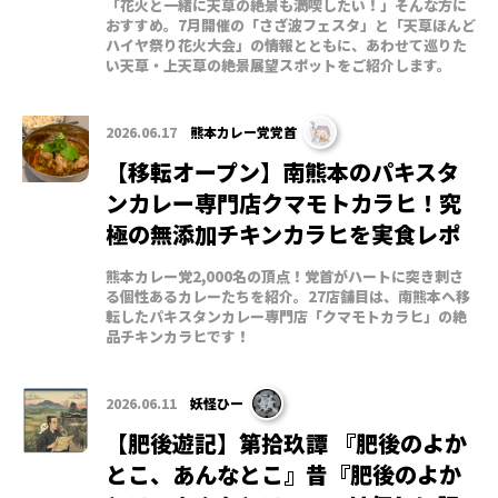
「花火と一緒に天草の絶景も満喫したい！」そんな方に
おすすめ。7月開催の「さざ波フェスタ」と「天草ほんど
ハイヤ祭り花火大会」の情報とともに、あわせて巡りた
い天草・上天草の絶景展望スポットをご紹介します。
2026.06.17
熊本カレー党党首
【移転オープン】南熊本のパキスタ
ンカレー専門店クマモトカラヒ！究
極の無添加チキンカラヒを実食レポ
熊本カレー党2,000名の頂点！党首がハートに突き刺さ
る個性あるカレーたちを紹介。27店舗目は、南熊本へ移
転したパキスタンカレー専門店「クマモトカラヒ」の絶
品チキンカラヒです！
2026.06.11
妖怪ひー
【肥後遊記】第拾玖譚 『肥後のよか
とこ、あんなとこ』昔『肥後のよか