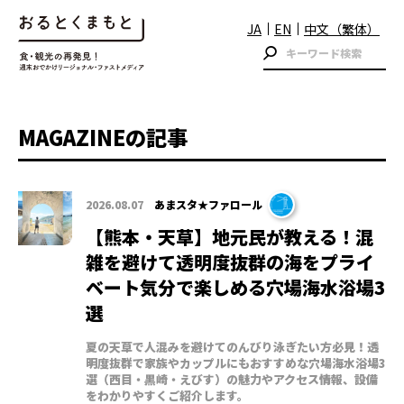
JA
EN
中文（繁体）
MAGAZINEの記事
2026.08.07
あまスタ★ファロール
【熊本・天草】地元民が教える！混
雑を避けて透明度抜群の海をプライ
ベート気分で楽しめる穴場海水浴場3
選
夏の天草で人混みを避けてのんびり泳ぎたい方必見！透
明度抜群で家族やカップルにもおすすめな穴場海水浴場3
選（西目・黒崎・えびす）の魅力やアクセス情報、設備
をわかりやすくご紹介します。