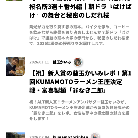
桜名所3選＋番外編｜朝ドラ『ばけば
け』の舞台と秘密のしだれ桜
陽光が力を取り戻す春の熊本。バイクを停め、コーヒー
を飲みながら絶景を独り占めしませんか？朝ドラ『ばけ
ばけ』で話題の熊本大学の赤門から、秘密のしだれ桜ま
で。2026年最新の桜巡りをお届けします。
2026.03.11
替玉かいみ
【祝】新人賞の替玉かいみレポ！第1
回KUMAMOTOラーメン王座決定
戦・富喜製麺「罪なき二郎」
祝！ALT新人賞！ラーメンアンバサダー替玉かいみが、
KUMAMOTOラーメン王座決定戦から富喜製麺研究所の
「罪なき二郎」をレポ。女性も夢中の極太麺の魅力を紹
介します！
2026.02.04
kumamotorinken