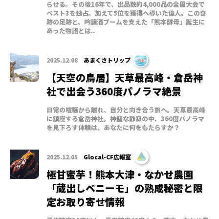
らせる。その後16年で、出品数約4,000品の全国大会で
ベスト3を独占。加えて5位を獲得へ導いた偉人。この奇
跡の足跡と、吟醸酒ブームを支えた「熊本酵母」誕生に
あった物語とは..
2025.12.08
あまくさトリップ
【天空の鳥居】天草最高峰・倉岳神
社で出会う360度パノラマ絶景
日常の喧騒から離れ、自分と向き合う旅へ。天草最高峰
に鎮座する倉岳神社。神聖な静寂の中、360度パノラマ
を見下ろす体験は、あなたに何をもたらすか？
2025.12.05
Glocal-CF広報室
極甘蜜芋！熊本大津・なかせ農園
「蔵出しベニーモ」の熟成秘密と限
定お取り寄せ情報