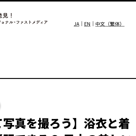
JA
EN
中文（繁体）
て写真を撮ろう】浴衣と着