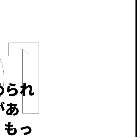
められ
があ
、もっ