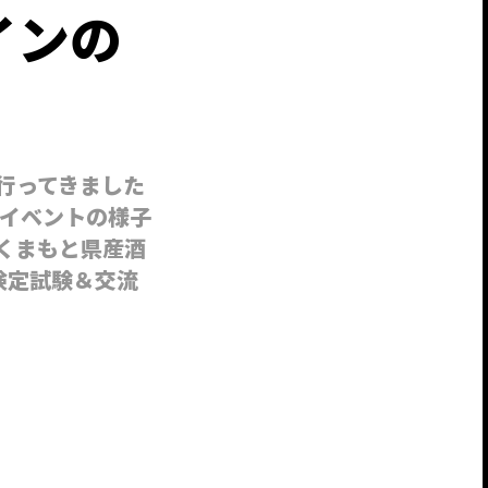
インの
行ってきました
イベントの様子
くまもと県産酒
) 検定試験＆交流