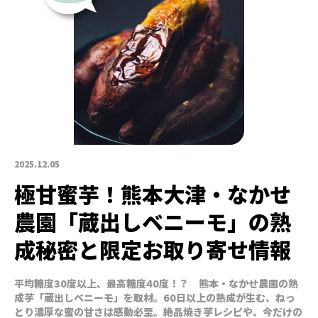
2025.12.05
極甘蜜芋！熊本大津・なかせ
農園「蔵出しベニーモ」の熟
成秘密と限定お取り寄せ情報
平均糖度30度以上、最高糖度40度！？ 熊本・なかせ農園の熟
成芋「蔵出しベニーモ」を取材。60日以上の熟成が生む、ねっ
とり濃厚な蜜の甘さは感動必至。絶品焼き芋レシピや、今だけの