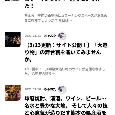
た！
熊本市中央区の市街地にコワーキングスペースがあるの
をご存知でしょうか？ 今回は…
2021.03.13
みゃおた
【3/13更新：サイト公開！】「大造
り物」の舞台裏を覗いてみません
か。
3/13更新！ 八朔祭大造り物のサイトが公開されまし
た。 八朔祭大造り…
2021.03.10
みゃおた
球磨焼酎、清酒、ワイン、ビール…
名水と豊かな大地、 そして人々の技
と心意気が造りだす熊本の県産酒を