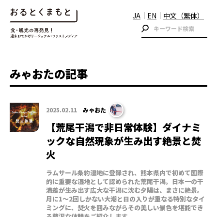
JA
EN
中文（繁体）
みゃおたの記事
2025.02.11
みゃおた
【荒尾干潟で非日常体験】ダイナミ
ックな自然現象が生み出す絶景と焚
火
ラムサール条約湿地に登録され、熊本県内で初めて国際
的に重要な湿地として認められた荒尾干潟。日本一の干
満差が生み出す広大な干潟に沈む夕陽は、まさに絶景。
月に1〜2回しかない大潮と日の入りが重なる特別なタイ
ミングに、焚火を囲みながらその美しい景色を堪能でき
る贅沢な体験をご紹介します。