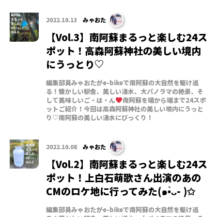
2022.10.13
みゃおた
【Vol.3】南阿蘇まるっと楽しむ24ス
ポット！高森阿蘇神社の美しい境内
にうっとり♡
編集部員みゃおたがe-bikeで南阿蘇の大自然を駆け巡
る！懐かしい駅舎、美しい湧水、大パノラマの絶景、そ
して美味しいご・は・ん
南阿蘇を端から端まで24スポ
ットご紹介！今回は高森阿蘇神社の美しい境内にうっと
り♡南阿蘇の美しい湧水にびっくり！
2022.10.08
みゃおた
【Vol.2】南阿蘇まるっと楽しむ24ス
ポット！上白石萌歌さん出演のあの
CMのロケ地に行ってみた(๑•̀ᴗ- )✩
編集部員みゃおたがe-bikeで南阿蘇の大自然を駆け巡