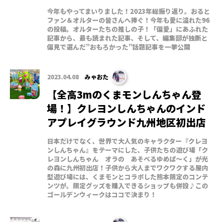
今年もやってまいりました！2023年総振り返り。おると
ファン＆オルターの皆さんへ捧ぐ！今年も愛に溢れた96
の投稿。オルターたちの推しの子！「偏愛」にあふれた
記事から、最も読まれた記事、そして、編集部が独断と
偏見で選んだ”おもろかった”話題記事を一挙公開
2023.04.08
みゃおた
【全高3mのくまモンしんちゃん登
場！】クレヨンしんちゃんのインド
アプレイグラウンド九州地区初出店
日本だけでなく、世界で大人気のキャラクター『クレヨ
ンしんちゃん』をテーマにした、子供たちの遊び場「ク
レヨンしんちゃん オラの あそべるゆめぱ～く」が光
の森に九州初出店！子供から大人までワクワクする屋内
型遊び場には、くまモンとコラボした熊本限定のコンテ
ンツが。限定グッズを購入できるショップも併設♪この
ゴールデンウィークはココで決まり！