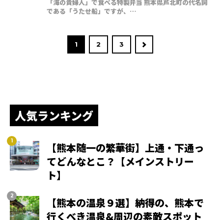
「海の貴婦人」で食べる特製弁当 熊本県芦北町の代名詞
である「うたせ船」ですが、…
1
2
3
人気ランキング
【熊本随一の繁華街】上通・下通っ
てどんなとこ？【メインストリー
ト】
【熊本の温泉９選】納得の、熊本で
行くべき温泉&周辺の素敵スポット