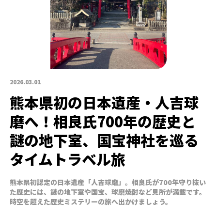
2026.03.01
熊本県初の日本遺産・人吉球
磨へ！相良氏700年の歴史と
謎の地下室、国宝神社を巡る
タイムトラベル旅
熊本県初認定の日本遺産「人吉球磨」。相良氏が700年守り抜い
た歴史には、謎の地下室や国宝、球磨焼酎など見所が満載です。
時空を超えた歴史ミステリーの旅へ出かけましょう。