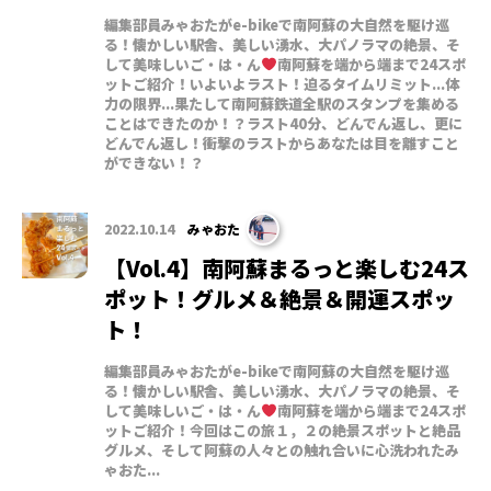
編集部員みゃおたがe-bikeで南阿蘇の大自然を駆け巡
る！懐かしい駅舎、美しい湧水、大パノラマの絶景、そ
して美味しいご・は・ん
南阿蘇を端から端まで24スポ
ットご紹介！いよいよラスト！迫るタイムリミット...体
力の限界...果たして南阿蘇鉄道全駅のスタンプを集める
ことはできたのか！？ラスト40分、どんでん返し、更に
どんでん返し！衝撃のラストからあなたは目を離すこと
ができない！？
2022.10.14
みゃおた
【Vol.4】南阿蘇まるっと楽しむ24ス
ポット！グルメ＆絶景＆開運スポッ
ト！
編集部員みゃおたがe-bikeで南阿蘇の大自然を駆け巡
る！懐かしい駅舎、美しい湧水、大パノラマの絶景、そ
して美味しいご・は・ん
南阿蘇を端から端まで24スポ
ットご紹介！今回はこの旅１，２の絶景スポットと絶品
グルメ、そして阿蘇の人々との触れ合いに心洗われたみ
ゃおた...