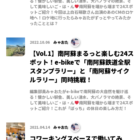
る！懐かしい駅舎、美しい湧水、大パノラマの絶景、そ
して美味しいご・は・ん
南阿蘇を端から端まで24スポ
ットご紹介！今回は上白石萌歌さん出演のあのCMのロケ
地へ！ロケ地に行ったらみゃおたがずっとやってみたか
ったこととは？
2022.10.06
みゃおた
【Vol.1】南阿蘇まるっと楽しむ24ス
ポット！e-bikeで「南阿蘇鉄道全駅
スタンプラリー」と「南阿蘇サイク
ルラリー」同時挑戦！
編集部員みゃおたがe-bikeで南阿蘇の大自然を駆け巡
る！懐かしい駅舎、美しい湧水、大パノラマの絶景、そ
して美味しいご・は・ん
南阿蘇を端から端まで24スポ
ットご紹介！これが「ぼっち」の休日の楽しみ方だ！
2021.04.14
みゃおた
コワーキングスペースで働いてみ