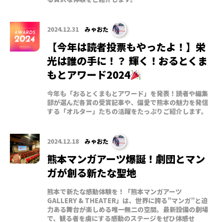
2024.12.31
みゃおた
【今年は読者投票もやったよ！】栄
光は誰の手に！？ 輝く！おるとくま
もとアワード2024
今年も「おるとくまもとアワード」を発表！読者や編集
部が選んだ各賞の受賞記事や、偏愛で熊本の魅力を発信
する「オルター」たちの活躍をたっぷりご紹介します。
2024.12.18
みゃおた
熊本マンガアーツ爆誕！劇団とマン
ガが創る新たな聖地
熊本で新たな感動体験を！「熊本マンガアーツ
GALLERY & THEATER」は、世界に誇る”マンガ”と迫
力ある舞台が楽しめる唯一無二の空間。最新設備の劇場
で、観る者を虜にする感動のステージをぜひ体感せ