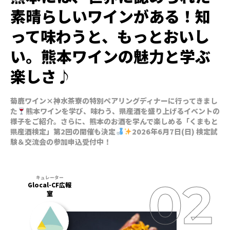
素晴らしいワインがある！知
って味わうと、もっとおいし
い。熊本ワインの魅力と学ぶ
楽しさ♪
菊鹿ワイン×神水茶寮の特別ペアリングディナーに行ってきまし
た
熊本ワインを学び、味わう、県産酒を盛り上げるイベントの
様子をご紹介。さらに、熊本のお酒を学んで楽しめる「くまもと
県産酒検定」第2回の開催も決定
2026年6月7日(日) 検定試
験＆交流会の参加申込受付中！
Glocal-CF広報
室