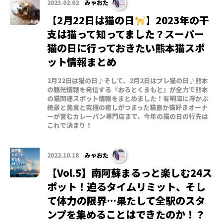
2023.02.02
みゃおた
【2月22日は猫の日
】2023年の干
支は猫って知ってました？スーパー
猫の日に行っておきたい熊本猫スポ
ット情報まとめ
2月22日は猫の日♪そして、2月2日はプレ猫の日♪熊本
の観光情報を発信する『おるとくまもと』が全力で熊本
の猫関連スポット情報をまとめました！有明海に浮かぶ
絶景と美食と究極の癒しがつまった猫島か猫好きオーナ
ーが営むカレーパン専門店まで、今年の猫の日の行先は
これで決まり！
2022.10.18
みゃおた
【Vol.5】南阿蘇まるっと楽しむ24ス
ポット！迫るタイムリミット、そし
て体力の限界…果たして全駅のスタ
ンプを集めることはできたのか！？