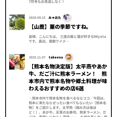
7月号もお見逃しなく！
2020.09.15
みゃおた
【山鹿】栗の季節ですね。
皆様、こんにちは。 三度の飯と猫が好きなMiyata
です。最近、菊鹿ワイナ…
2023.11.07
tabeena
【熊本名物決定版】太平燕やあか
牛、だご汁に熊本ラーメン！ 熊
本市内で熊本名物や郷土料理が味
わえるおすすめの店6選
＼熊本市内で熊本名物を食べるならココ／今回は、
熊本に来たならぜったい食べてもらいたい【熊本名
物】をご紹介します。太平燕（読み方は後ほ
ど！）、あか牛、天草のお寿司、熊本ラーメン、だ
ご汁、馬刺しにからし蓮根……。九州の真ん中・熊