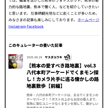
では、職業を活かした熊本のフォトスポット、熊本の魅
力的な路地裏、熊本で働く人、などを紹介していきたい
と思います。 仕事柄観光地などに赴くことが多いため、
みなさまの記事も楽しみにしております。
ホームページ
Instagram
Facebook
このキュレーターの書いた記事
2025.08.29
ヤスダユウキ
【熊本の愛すべき路地裏】vol.3
八代本町アーケードでくまモン探
し！カメラ片手に巡る懐かしの路
地裏散歩【前編】
熊本・八代の本町アーケードは、まるでくまモンの
テーマパーク！？ポストの上からお店の番人まで、
街角に潜むユニークなくまモンを探して、懐かしい
路地裏を巡る散歩旅。