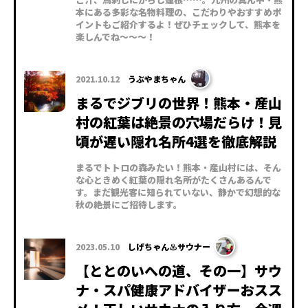
本にある多彩な名物料理の、こだわりやおすすめポ
イントもご紹介するよ！ぜひチェックして、熊本を
楽しんでね〜〜〜！
2021.10.12
うぶやまちゃん
まるでジブリの世界！熊本・産山
村の紅葉は絶景の穴場だらけ！見
頃が遅い隠れ名所4選を徹底解説
まるでトトロの森みたい！熊本・産山村には、そん
な心ときめく紅葉の隠れ名所がたくさんあるんで
す。まだ観光客に知られていない、静かで幻想的な
秋の絶景にご招待します。
2023.05.10
しげちゃん♨サウナー
【ととのいへの道、その一】サウ
ナ・スパ健康アドバイザーおスス