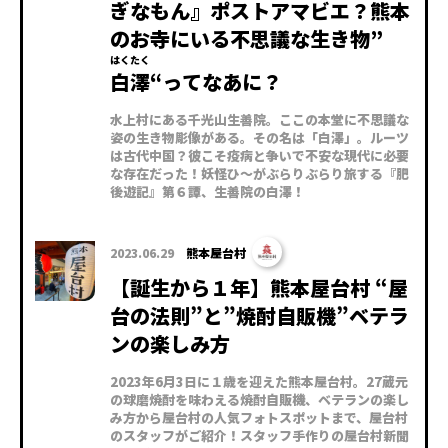
ぎなもん』ポストアマビエ？熊本
のお寺にいる不思議な生き物”
はくたく
白澤
“ってなあに？
水上村にある千光山生善院。ここの本堂に不思議な
姿の生き物彫像がある。その名は「白澤」。ルーツ
は古代中国？彼こそ疫病と争いで不安な現代に必要
な存在だった！妖怪ひ～がぶらりぶらり旅する『肥
後遊記』第６譚、生善院の白澤！
2023.06.29
熊本屋台村
【誕生から１年】熊本屋台村 “屋
台の法則”と”焼酎自販機”ベテラ
ンの楽しみ方
2023年6月3日に１歳を迎えた熊本屋台村。27蔵元
の球磨焼酎を味わえる焼酎自販機、ベテランの楽し
み方から屋台村の人気フォトスポットまで、屋台村
のスタッフがご紹介！スタッフ手作りの屋台村新聞