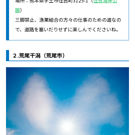
場所：熊本県宇土市住吉町3125-1（
住吉海岸公
園
）
三脚禁止、漁業組合の方々の仕事のための道なの
で、道路を塞いだりせずに楽しんでくださいね。
２.荒尾干潟（荒尾市）