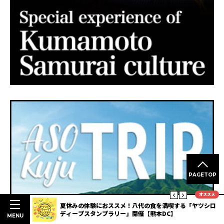
PAGETOP
オススメ
ヤツシロ
【2026年最新】夏の天草を満喫！さざ波フェスタ＆天草ほ
んどハイヤ祭り花火大会と周辺の絶景展望スポット
MENU