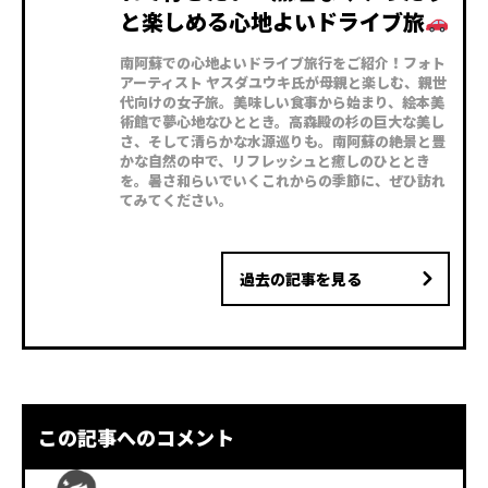
と楽しめる心地よいドライブ旅
南阿蘇での心地よいドライブ旅行をご紹介！フォト
アーティスト ヤスダユウキ氏が母親と楽しむ、親世
代向けの女子旅。美味しい食事から始まり、絵本美
術館で夢心地なひととき。高森殿の杉の巨大な美し
さ、そして清らかな水源巡りも。南阿蘇の絶景と豊
かな自然の中で、リフレッシュと癒しのひととき
を。暑さ和らいでいくこれからの季節に、ぜひ訪れ
てみてください。
過去の記事を見る
この記事へのコメント