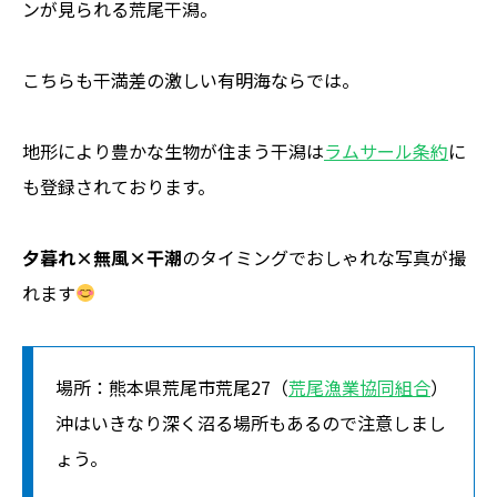
ンが見られる荒尾干潟。
こちらも干満差の激しい有明海ならでは。
地形により豊かな生物が住まう干潟は
ラムサール条約
に
も登録されております。
夕暮れ×無風×干潮
のタイミングでおしゃれな写真が撮
れます
場所：熊本県荒尾市荒尾27（
荒尾漁業協同組合
）
沖はいきなり深く沼る場所もあるので注意しまし
ょう。