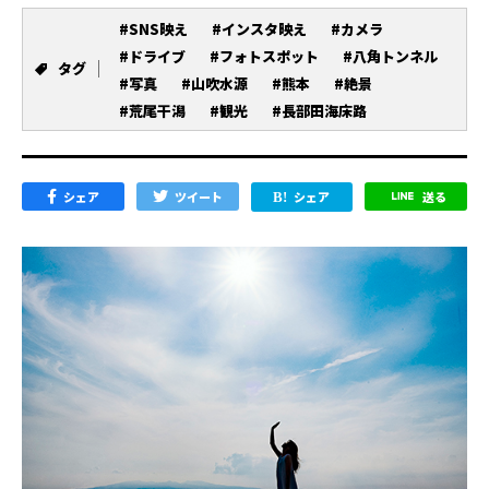
#SNS映え
#インスタ映え
#カメラ
#ドライブ
#フォトスポット
#八角トンネル
タグ
#写真
#山吹水源
#熊本
#絶景
#荒尾干潟
#観光
#長部田海床路
シェア
ツイート
シェア
送る