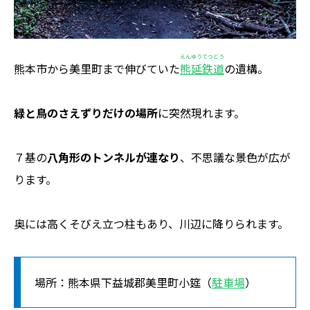
えんゆうてつどう
熊本市から美里町まで伸びていた
熊延鉄道
の遺構。
緑と鳥のさえずりだけの場所
に突然現れます。
７基の
八角形のトンネルが連なり
、不思議な景色が広が
ります。
奥には高くそびえ立つ柱もあり、川辺に降りられます。
場所：熊本県下益城郡美里町小筵（
駐車場
）