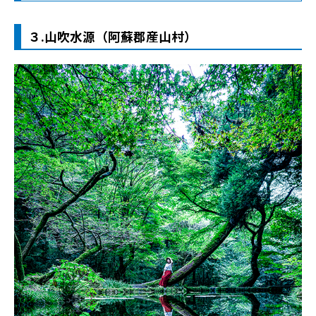
３.山吹水源（阿蘇郡産山村）