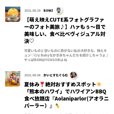
2021.08.20
BOWZ
【萌え映えCUTE系フォトグラファ
ーのフォト美旅♪】ハァもぅ～目で
美味しい、食べ比べヴィジュアル対
決♡
可愛いものと甘いものに目がない私の大好きな、映えキ
ュン♡Cry Babyなかき氷ちゃんたちを紹介しちゃうよ♪
やっぱBGMはYOASOBIよね
2021.08.06
かいとすたぐらむ
夏休み
絶対おすすめスポット
「熊本のハワイ」でハワイアンBBQ
食べ放題店『Aolaniparlor(アオラニ
パーラー）』