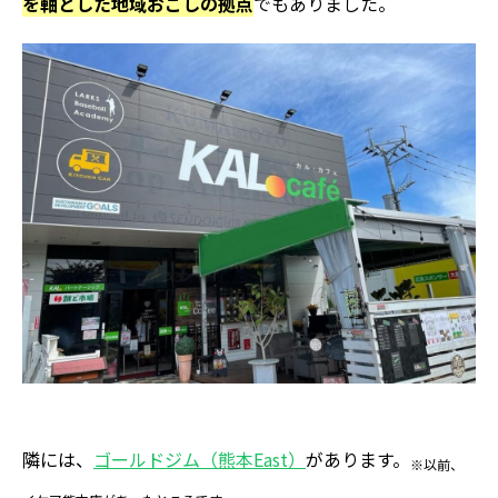
を軸とした地域おこしの拠点
でもありました。
隣には、
ゴールドジム（熊本East）
があります。
※以前、