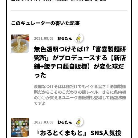
このキュレーターの書いた記事
2021.09.03
おるたん
無色透明つけそば!?「富喜製麺研
究所」がプロデュースする【新店
舗+飯テロ麺自販機】が変化球だ
った
淡麗なつけそばは麺だけでもイケる旨さ！老舗製麺
所だからこそのこだわりの麺レベル。さらに県内初
の○○が買えるユニーク自販機も登場して話題沸騰
ですよ
2023.03.03
おるたん
『おるとくまもと』 SNS人気投