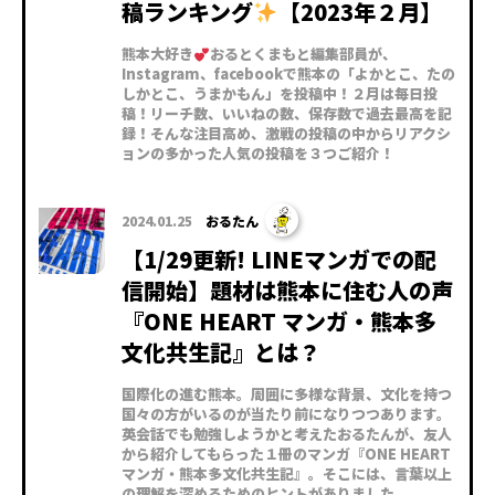
稿ランキング
【2023年２月】
熊本大好き
おるとくまもと編集部員が、
Instagram、facebookで熊本の「よかとこ、たの
しかとこ、うまかもん」を投稿中！２月は毎日投
稿！リーチ数、いいねの数、保存数で過去最高を記
録！そんな注目高め、激戦の投稿の中からリアクシ
ョンの多かった人気の投稿を３つご紹介！
2024.01.25
おるたん
【1/29更新! LINEマンガでの配
信開始】題材は熊本に住む人の声
『ONE HEART マンガ・熊本多
文化共生記』とは？
国際化の進む熊本。周囲に多様な背景、文化を持つ
国々の方がいるのが当たり前になりつつあります。
英会話でも勉強しようかと考えたおるたんが、友人
から紹介してもらった１冊のマンガ『ONE HEART
マンガ・熊本多文化共生記』。そこには、言葉以上
の理解を深めるためのヒントがありました。