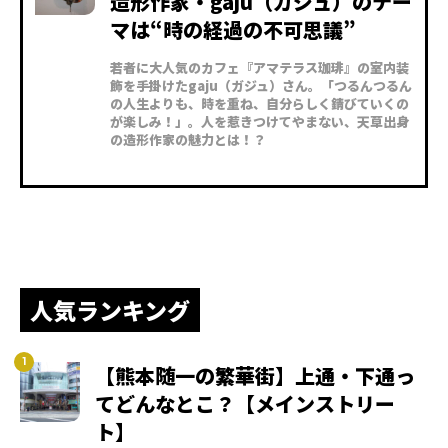
造形作家・gaju（ガジュ）のテー
マは“時の経過の不可思議”
若者に大人気のカフェ『アマテラス珈琲』の室内装
飾を手掛けたgaju（ガジュ）さん。「つるんつるん
の人生よりも、時を重ね、自分らしく錆びていくの
が楽しみ！」。人を惹きつけてやまない、天草出身
の造形作家の魅力とは！？
人気ランキング
【熊本随一の繁華街】上通・下通っ
てどんなとこ？【メインストリー
ト】