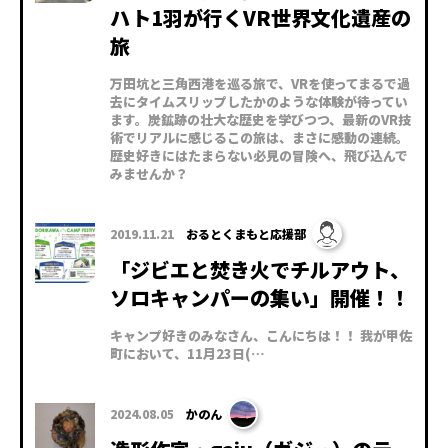
ハト1羽が行くVR世界文化遺産の
旅
万田坑と三角西港を巡る旅で、VRを使ってまるで過
去にタイムスリップしたかのような体験が待ってい
ます。炭鉱跡の壮大な歴史を学びつつ、最新のVR技
術でリアルに感じるこの旅は、まさに感動の連続。
歴史好きにはたまらない必見の冒険へ、飛び込んで
みませんか？
2019.11.21
おるとくまもと応援部
「ジビエと焚き火でチルアウト、
ソロキャンパーの集い」開催！！
キャンプ好きのみなさん、こんにちは！！ 我が甲佐
町において、11月23日(…
2024.08.05
かのん