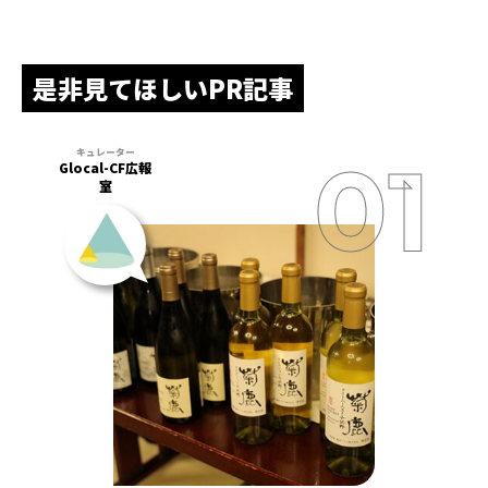
是非見てほしいPR記事
Glocal-CF広報
室