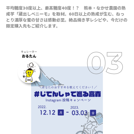
平均糖度30度以上、最高糖度40度！？ 熊本・なかせ農園の熟
成芋「蔵出しベニーモ」を取材。60日以上の熟成が生む、ねっ
とり濃厚な蜜の甘さは感動必至。絶品焼き芋レシピや、今だけの
限定購入先もご紹介します。
おるたん