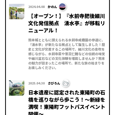
2024.04.08
かのん
【オープン！】『水前寺肥後細川
文化発信拠点 湧水亭』が移転リ
ニューアル！
熊本城とともに讃えられる水前寺成趣園の参道に、
『湧水亭』が新たなる拠点として誕生しました！歴
史と文化が交差するこの場所で、細川文化の息吹を
感じながら、水前寺菜や薏苡仁糖などの伝統の味覚
や細川盆石などの文化体験を堪能しませんか？熊本
の魅力が詰まったこの場所で、新たな旅の始まりを
お楽しみください。
2025.04.30
さびろん
日本遺産に認定された東陽町の石
橋を巡りながら歩こう！～新緑を
満喫！東陽町フットパスイベント
開催～