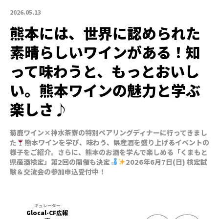
2026.05.13
熊本には、世界に認められた
素晴らしいワインがある！知
って味わうと、もっとおいし
い。熊本ワインの魅力と学ぶ
楽しさ♪
菊鹿ワイン×神水茶寮の特別ペアリングディナーに行ってきまし
た
熊本ワインを学び、味わう、県産酒を盛り上げるイベントの
様子をご紹介。さらに、熊本のお酒を学んで楽しめる「くまもと
県産酒検定」第2回の開催も決定
2026年6月7日(日) 検定試
験＆交流会の参加申込受付中！
Glocal-CF広報