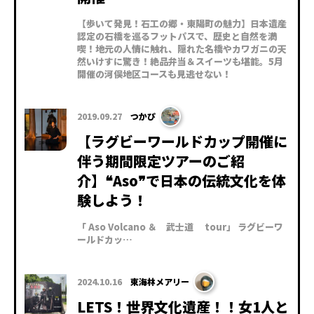
【歩いて発見！石工の郷・東陽町の魅力】日本遺産
認定の石橋を巡るフットパスで、歴史と自然を満
喫！地元の人情に触れ、隠れた名橋やカワガニの天
然いけすに驚き！絶品弁当＆スイーツも堪能。5月
開催の河俣地区コースも見逃せない！
2019.09.27
つかぴ
【ラグビーワールドカップ開催に
伴う期間限定ツアーのご紹
介】❝Aso❞で日本の伝統文化を体
験しよう！
「 Aso Volcano ＆ 武士道 tour」 ラグビーワ
ールドカッ…
2024.10.16
東海林メアリー
LETS！世界文化遺産！！女1人と