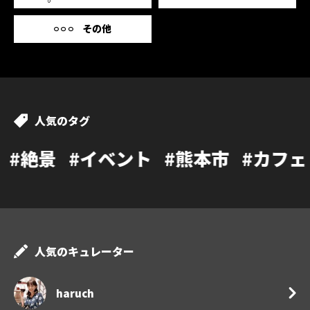
その他
人気のタグ
ント
#熊本市
#カフェ
#温泉
#ラン
人気のキュレーター
haruch