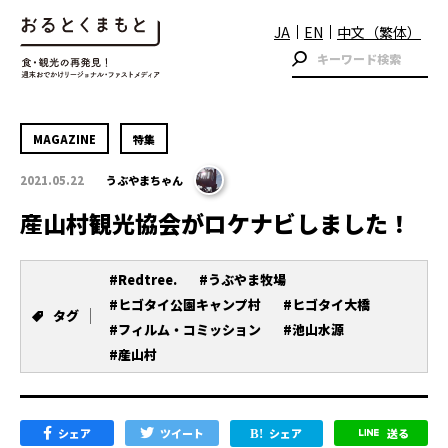
JA
EN
中文（繁体）
MAGAZINE
特集
2021.05.22
うぶやまちゃん
産山村観光協会がロケナビしました！
#Redtree.
#うぶやま牧場
#ヒゴタイ公園キャンプ村
#ヒゴタイ大橋
タグ
#フィルム・コミッション
#池山水源
#産山村
シェア
ツイート
シェア
送る