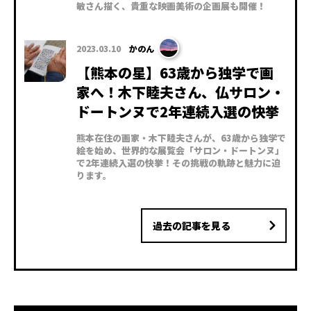
敏さん描く、貴重な映画美術の企画展も開催！
2023.03.10
かのん
【熊本の星】63歳から独学で画
家へ！木下睦夫さん、仏サロン・
ドートンヌで2年連続入選の快挙
熊本在住の画家・木下睦夫さんが、63歳から独学で
絵を始め、世界的な展覧会「サロン・ドートンヌ」
で2年連続入選の快挙！その挑戦の軌跡と魅力に迫
ります。
過去の記事を見る