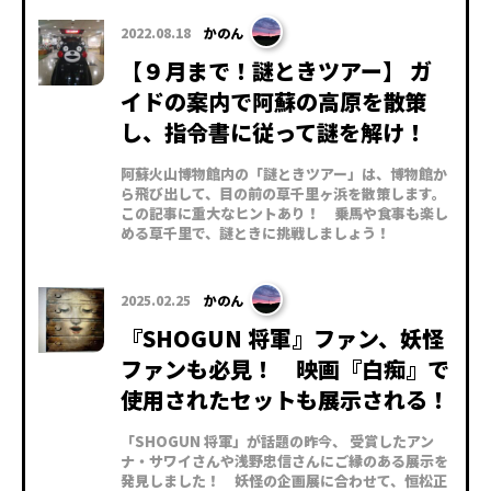
2022.08.18
かのん
【９月まで！謎ときツアー】 ガ
イドの案内で阿蘇の高原を散策
し、指令書に従って謎を解け！
阿蘇火山博物館内の「謎ときツアー」は、博物館か
ら飛び出して、目の前の草千里ヶ浜を散策します。
この記事に重大なヒントあり！ 乗馬や食事も楽し
める草千里で、謎ときに挑戦しましょう！
2025.02.25
かのん
『SHOGUN 将軍』ファン、妖怪
ファンも必見！ 映画『白痴』で
使用されたセットも展示される！
「SHOGUN 将軍」が話題の昨今、 受賞したアン
ナ・サワイさんや浅野忠信さんにご縁のある展示を
発見しました！ 妖怪の企画展に合わせて、恒松正