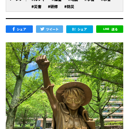
#災害
#研修
#防災
シェア
ツイート
シェア
送る