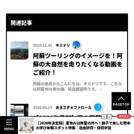
関連記事
2019.11.01
キミドリ
阿蘇ツーリングのイメージを！阿
蘇の大自然を走りたくなる動画を
ご紹介！
阿蘇の絶景からこんにちは。キミドリです。こちら
は阿蘇市の東の端、荻岳展望所です。…
PAGETOP
2026.06.30
あまスタ★ファロール
【2026年最新】夏の天草を満
オススメ
明度抜群
【2026年決定版】夏休みは教室の外へ！親子で楽しむ熊本
喫！さざ波フェスタ＆天草ほんど
3選
の学び体験スポット特集｜自由研究・探究学習
MENU