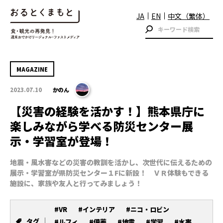
JA
EN
中文（繁体）
MAGAZINE
2023.07.10
かのん
【災害の経験を活かす！】熊本県庁に
楽しみながら学べる防災センター展
示・学習室が登場！
地震・風水害などの災害の教訓を活かし、次世代に伝えるための
展示・学習室が県防災センター１Fに新設！ ＶＲ体験もできる
施設に、家族や友人と行ってみましょう！
#VR
#インテリア
#ニコ・ロビン
タグ
#ルフィ
#備蓄
#地震
#学習
#水害