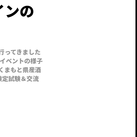
インの
行ってきました
イベントの様子
くまもと県産酒
) 検定試験＆交流