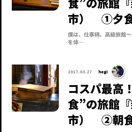
食”の旅館
市） ①夕
僕は、仕事柄、高級旅館～
を体…
2017.03.27
hegi
コスパ最高
食”の旅館
市） ②朝