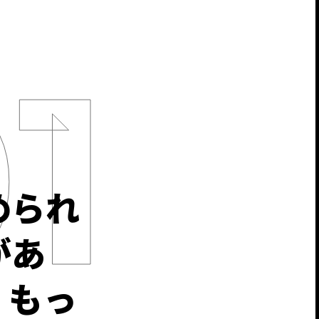
められ
があ
、もっ