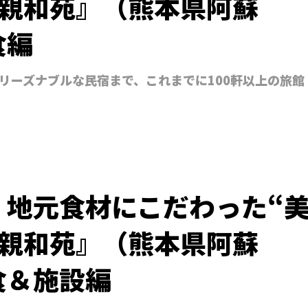
『親和苑』（熊本県阿蘇
食編
リーズナブルな民宿まで、これまでに100軒以上の旅館
！地元食材にこだわった“
『親和苑』（熊本県阿蘇
食＆施設編