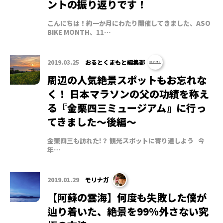
ントの振り返りです！
こんにちは！約一か月にわたり開催してきました、ASO
BIKE MONTH、11…
2019.03.25
おるとくまもと編集部
周辺の人気絶景スポットもお忘れな
く！ 日本マラソンの父の功績を称え
る『金栗四三ミュージアム』に行っ
てきました〜後編〜
金栗四三も訪れた!？ 観光スポットに寄り道しよう 今
年…
2019.01.29
モリナガ
【阿蘇の雲海】何度も失敗した僕が
辿り着いた、絶景を99%外さない究