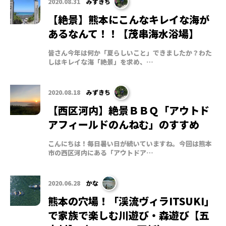
2020.08.31
みずきち
【絶景】熊本にこんなキレイな海が
あるなんて！！【茂串海水浴場】
皆さん今年は何か「夏らしいこと」できましたか？わた
しはキレイな海「絶景」を求め、…
2020.08.18
みずきち
【西区河内】絶景ＢＢＱ「アウトド
アフィールドのんねむ」のすすめ
こんにちは！毎日暑い日が続いていますね。今回は熊本
市の西区河内にある「アウトドア…
2020.06.28
かな
熊本の穴場！「渓流ヴィラITSUKI」
で家族で楽しむ川遊び・森遊び【五