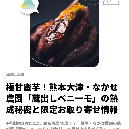
2025.12.05
極甘蜜芋！熊本大津・なかせ
農園「蔵出しベニーモ」の熟
成秘密と限定お取り寄せ情報
平均糖度30度以上、最高糖度40度！？ 熊本・なかせ農園の熟
成芋「蔵出しベニーモ」を取材。60日以上の熟成が生む、ねっ