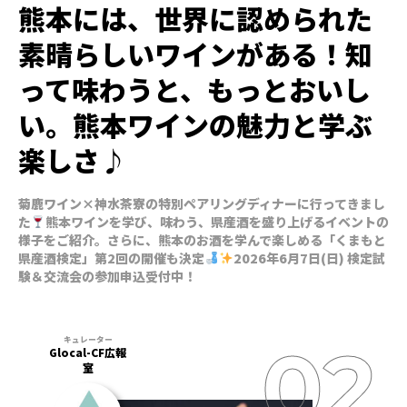
熊本には、世界に認められた
素晴らしいワインがある！知
って味わうと、もっとおいし
い。熊本ワインの魅力と学ぶ
楽しさ♪
菊鹿ワイン×神水茶寮の特別ペアリングディナーに行ってきまし
た
熊本ワインを学び、味わう、県産酒を盛り上げるイベントの
様子をご紹介。さらに、熊本のお酒を学んで楽しめる「くまもと
県産酒検定」第2回の開催も決定
2026年6月7日(日) 検定試
験＆交流会の参加申込受付中！
Glocal-CF広報
室