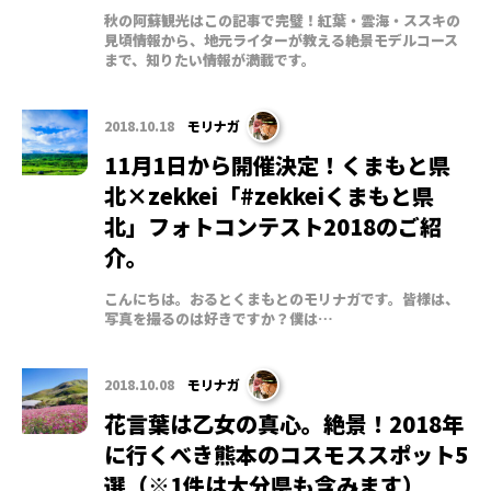
秋の阿蘇観光はこの記事で完璧！紅葉・雲海・ススキの
見頃情報から、地元ライターが教える絶景モデルコース
まで、知りたい情報が満載です。
2018.10.18
モリナガ
11月1日から開催決定！くまもと県
北×zekkei「#zekkeiくまもと県
北」フォトコンテスト2018のご紹
介。
こんにちは。おるとくまもとのモリナガです。皆様は、
写真を撮るのは好きですか？僕は…
2018.10.08
モリナガ
花言葉は乙女の真心。絶景！2018年
に行くべき熊本のコスモススポット5
選（※1件は大分県も含みます）