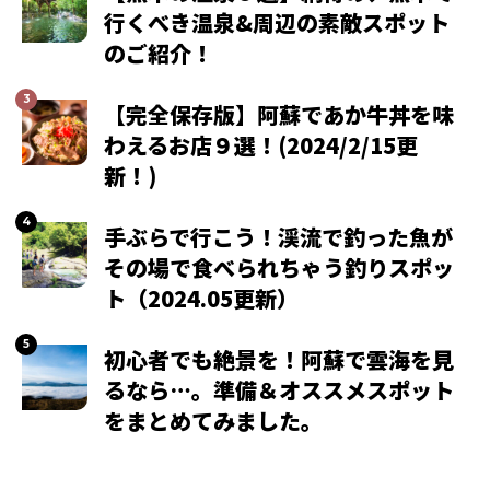
行くべき温泉&周辺の素敵スポット
のご紹介！
【完全保存版】阿蘇であか牛丼を味
わえるお店９選！(2024/2/15更
新！)
手ぶらで行こう！渓流で釣った魚が
その場で食べられちゃう釣りスポッ
ト（2024.05更新）
初心者でも絶景を！阿蘇で雲海を見
るなら…。準備＆オススメスポット
をまとめてみました。