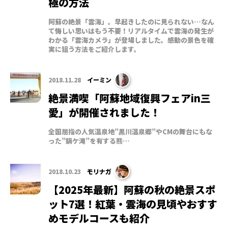
極の方法
阿蘇の絶景「雲海」。早起きしたのに見られない…なん
て悔しい思いはもう不要！リアルタイムで雲海の発生が
わかる「雲海カメラ」が登場しました。感動の景色を確
実に狙う方法をご紹介します。
2018.11.28
イーミン
絶景満喫「阿蘇地域復興フェアin三
愛」が開催されました！
全国屈指の人気温泉地”黒川温泉郷”やCMの舞台にもな
った”鍋ケ滝”を有する熊…
2018.10.23
モリナガ
【2025年最新】阿蘇の秋の絶景スポ
ット7選！紅葉・雲海の見頃やおすす
めモデルコースも紹介