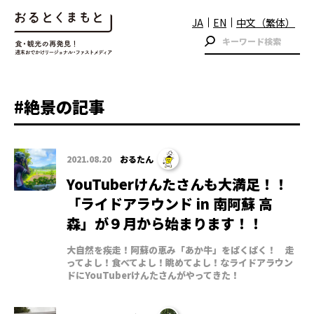
JA
EN
中文（繁体）
#絶景の記事
2021.08.20
おるたん
YouTuberけんたさんも大満足！！
「ライドアラウンド in 南阿蘇 高
森」が９月から始まります！！
大自然を疾走！阿蘇の恵み「あか牛」をぱくぱく！ 走
ってよし！食べてよし！眺めてよし！なライドアラウン
ドにYouTuberけんたさんがやってきた！