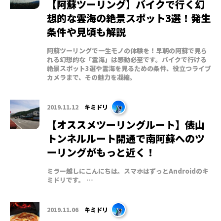
【阿蘇ツーリング】バイクで行く幻
想的な雲海の絶景スポット3選！発生
条件や見頃も解説
阿蘇ツーリングで一生モノの体験を！早朝の阿蘇で見ら
れる幻想的な「雲海」は感動必至です。バイクで行ける
絶景スポット3選や雲海を見るための条件、役立つライブ
カメラまで、その魅力を凝縮。
2019.11.12
キミドリ
【オススメツーリングルート】俵山
トンネルルート開通で南阿蘇へのツ
ーリングがもっと近く！
ミラー越しにこんにちは。スマホはずっとAndroidのキ
ミドリです。 …
2019.11.06
キミドリ