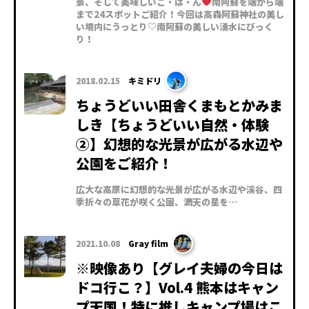
景、そして美味しいご・は・ん
南阿蘇を端から端
まで24スポットご紹介！今回は高森阿蘇神社の美し
い境内にうっとり♡南阿蘇の美しい湧水にびっく
り！
2018.02.15
キミドリ
ちょうどいい田舎くまもとかみま
しき【ちょうどいい自然・体験
②】幻想的な光景が広がる水辺や
公園をご紹介！
広大な高原に幻想的な光景が広がる水辺や渓谷、四
季折々の草花が咲く公園、満天の星を…
2021.10.08
Gray film
※映像あり【グレイ夫婦の今日は
ドコ行こ？】Vol.4 熊本はキャン
プ天国！特に推しキャンプ場はこ