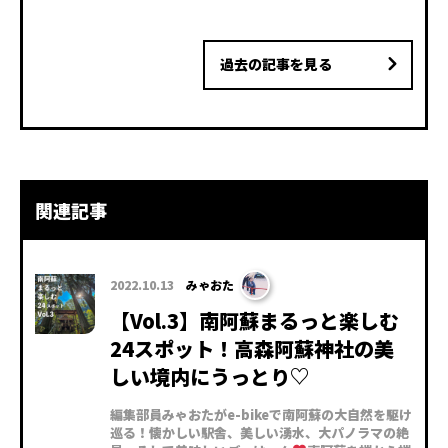
過去の記事を見る
関連記事
2022.10.13
みゃおた
【Vol.3】南阿蘇まるっと楽しむ
24スポット！高森阿蘇神社の美
しい境内にうっとり♡
編集部員みゃおたがe-bikeで南阿蘇の大自然を駆け
巡る！懐かしい駅舎、美しい湧水、大パノラマの絶