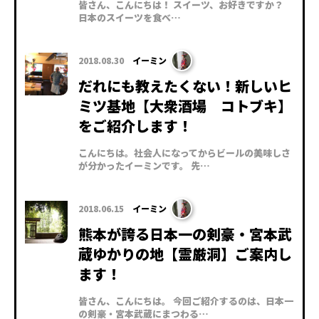
皆さん、こんにちは！ スイーツ、お好きですか？
日本のスイーツを食べ…
2018.08.30
イーミン
だれにも教えたくない！新しいヒ
ミツ基地【大衆酒場 コトブキ】
をご紹介します！
こんにちは。社会人になってからビールの美味しさ
が分かったイーミンです。 先…
2018.06.15
イーミン
熊本が誇る日本一の剣豪・宮本武
蔵ゆかりの地【霊厳洞】ご案内し
ます！
皆さん、こんにちは。 今回ご紹介するのは、日本一
の剣豪・宮本武蔵にまつわる…