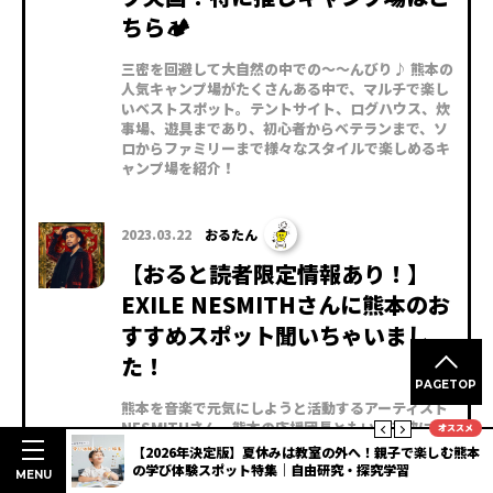
ちら🏕
三密を回避して大自然の中での〜〜んびり♪ 熊本の
人気キャンプ場がたくさんある中で、マルチで楽し
いベストスポット。テントサイト、ログハウス、炊
事場、遊具まであり、初心者からベテランまで、ソ
ロからファミリーまで様々なスタイルで楽しめるキ
ャンプ場を紹介！
2023.03.22
おるたん
【おると読者限定情報あり！】
EXILE NESMITHさんに熊本のお
すすめスポット聞いちゃいまし
た！
PAGETOP
熊本を音楽で元気にしようと活動するアーティスト
NESMITHさん。熊本の応援団長ともいえる彼に熊
オススメ
本のいいところ、おすすめスポットを聞くことがで
楽しむ熊本
夏休みの体験におススメ！八代の食を満喫する「ヤツシロ
きました！ そして、彼がVJを務める音楽番組
ディープスタンプラリー」開催【熊本DC】
MENU
『NES-FES.』で熊本をもっと！もっと！盛り上げ