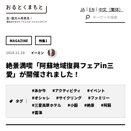
JA
EN
中文（繁体）
MAGAZINE
特集1
2018.11.28
イーミン
絶景満喫「阿蘇地域復興フェアin三
愛」が開催されました！
#あか牛
#アクティビティ
#イベント
#オシャレ
#サイクリング
#ファミリー
タグ
#三愛高原ホテル
#小国
#絶景
#阿蘇
#雲海