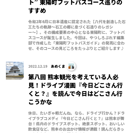
ト” 東陽町フットパスコース巡りの
すすめ
令和2年6月に日本遺産に認定された【八代を創造した石
工たちの軌跡〜石工の郷に息づく石造りのレガシ
ー〜】。その構成要素の中心となる東陽町に、フットパ
スコースが誕生しました。今回は、やつしろぷれす編集
部で作成した「東陽町フットパスガイド」の発売に合わ
せ、そのコースの見どころをたっぷりとご紹介します♪
2022.12.19
あめくま
第八回 熊本観光を考えている人必
見！ドライブ漫画『今日どこさん行
くと？』を読んで今日はどこさん行
こうかな
休日、たいぎゃ暇だんね。なら、ドライブ行かん？ドラ
イブラブコメディ『今日どこさん行くと？』は熊本が舞
台！県内のドライブスポット、絶景スポット、おいしい
飲食店など、熊本のお出かけ情報が満載！読んだらきっ