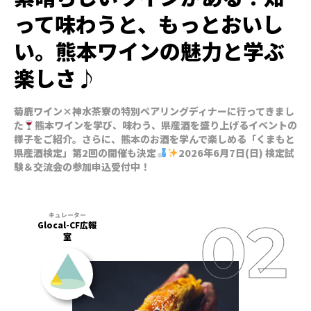
って味わうと、もっとおいし
い。熊本ワインの魅力と学ぶ
楽しさ♪
菊鹿ワイン×神水茶寮の特別ペアリングディナーに行ってきまし
た
熊本ワインを学び、味わう、県産酒を盛り上げるイベントの
様子をご紹介。さらに、熊本のお酒を学んで楽しめる「くまもと
県産酒検定」第2回の開催も決定
2026年6月7日(日) 検定試
験＆交流会の参加申込受付中！
Glocal-CF広報
室