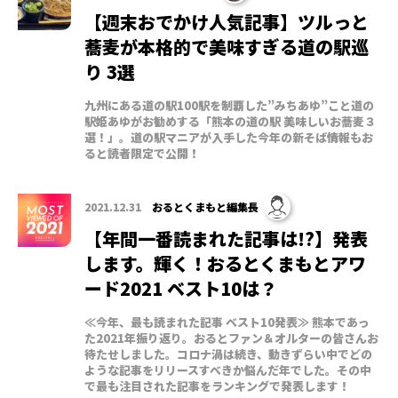
【週末おでかけ人気記事】ツルっと
蕎麦が本格的で美味すぎる道の駅巡
り 3選
九州にある道の駅100駅を制覇した”みちあゆ”こと道の
駅姫あゆがお勧めする「熊本の道の駅 美味しいお蕎麦３
選！」。道の駅マニアが入手した今年の新そば情報もお
ると読者限定で公開！
2021.12.31
おるとくまもと編集長
【年間一番読まれた記事は!?】発表
します。輝く！おるとくまもとアワ
ード2021 ベスト10は？
≪今年、最も読まれた記事 ベスト10発表≫ 熊本であっ
た2021年振り返り。おるとファン＆オルターの皆さんお
待たせしました。コロナ渦は続き、動きずらい中でどの
ような記事をリリースすべきか悩んだ年でした。その中
で最も注目された記事をランキングで発表します！