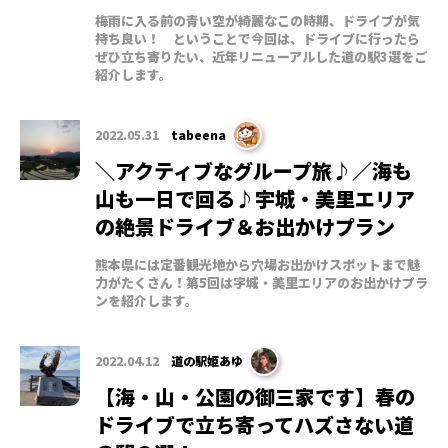
梅雨に入る前の青い空が綺麗なこの時期、ドライブが気
持ち良い！ ということで今回は、ドライブに行ったら
ぜひ立ち寄りたい、近年リニューアルした道の駅3選をご
紹介します。
2022.05.31
tabeena
＼アクティブなグループ旅♪／海も
山も一日で回る♪宇城・美里エリア
の絶景ドライブ＆お出かけプラン
熊本県には定番観光地から穴場お出かけスポットまで魅
力がたくさん！第5回は宇城・美里エリアのお出かけプラ
ンを紹介します。
2022.04.12
道の駅姫あゆ
【海・山・公園の御三家です】春の
ドライブで立ち寄ってハズさない道