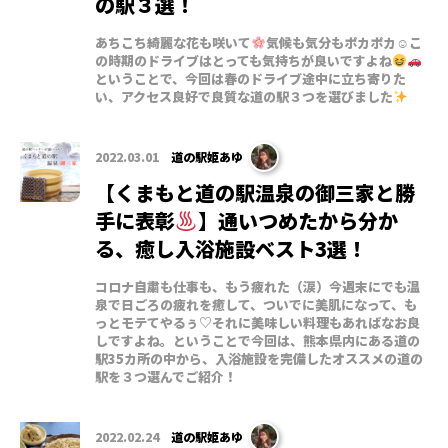
の駅３選！
あちこち綺麗な花も咲いて
気候も気分もポカポカ☺こ
の時期のドライブはとっても気持ちが良いですよね
ということで、今回は春のドライブ途中に立ち寄りた
い、アクセス良好で良質な道の駅３つを選びました
2022.03.01
道の駅姫あゆ
【くまもと道の駅温泉の御三家と勝
手に表彰
】通いつめたから分か
る、癒し入浴施設ベスト3選！
コロナ自粛も仕事も、もう疲れた（涙）今週末にでも温
泉で日ごろの疲れを癒して、ついでに美肌になって、も
っとモテてやるぅ♡それに美味しい料理もあればなお良
しですよね。ということで今回は、熊本県内にある道の
駅35カ所の中から、入浴施設を完備したオススメの道の
駅を３つ選んでご紹介！
2022.02.24
道の駅姫あゆ