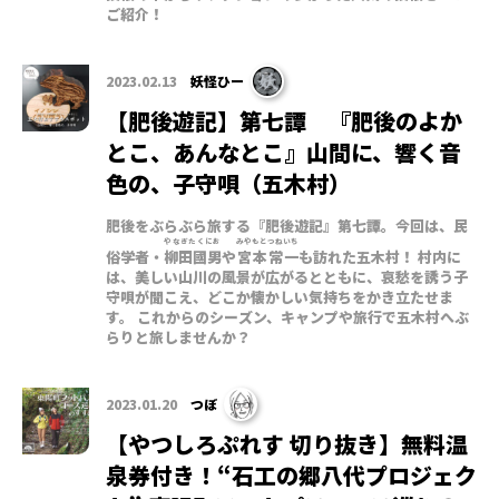
ご紹介！
2023.02.13
妖怪ひー
【肥後遊記】第七譚 『肥後のよか
とこ、あんなとこ』山間に、響く音
色の、子守唄（五木村）
肥後をぶらぶら旅する『肥後遊記』第七譚。今回は、民
やなぎたくにお
みやもとつねいち
俗学者・
柳田國男
や
宮本常一
も訪れた五木村！ 村内に
は、美しい山川の風景が広がるとともに、哀愁を誘う子
守唄が聞こえ、どこか懐かしい気持ちをかき立たせま
す。 これからのシーズン、キャンプや旅行で五木村へぶ
らりと旅しませんか？
2023.01.20
つぼ
【やつしろぷれす 切り抜き】無料温
泉券付き！“石工の郷八代プロジェク