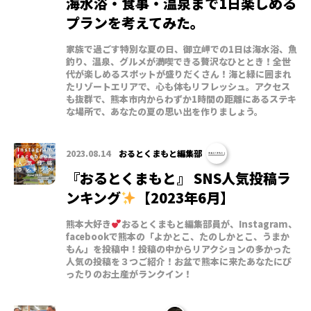
海水浴・食事・温泉まで1日楽しめる
プランを考えてみた。
家族で過ごす特別な夏の日、御立岬での1日は海水浴、魚
釣り、温泉、グルメが満喫できる贅沢なひととき！全世
代が楽しめるスポットが盛りだくさん！海と緑に囲まれ
たリゾートエリアで、心も体もリフレッシュ。アクセス
も抜群で、熊本市内からわずか1時間の距離にあるステキ
な場所で、あなたの夏の思い出を作りましょう。
2023.08.14
おるとくまもと編集部
『おるとくまもと』 SNS人気投稿ラ
ンキング
【2023年6月】
熊本大好き
おるとくまもと編集部員が、Instagram、
facebookで熊本の「よかとこ、たのしかとこ、うまか
もん」を投稿中！投稿の中からリアクションの多かった
人気の投稿を３つご紹介！お盆で熊本に来たあなたにぴ
ったりのお土産がランクイン！