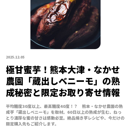
2025.12.05
極甘蜜芋！熊本大津・なかせ
農園「蔵出しベニーモ」の熟
成秘密と限定お取り寄せ情報
平均糖度30度以上、最高糖度40度！？ 熊本・なかせ農園の熟
成芋「蔵出しベニーモ」を取材。60日以上の熟成が生む、ねっ
とり濃厚な蜜の甘さは感動必至。絶品焼き芋レシピや、今だけの
限定購入先もご紹介します。