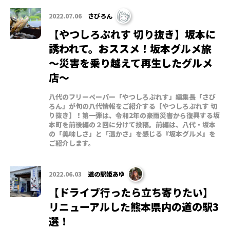
2022.07.06
さびろん
【やつしろぷれす 切り抜き】坂本に
誘われて。おススメ！坂本グルメ旅
～災害を乗り越えて再生したグルメ
店～
八代のフリーペーパー「やつしろぷれす」編集長「さび
ろん」が旬の八代情報をご紹介する【やつしろぷれす 切
り抜き】！第一弾は、令和2年の豪雨災害から復興する坂
本町を前後編の２回に分けて投稿。前編は、八代・坂本
の「美味しさ」と「温かさ」を感じる『坂本グルメ』を
ご紹介します。
2022.06.03
道の駅姫あゆ
【ドライブ行ったら立ち寄りたい】
リニューアルした熊本県内の道の駅3
選！