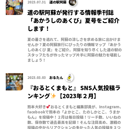
2023.07.31
道の駅阿蘇
道の駅阿蘇が発行する情報季刊誌
「あかうしのあくび」夏号をご紹介
します！
夏の暑さを逃れて、阿蘇の涼しさを求める旅に出かけま
せんか？夏の阿蘇旅行にぴったりの情報マップ『あかう
しのあくび 夏』をご紹介。阿蘇を知り尽くした道の駅の
スタッフたちが作ったマップ片手に阿蘇の魅力を堪能し
ましょう！
2023.03.03
おるたん
『おるとくまもと』 SNS人気投稿ラ
ンキング
【2023年２月】
熊本大好き
おるとくまもと編集部員が、Instagram、
facebookで熊本の「よかとこ、たのしかとこ、うまか
もん」を投稿中！２月は毎日投稿！リーチ数、いいねの
数、保存数で過去最高を記録！そんな注目高め、激戦の
投稿の中からリアクションの多かった人気の投稿を３つ