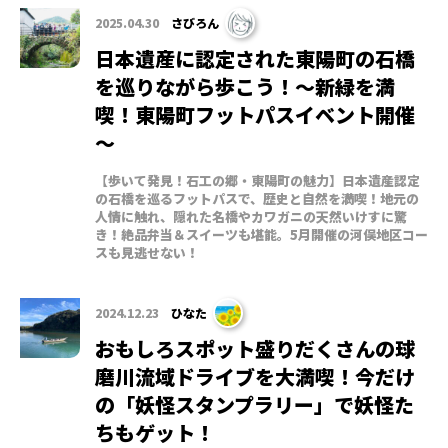
2025.04.30
さびろん
日本遺産に認定された東陽町の石橋
を巡りながら歩こう！～新緑を満
喫！東陽町フットパスイベント開催
～
【歩いて発見！石工の郷・東陽町の魅力】日本遺産認定
の石橋を巡るフットパスで、歴史と自然を満喫！地元の
人情に触れ、隠れた名橋やカワガニの天然いけすに驚
き！絶品弁当＆スイーツも堪能。5月開催の河俣地区コー
スも見逃せない！
2024.12.23
ひなた
おもしろスポット盛りだくさんの球
磨川流域ドライブを大満喫！今だけ
の「妖怪スタンプラリー」で妖怪た
ちもゲット！