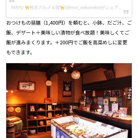
MAYU
熊本グルメ＆猫
(@mm_nekoneko)がシェアした投稿
おつけもの昼膳（1,400円）を頼むと、小鉢、だご汁、ご
飯、デザート＋美味しい漬物が食べ放題！美味しくてご
飯が進みまくります。＋200円でご飯を高菜めしに変更
もできます。