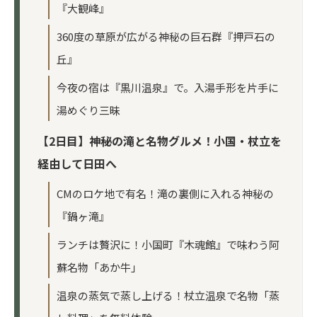
『大観峰』
360度の草原が広がる神秘の巨石群『押戸石の
丘』
今夜の宿は『黒川温泉』で。入湯手形を片手に
湯めぐり三昧
【2日目】神秘の滝と名物グルメ！小国・杖立を
経由して日田へ
CMのロケ地で有名！滝の裏側に入れる神秘の
『鍋ヶ滝』
ランチは贅沢に！小国町『木魂館』で味わう阿
蘇名物「あか牛」
温泉の蒸気で蒸し上げる！杖立温泉で名物「蒸