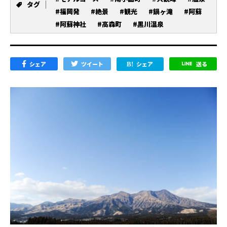
タグ
#福岡発
#絶景
#観光
#鍋ヶ滝
#阿蘇
#阿蘇神社
#高森町
#黒川温泉
シェア
ツイート
シェア
送る