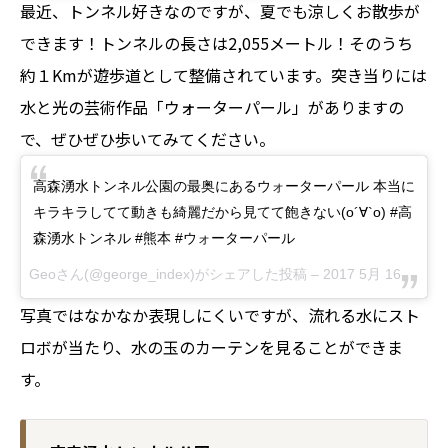
最近、トンネル好きなのですが、夏でも涼しくお散歩が
できます！トンネルの長さは2,055メートル！そのうち
約１Kmが遊歩道として整備されています。突き当りには
水と光の芸術作品「ウォーターパール」がありますの
で、ぜひぜひ歩いてみてください。
高森湧水トンネル公園の最奥にあるウォーターパール 本当に
キラキラしてて動きも綺麗だから見てて飽きない(о´∀`о) #高
森湧水トンネル #熊本 #ウォーターパール
Geoさん(@george_index)がシェアした投稿 –
2017 5月 16 11:37午後 PDT
写真ではなかなか表現しにくいですが、流れる水にスト
ロボが当たり、水の玉のカーテンを見ることができま
す。