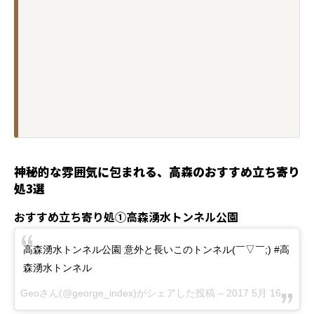
神秘的な雰囲気に包まれる、高森のおすすめ立ち寄り
処3選
おすすめ立ち寄り処①高森湧水トンネル公園
高森湧水トンネル公園 意外と長いこのトンネル(￣▽￣;) #高
森湧水トンネル
Geoさん(@george_index)がシェアした投稿 –
2017 5月 16 5:27午前 PDT