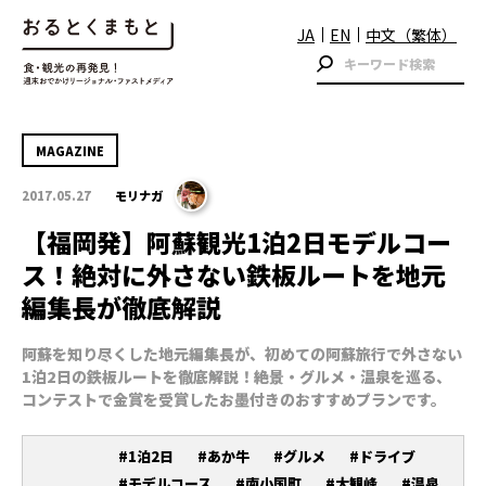
JA
EN
中文（繁体）
MAGAZINE
2017.05.27
モリナガ
【福岡発】阿蘇観光1泊2日モデルコー
ス！絶対に外さない鉄板ルートを地元
編集長が徹底解説
阿蘇を知り尽くした地元編集長が、初めての阿蘇旅行で外さない
1泊2日の鉄板ルートを徹底解説！絶景・グルメ・温泉を巡る、
コンテストで金賞を受賞したお墨付きのおすすめプランです。
#1泊2日
#あか牛
#グルメ
#ドライブ
#モデルコース
#南小国町
#大観峰
#温泉