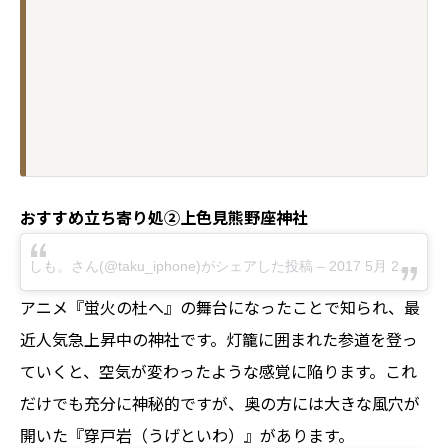
おすすめ立ち寄り処②上色見熊野座神社
しも。さん(@taku_iphone)がシェアした投稿
–
2017 5月 26 4:52午前 PDT
アニメ『蛍火の杜へ』の舞台になったことで知られ、最
近人気急上昇中の神社です。灯籠に囲まれた参道を登っ
ていくと、空気が変わったような感覚に陥ります。これ
だけでも充分に神秘的ですが、奥の方には大きな風穴が
開いた『穿戸岩（うげといわ）』があります。