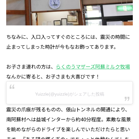
ちなみに、入口入ってすぐのところには、震災の時間に
止まってしまった時計が今もなお飾ってあります。
お子さま連れの方は、
らくのうマザーズ阿蘇ミルク牧場
なんかに寄ると、お子さまも大喜びです！
Yuizzle(@yuizzle)がシェアした投稿
震災の爪痕が残るものの、俵山トンネルの開通により、
南阿蘇村へは益城インターから約40分程度。素敵な風景
を眺めながらのドライブを楽しんでいただけたらと思い
ます。『あそ望の郷くぎの』でちょっと休憩なんてしち