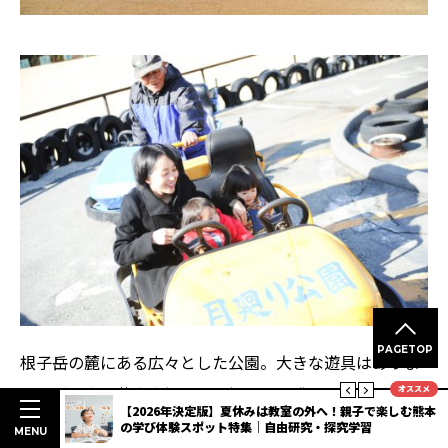
PAGETOP
根子岳の麓にある広々とした公園。大きな遊具はありま
せんが、広い芝生広場からの根子岳の眺めは、抜群で
オススメ
明度抜群
【2026年決定版】夏休みは教室の外へ！親子で楽しむ熊本
す！全長1200メートルのゴーカートは、大人も楽しい！
3選
の学び体験スポット特集｜自由研究・探究学習
MENU