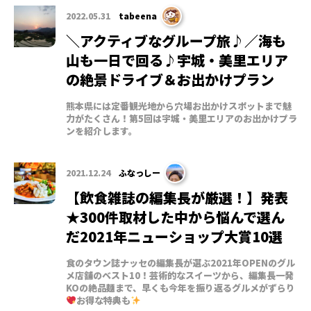
2022.05.31
tabeena
＼アクティブなグループ旅♪／海も
山も一日で回る♪宇城・美里エリア
の絶景ドライブ＆お出かけプラン
熊本県には定番観光地から穴場お出かけスポットまで魅
力がたくさん！第5回は宇城・美里エリアのお出かけプラ
ンを紹介します。
2021.12.24
ふなっしー
【飲食雑誌の編集長が厳選！】発表
★300件取材した中から悩んで選ん
だ2021年ニューショップ大賞10選
食のタウン誌ナッセの編集長が選ぶ2021年OPENのグル
メ店舗のベスト10！芸術的なスイーツから、編集長一発
KOの絶品麺まで、早くも今年を振り返るグルメがずらり
お得な特典も