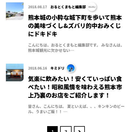
2018.08.17
おるとくまもと編集部
熊本城の小粋な城下町を歩いて熊本
の美味づくし&ズバリ的中おみくじ
にドキドキ
こんにちは、おるとくまもと編集部です。 みなさんは、
熊本城観光に欠かせない…
2018.06.16
キミドリ
気楽に飲みたい！安くていっぱい食
べたい！昭和風情を味わえる熊本市
上乃裏のお店をご紹介します！
皆さん、こんにちは。 夏といえば、、、キンキンのビー
ル、うまいご飯！！ …
1
2