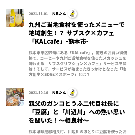
2021.11.01
おるたん
九州ご当地食材を使ったメニューで
地域創生！？ サブスク×カフェ
「KALcafe」-熊本市-
熊本市東区御領にある「KALcafe」。驚きのお買い得価
格で、コーヒーや九州ご当地食材を使ったスカッシュを
味わえる「サブスクリプション×カフェ」サービスを開
始！そして、サービスが始まったきっかけとなった「地
方創生×SDGs×スポーツ」とは？
2021.10.16
おるたん
親父のガンコとうふ二代目社長に
「豆腐」と「川辺川」への熱い思い
を聞いた！～相良村～
熊本県球磨郡相良村、川辺川のほとりに豆腐を使ったお