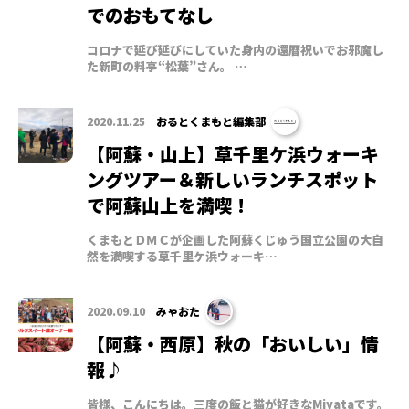
でのおもてなし
コロナで延び延びにしていた身内の還暦祝いでお邪魔し
た新町の料亭“松葉”さん。 …
2020.11.25
おるとくまもと編集部
【阿蘇・山上】草千里ケ浜ウォーキ
ングツアー＆新しいランチスポット
で阿蘇山上を満喫 !
くまもとＤＭＣが企画した阿蘇くじゅう国立公園の大自
然を満喫する草千里ケ浜ウォーキ…
2020.09.10
みゃおた
【阿蘇・西原】秋の「おいしい」情
報♪
皆様、こんにちは。三度の飯と猫が好きなMiyataです。