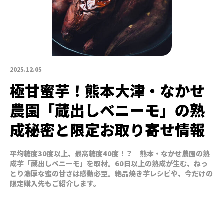
2025.12.05
極甘蜜芋！熊本大津・なかせ
農園「蔵出しベニーモ」の熟
成秘密と限定お取り寄せ情報
平均糖度30度以上、最高糖度40度！？ 熊本・なかせ農園の熟
成芋「蔵出しベニーモ」を取材。60日以上の熟成が生む、ねっ
とり濃厚な蜜の甘さは感動必至。絶品焼き芋レシピや、今だけの
限定購入先もご紹介します。