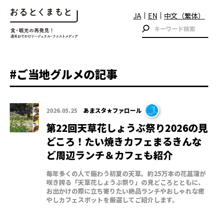
JA
EN
中文（繁体）
#ご当地グルメの記事
2026.05.25
あまスタ★ファロール
第22回天草花しょうぶ祭り2026の見
どころ！たい焼きカフェまるきんな
ど周辺ランチ＆カフェも紹介
毎年多くの人で賑わう初夏の天草。約25万本の花菖蒲が
咲き誇る「天草花しょうぶ祭り」の見どころとともに、
お出かけの際に立ち寄りたい絶品ランチやおしゃれな癒
やしカフェスポットを厳選してご紹介します。