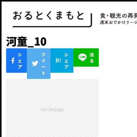
河童_10
シ
ツ
シ
送
ェ
イ
ェ
る
ア
ー
ア
ト