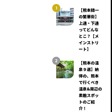
【熊本随一
の繁華街】
上通・下通
ってどんな
とこ？【メ
インストリ
ート】
【熊本の温
泉９選】納
得の、熊本
で行くべき
温泉&周辺の
素敵スポッ
トのご紹
介！