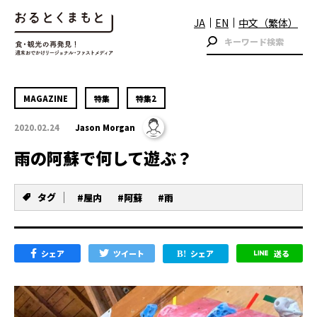
JA
EN
中文（繁体）
MAGAZINE
特集
特集2
2020.02.24
Jason Morgan
雨の阿蘇で何して遊ぶ？
タグ
#屋内
#阿蘇
#雨
シェア
ツイート
シェア
送る