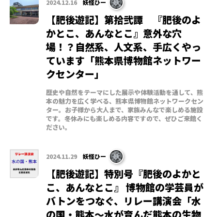
2024.12.16
妖怪ひー
【肥後遊記】第拾弐譚 『肥後のよ
かとこ、あんなとこ』意外な穴
場！？自然系、人文系、手広くやっ
ています「熊本県博物館ネットワー
クセンター」
歴史や自然をテーマにした展示や体験活動を通して、熊
本の魅力を広く学べる、熊本県博物館ネットワークセン
ター。お子様から大人まで、家族みんなで楽しめる施設
です。冬休みにも楽しめる内容ですので、ぜひご来館く
ださい。
2024.11.29
妖怪ひー
【肥後遊記】特別号『肥後のよかと
こ、あんなとこ』 博物館の学芸員が
バトンをつなぐ、リレー講演会「水
の国・熊本～水が育んだ熊本の生物