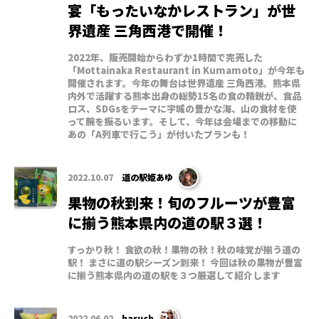
宴「もったいなかレストラン」が世
界遺産 三角西港で開催！
2022年、販売開始からわずか1時間で完売した
「Mottainaka Restaurant in Kumamoto」が今年も
開催されます。今年の舞台は世界遺産 三角西港。熊本県
内外で活躍する熊本出身の総勢15名の食の精鋭が、食品
ロス、SDGsをテーマに宇城の豊かな海、山の食材を使
って腕を振るいます。そして、今年は会場までの移動に
あの「A列車で行こう」が付いたプランも！
2022.10.07
道の駅姫あゆ
果物の秋到来！旬のフルーツが豊富
に揃う熊本県内の道の駅３選！
すっかり秋！ 食欲の秋！果物の秋！秋の味覚が揃う道の
駅！ まさに道の駅シーズン到来！ 今回は秋の果物が豊富
に揃う熊本県内の道の駅を３つ厳選して紹介します
2022.06.02
haruch