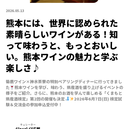
2026.05.13
熊本には、世界に認められた
素晴らしいワインがある！知
って味わうと、もっとおいし
い。熊本ワインの魅力と学ぶ
楽しさ♪
菊鹿ワイン×神水茶寮の特別ペアリングディナーに行ってきまし
た
熊本ワインを学び、味わう、県産酒を盛り上げるイベントの
様子をご紹介。さらに、熊本のお酒を学んで楽しめる「くまもと
県産酒検定」第2回の開催も決定
2026年6月7日(日) 検定試
験＆交流会の参加申込受付中！
Glocal-CF広報