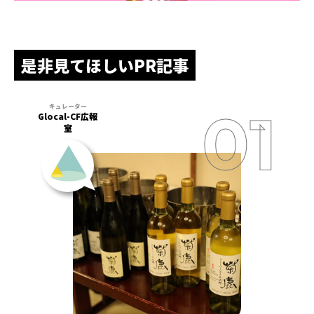
是非見てほしいPR記事
Glocal-CF広報
室