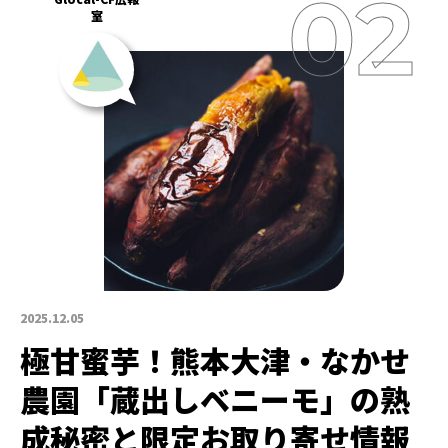
室
2025.12.05
極甘蜜芋！熊本大津・なかせ
農園「蔵出しベニーモ」の熟
成秘密と限定お取り寄せ情報