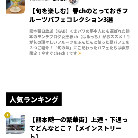
【旬を楽しむ】春chのとっておきフ
ルーツパフェコレクション3選
熊本朝日放送（KAB）くまパワの夢中人にも選ばれた熊
本のランチブログ女王春ch（はるっち）がおススメ！今
が旬の瑞々しいフルーツをふんだんに使った夏パフェを
３つご紹介！「旬の味」にこだわったパフェたちは季節
限定！今すぐcheck！です
人気ランキング
【熊本随一の繁華街】上通・下通っ
てどんなとこ？【メインストリー
ト】