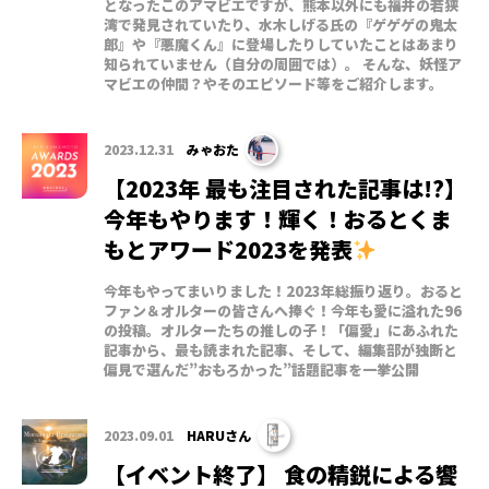
となったこのアマビエですが、熊本以外にも福井の若狭
湾で発見されていたり、水木しげる氏の『ゲゲゲの鬼太
郎』や『悪魔くん』に登場したりしていたことはあまり
知られていません（自分の周囲では）。 そんな、妖怪ア
マビエの仲間？やそのエピソード等をご紹介します。
2023.12.31
みゃおた
【2023年 最も注目された記事は!?】
今年もやります！輝く！おるとくま
もとアワード2023を発表
今年もやってまいりました！2023年総振り返り。おると
ファン＆オルターの皆さんへ捧ぐ！今年も愛に溢れた96
の投稿。オルターたちの推しの子！「偏愛」にあふれた
記事から、最も読まれた記事、そして、編集部が独断と
偏見で選んだ”おもろかった”話題記事を一挙公開
2023.09.01
HARUさん
【イベント終了】 食の精鋭による饗