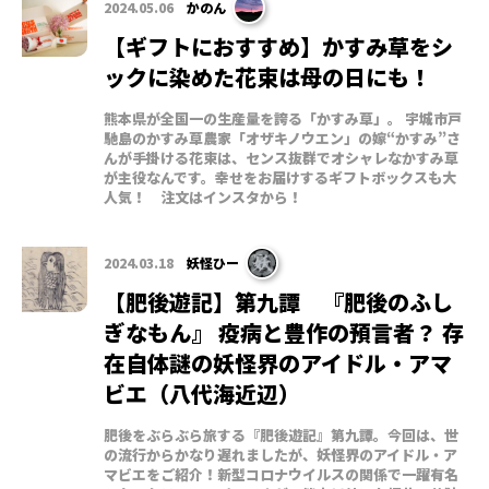
2024.05.06
かのん
【ギフトにおすすめ】かすみ草をシ
ックに染めた花束は母の日にも！
熊本県が全国一の生産量を誇る「かすみ草」。 宇城市戸
馳島のかすみ草農家「オザキノウエン」の嫁“かすみ”さ
んが手掛ける花束は、センス抜群でオシャレなかすみ草
が主役なんです。幸せをお届けするギフトボックスも大
人気！ 注文はインスタから！
2024.03.18
妖怪ひー
【肥後遊記】第九譚 『肥後のふし
ぎなもん』 疫病と豊作の預言者？ 存
在自体謎の妖怪界のアイドル・アマ
ビエ（八代海近辺）
肥後をぶらぶら旅する『肥後遊記』第九譚。今回は、世
の流行からかなり遅れましたが、妖怪界のアイドル・ア
マビエをご紹介！新型コロナウイルスの関係で一躍有名