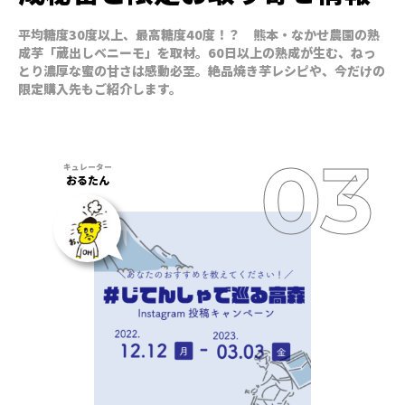
平均糖度30度以上、最高糖度40度！？ 熊本・なかせ農園の熟
成芋「蔵出しベニーモ」を取材。60日以上の熟成が生む、ねっ
とり濃厚な蜜の甘さは感動必至。絶品焼き芋レシピや、今だけの
限定購入先もご紹介します。
おるたん