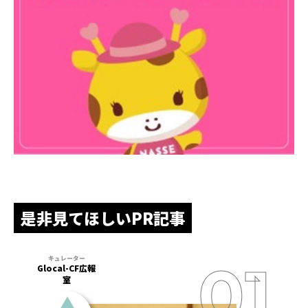
是非見てほしいPR記事
Glocal-CF広報
室