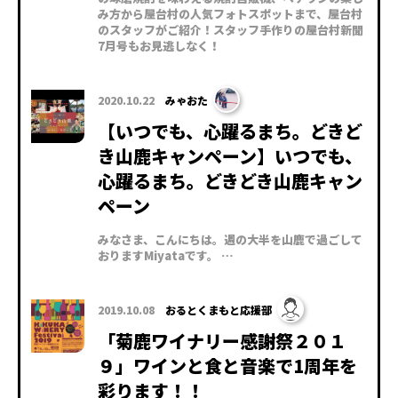
み方から屋台村の人気フォトスポットまで、屋台村
のスタッフがご紹介！スタッフ手作りの屋台村新聞
7月号もお見逃しなく！
2020.10.22
みゃおた
【いつでも、心躍るまち。どきど
き山鹿キャンペーン】いつでも、
心躍るまち。どきどき山鹿キャン
ペーン
みなさま、こんにちは。週の大半を山鹿で過ごして
おりますMiyataです。 …
2019.10.08
おるとくまもと応援部
「菊鹿ワイナリー感謝祭２０１
９」ワインと食と音楽で1周年を
彩ります！！