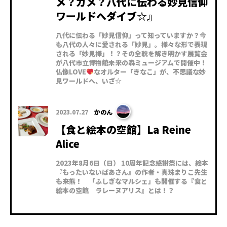
メ？ガメ？八代に伝わる妙見信仰
ワールドへダイブ☆』
八代に伝わる「妙見信仰」って知っていますか？今
も八代の人々に愛される「妙見」。様々な形で表現
される「妙見様」！？その全貌を解き明かす展覧会
が八代市立博物館未来の森ミュージアムで開催中！
仏像LOVE
なオルター「きなこ」が、不思議な妙
見ワールドへ、いざ☆
2023.07.27
かのん
【食と絵本の空館】La Reine
Alice
2023年8月6日（日） 10周年記念感謝祭には、絵本
『もったいないばあさん』の作者・真珠まりこ先生
も来熊！ 「ふしぎなマルシェ」も開催する『食と
絵本の空館 ラレーヌアリス』とは！？