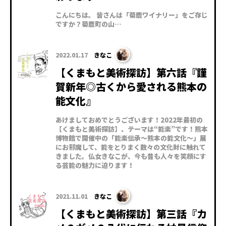
こんにちは。 皆さんは「菊鹿ワイナリー」をご存じ
ですか？菊鹿町の山…
2022.01.17
きなこ
【くまもと美術探訪】第六話『謹
賀新年◎古くから愛される熊本の
能文化』
あけましておめでとうございます！2022年最初の
【くまもと美術探訪】、テーマは“能楽”です！熊本
博物館で開催中の「能楽伝承～熊本の能文化～」展
にお邪魔して、能をとりまく数々の文化財に触れて
きました。仏女きなこが、今も昔も人々を笑顔にす
る芸能の魅力に迫ります！
2021.11.01
きなこ
【くまもと美術探訪】第三話『カ