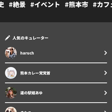
イベント
#熊本市
#カフェ
#温泉
#
人気のキュレーター
haruch
熊本カレー党党首
道の駅姫あゆ