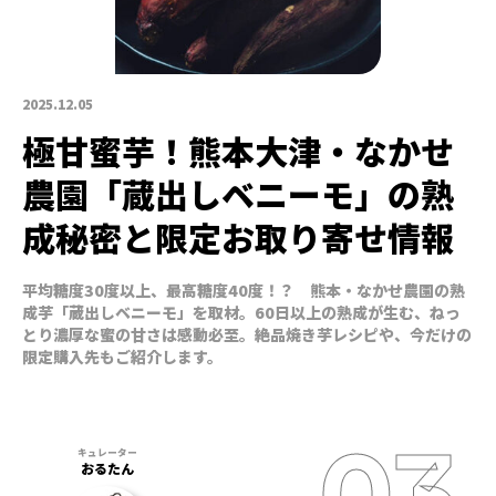
2025.12.05
極甘蜜芋！熊本大津・なかせ
農園「蔵出しベニーモ」の熟
成秘密と限定お取り寄せ情報
平均糖度30度以上、最高糖度40度！？ 熊本・なかせ農園の熟
成芋「蔵出しベニーモ」を取材。60日以上の熟成が生む、ねっ
とり濃厚な蜜の甘さは感動必至。絶品焼き芋レシピや、今だけの
限定購入先もご紹介します。
おるたん