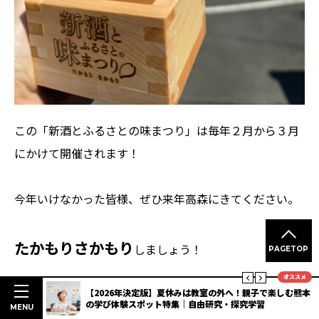
この「新酒とふるさとの味まつり」は毎年２月から３月
にかけて開催されます！
今年いけなかった皆様、ぜひ来年高森にきてください。
たかもりさかもり
しましょう！
PAGETOP
オススメ
楽しむ熊本
夏休みの体験におススメ！八代の食を満喫する「ヤツシロ
南阿蘇高森の今を堪能しましょう！
ディープスタンプラリー」開催【熊本DC】
MENU