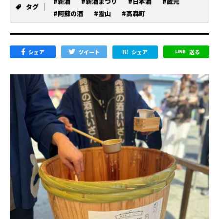
#新酒
#新酒まつり
#日本酒
#蔵元
タグ
#阿蘇の酒
#霊山
#高森町
シェア
ツイート
シェア
送る