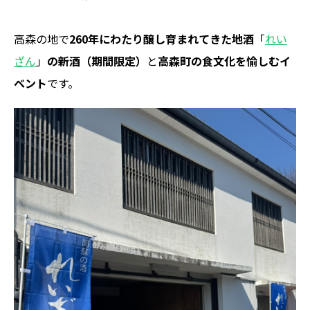
高森の地で
260年にわたり醸し育まれてきた地酒
「
れい
ざん
」
の新酒（期間限定）
と
高森町の食文化を愉しむイ
ベント
です。