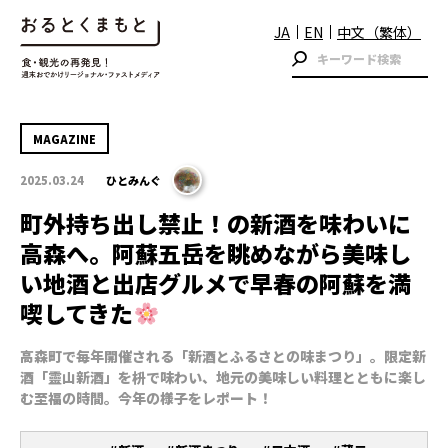
JA
EN
中文（繁体）
MAGAZINE
2025.03.24
ひとみんぐ
町外持ち出し禁止！の新酒を味わいに
高森へ。阿蘇五岳を眺めながら美味し
い地酒と出店グルメで早春の阿蘇を満
喫してきた
高森町で毎年開催される「新酒とふるさとの味まつり」。限定新
酒「靈山新酒」を枡で味わい、地元の美味しい料理とともに楽し
む至福の時間。今年の様子をレポート！