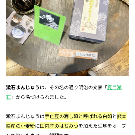
漱石まんじゅう
は、その名の通り明治の文豪「
夏目漱
石
」から名づけられました。
漱石まんじゅうは
手亡豆の漉し餡と呼ばれる白餡
と
熊本
県産の小麦粉
に
国内産のはちみつ
を加えた生地をオーブ