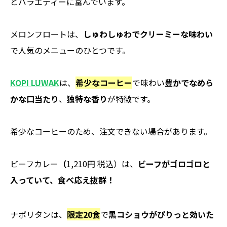
とバラエティーに富んでいます。
メロンフロートは、
しゅわしゅわでクリーミーな味わい
で人気のメニューのひとつです。
KOPI LUWAK
は、
希少なコーヒー
で味わい
豊かでなめら
かな口当たり
、
独特な香り
が特徴です。
希少なコーヒーのため、注文できない場合があります。
ビーフカレー
（
1,210円 税込）は、
ビーフがゴロゴロと
入っていて、食べ応え抜群！
ナポリタン
は、
限定20食
で
黒コショウがぴりっと効いた