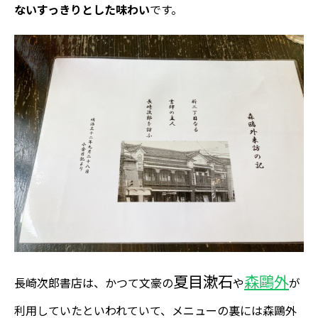
ないすっきりとした味わい
です。
夏目漱石
森鷗外
長崎次郎書店は、かつて
文豪の
や
が
利用していたといわれていて、メニューの裏には森鷗外