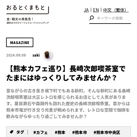
JA
EN
中文（繁体）
MAGAZINE
2024.09.09
saki
【熊本カフェ巡り】長崎次郎喫茶室で
たまにはゆっくりしてみませんか？
昔ながらの古き良き城下町でもある新町。そんな新町にある長崎
次郎喫茶室は大正レトロを感じられるお店として人気がありま
す。夏目漱石や森鷗外も訪れた歴史の長崎次郎喫茶室。窓からは
熊本市電が行き交う光景が眺められます。レトロな空間で珈琲を
飲みながらゆったり過ごしてみませんか？
タグ
#カフェ
#熊本
#熊本市
#熊本市中央区