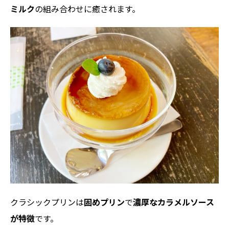
ミルク
の組み合わせに癒されます。
クラシックプリンは
固めプリン
で
濃厚なカラメルソース
が特徴
です。