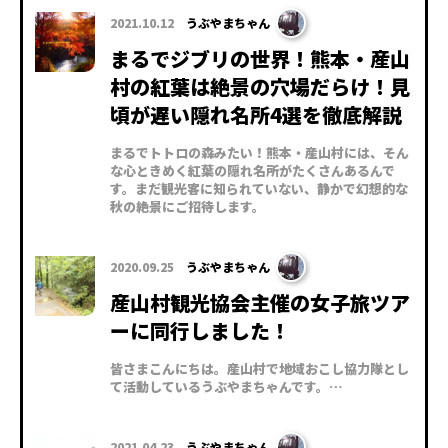
2021.10.12
うぶやまちゃん
まるでジブリの世界！熊本・産山
村の紅葉は絶景の穴場だらけ！見
頃が遅い隠れ名所4選を徹底解説
まるでトトロの森みたい！熊本・産山村には、そん
な心ときめく紅葉の隠れ名所がたくさんあるんで
す。まだ観光客に知られていない、静かで幻想的な
秋の絶景にご招待します。
2020.09.25
うぶやまちゃん
産山村観光協会主催の女子旅ツア
ーに同行しました！
皆さまこんにちは。産山村で地域おこし協力隊とし
て活動しているうぶやまちゃんです。…
2021.04.23
うぶやまちゃん