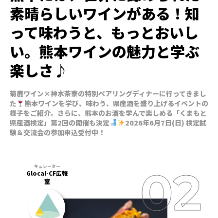
素晴らしいワインがある！知
って味わうと、もっとおいし
い。熊本ワインの魅力と学ぶ
楽しさ♪
菊鹿ワイン×神水茶寮の特別ペアリングディナーに行ってきまし
た
熊本ワインを学び、味わう、県産酒を盛り上げるイベントの
様子をご紹介。さらに、熊本のお酒を学んで楽しめる「くまもと
県産酒検定」第2回の開催も決定
2026年6月7日(日) 検定試
験＆交流会の参加申込受付中！
Glocal-CF広報
室