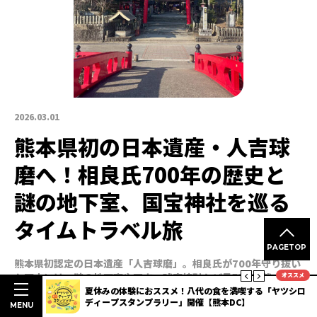
2026.03.01
熊本県初の日本遺産・人吉球
磨へ！相良氏700年の歴史と
謎の地下室、国宝神社を巡る
タイムトラベル旅
PAGETOP
熊本県初認定の日本遺産「人吉球磨」。相良氏が700年守り抜い
た歴史には、謎の地下室や国宝、球磨焼酎など見所が満載です。
オススメ
時空を超えた歴史ミステリーの旅へ出かけましょう。
楽しむ熊本
夏休みの体験におススメ！八代の食を満喫する「ヤツシロ
ディープスタンプラリー」開催【熊本DC】
MENU