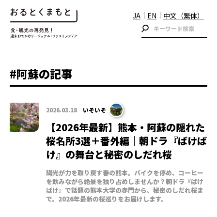
JA
EN
中文（繁体）
#阿蘇の記事
2026.03.18
いそいそ
【2026年最新】熊本・阿蘇の隠れた
桜名所3選＋番外編｜朝ドラ『ばけば
け』の舞台と秘密のしだれ桜
陽光が力を取り戻す春の熊本。バイクを停め、コーヒー
を飲みながら絶景を独り占めしませんか？朝ドラ『ばけ
ばけ』で話題の熊本大学の赤門から、秘密のしだれ桜ま
で。2026年最新の桜巡りをお届けします。