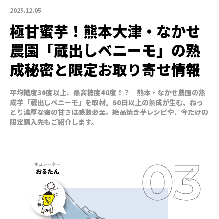
2025.12.05
極甘蜜芋！熊本大津・なかせ
農園「蔵出しベニーモ」の熟
成秘密と限定お取り寄せ情報
平均糖度30度以上、最高糖度40度！？ 熊本・なかせ農園の熟
成芋「蔵出しベニーモ」を取材。60日以上の熟成が生む、ねっ
とり濃厚な蜜の甘さは感動必至。絶品焼き芋レシピや、今だけの
限定購入先もご紹介します。
おるたん