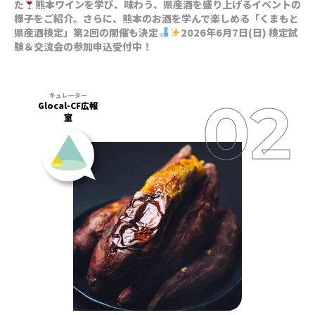
た
熊本ワインを学び、味わう、県産酒を盛り上げるイベントの
様子をご紹介。さらに、熊本のお酒を学んで楽しめる「くまもと
県産酒検定」第2回の開催も決定
2026年6月7日(日) 検定試
験＆交流会の参加申込受付中！
Glocal-CF広報
室