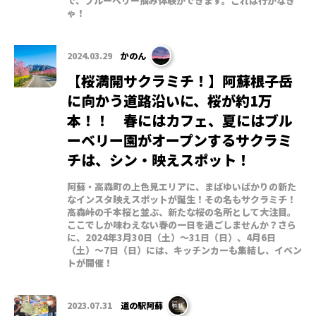
で、ブルーベリー摘み体験ができます。これは行かなき
ゃ！
2024.03.29
かのん
【桜満開サクラミチ！】阿蘇根子岳
に向かう道路沿いに、桜が約1万
本！！ 春にはカフェ、夏にはブル
ーベリー園がオープンするサクラミ
チは、シン・映えスポット！
阿蘇・高森町の上色見エリアに、まばゆいばかりの新た
なインスタ映えスポットが誕生！その名もサクラミチ！
高森峠の千本桜と並ぶ、新たな桜の名所として大注目。
ここでしか味わえない春の一日を過ごしませんか？さら
に、2024年3月30日（土）～31日（日）、4月6日
（土）～7日（日）には、キッチンカーも集結し、イベン
トが開催！
2023.07.31
道の駅阿蘇