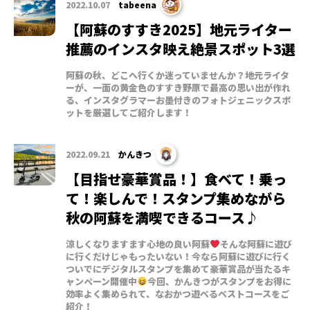
2022.10.07
tabeena
【阿蘇のすすき2025】地元ライター
推薦のインスタ映え絶景スポット3選
阿蘇の秋、どこへ行くか迷っていませんか？地元ライタ
ーが、一面の黄金色のすすき野原で最高の思い出が作れ
る、インスタグラマーお墨付きのフォトジェニックスポ
ットを厳選してご紹介します！
2022.09.21
かんきつ
【目指せ豪華賞品！】食べて！乗っ
て！楽しんで！スタンプ集めながら
秋の阿蘇を満喫できるコース♪
涼しくなりますます心地の良い阿蘇
そんな阿蘇に遊び
に行くだけじゃもったいない！今なら阿蘇に遊びに行く
ついでにデジタルスタンプを集めて豪華賞品が当たるキ
ャンペーン開催中
今回、かんきつがスタンプをお得に
効率よく集められて、なおかつ遊べるベストコースをご
紹介！