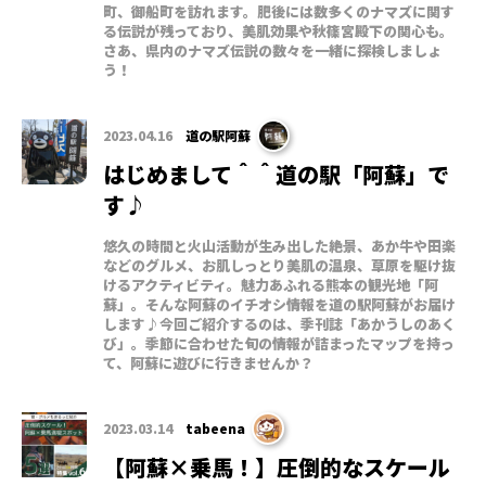
町、御船町を訪れます。肥後には数多くのナマズに関す
る伝説が残っており、美肌効果や秋篠宮殿下の関心も。
さあ、県内のナマズ伝説の数々を一緒に探検しましょ
う！
2023.04.16
道の駅阿蘇
はじめまして＾＾道の駅「阿蘇」で
す♪
悠久の時間と火山活動が生み出した絶景、あか牛や田楽
などのグルメ、お肌しっとり美肌の温泉、草原を駆け抜
けるアクティビティ。魅力あふれる熊本の観光地「阿
蘇」。そんな阿蘇のイチオシ情報を道の駅阿蘇がお届け
します♪今回ご紹介するのは、季刊誌「あかうしのあく
び」。季節に合わせた旬の情報が詰まったマップを持っ
て、阿蘇に遊びに行きませんか？
2023.03.14
tabeena
【阿蘇×乗馬！】圧倒的なスケール