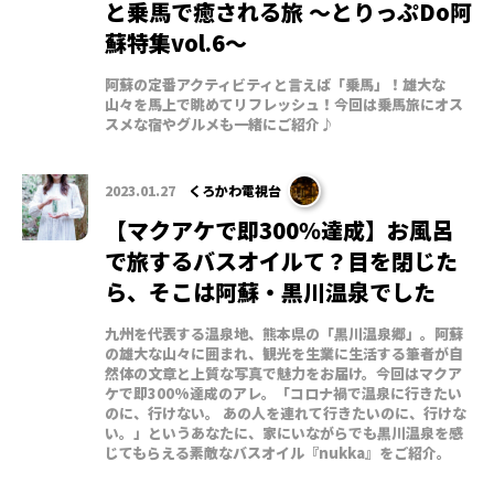
と乗馬で癒される旅 ～とりっぷDo阿
蘇特集vol.6～
阿蘇の定番アクティビティと言えば「乗馬」！雄大な
山々を馬上で眺めてリフレッシュ！今回は乗馬旅にオス
スメな宿やグルメも一緒にご紹介♪
2023.01.27
くろかわ電視台
【マクアケで即300％達成】お風呂
で旅するバスオイルて？目を閉じた
ら、そこは阿蘇・黒川温泉でした
九州を代表する温泉地、熊本県の「黒川温泉郷」。阿蘇
の雄大な山々に囲まれ、観光を生業に生活する筆者が自
然体の文章と上質な写真で魅力をお届け。今回はマクア
ケで即300%達成のアレ。「コロナ禍で温泉に行きたい
のに、行けない。 あの人を連れて行きたいのに、行けな
い。」というあなたに、家にいながらでも黒川温泉を感
じてもらえる素敵なバスオイル『nukka』をご紹介。