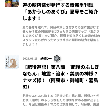
道の駅阿蘇が発行する情報季刊誌
「あかうしのあくび」夏号をご紹介
します！
夏の暑さを逃れて、阿蘇の涼しさを求める旅に出かけま
せんか？夏の阿蘇旅行にぴったりの情報マップ『あかう
しのあくび 夏』をご紹介。阿蘇を知り尽くした道の駅の
スタッフたちが作ったマップ片手に阿蘇の魅力を堪能し
ましょう！
2023.06.15
妖怪ひー
【肥後遊記】第八譚 『肥後のふしぎ
なもん』地震・治水・美肌の神様？
ナマズ様！（阿蘇市・御船町・嘉島
町）
肥後をぶらぶら旅する『肥後遊記』第八譚。妖怪ひ～が
肥後（熊本）のふしぎなもんの仲間を求める旅に出まし
た。今回は肥後のナマズの伝説を探して、阿蘇市、嘉島