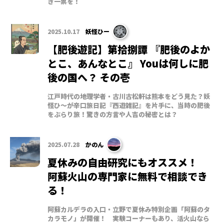
き一票を！
2025.10.17
妖怪ひー
【肥後遊記】第拾捌譚 『肥後のよか
とこ、あんなとこ』 Youは何しに肥
後の国へ？ その壱
江戸時代の地理学者・古川古松軒は熊本をどう見た？妖
怪ひ～が辛口旅日記『西遊雑記』を片手に、当時の肥後
をぶらり旅！驚きの方言や人吉の秘密とは？
2025.07.28
かのん
夏休みの自由研究にもオススメ！
阿蘇火山の専門家に無料で相談でき
る！
阿蘇カルデラの入口・立野で夏休み特別企画「阿蘇のタ
カラモノ」が開催！ 実験コーナーもあり、活火山なら