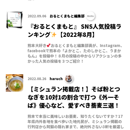
2022.09.06
おるとくまもと編集部
『おるとくまもと』 SNS人気投稿ラ
ンキング
【2022年8月】
熊本大好き
おるとくまもと編集部員が、Instagram、
facebookで熊本の「よかとこ、たのしかとこ、うまか
もん」を投稿中！８月の投稿の中からリアクションの多
かった人気の投稿を３つご紹介！
2022.08.26
haruch
【ミシュラン掲載店！】そば粉とつ
なぎを10対1の割合で打つ《外一そ
ば》優心など、愛すべき蕎麦三選！
熊本で本当に美味しいお蕎麦、知りたくないですか？17
年県内外各地を食べ歩いた地元民が、ミシュラン掲載の
行列店から阿蘇の隠れ家まで、絶対外さない3軒を厳選し