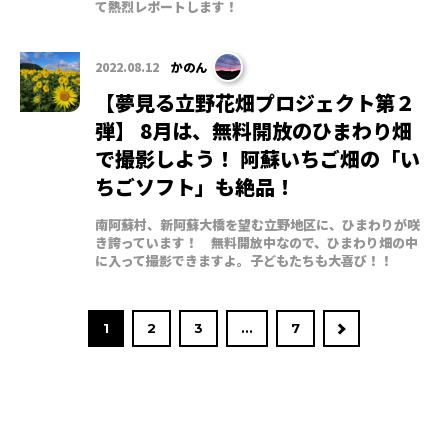
て熱烈レポートします！
2022.08.12
かのん
【夢見る立野花畑プロジェクト第２
弾】 8月は、無料開放のひまわり畑
で撮影しよう！ 阿蘇いちご畑の「い
ちごソフト」も絶品！
南阿蘇村、新阿蘇大橋を望む立野地区に、ひまわりが咲
き誇っています！ 無料開放中なので、ひまわり畑の中
に入って撮影できますよ。子どもたちも大喜び！！
1
2
3
...
7