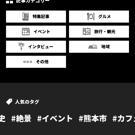
記事カテゴリー
特集記事
グルメ
イベント
旅行・観光
インタビュー
地域
その他
人気のタグ
ベント
#熊本市
#カフェ
#温泉
#ラ