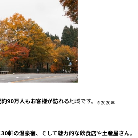
間約90万人もお客様が訪れる
地域です。
※2020年
に
30軒の温泉宿
、そして
魅力的な飲食店
や
土産屋さん
。