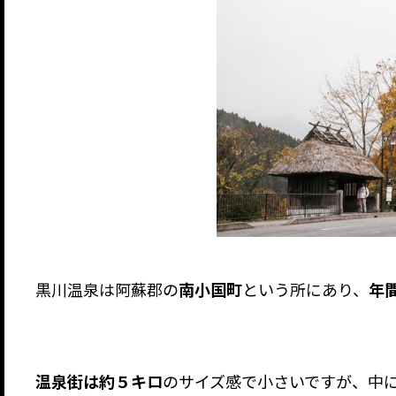
黒川温泉は阿蘇郡の
南小国町
という所にあり、
年
温泉街は約５キロ
のサイズ感で小さいですが、中