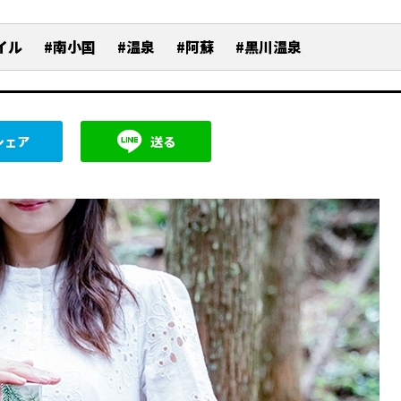
イル
#南小国
#温泉
#阿蘇
#黒川温泉
シェア
送る