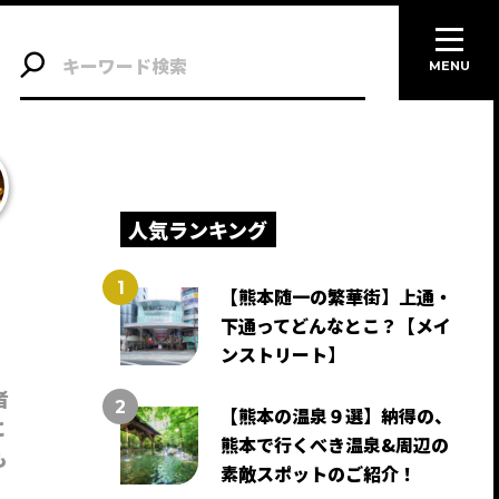
MENU
人気ランキング
【熊本随一の繁華街】上通・
下通ってどんなとこ？【メイ
ンストリート】
者
【熊本の温泉９選】納得の、
に
熊本で行くべき温泉&周辺の
も
素敵スポットのご紹介！