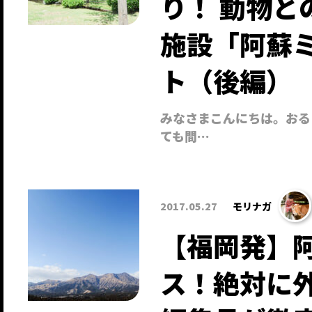
り！ 動物
施設「阿蘇
ト（後編）
みなさまこんにちは。おる
ても間…
2017.05.27
モリナガ
【福岡発】阿
ス！絶対に