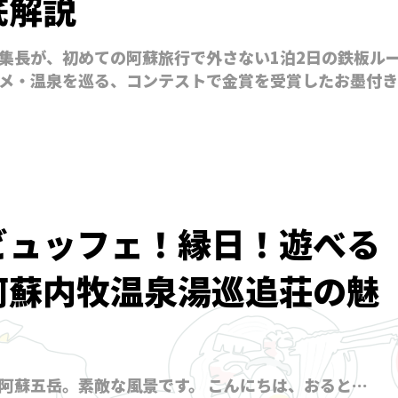
底解説
集長が、初めての阿蘇旅行で外さない1泊2日の鉄板ル
メ・温泉を巡る、コンテストで金賞を受賞したお墨付き
ビュッフェ！縁日！遊べる
阿蘇内牧温泉湯巡追荘の魅
阿蘇五岳。素敵な風景です。 こんにちは、おると…