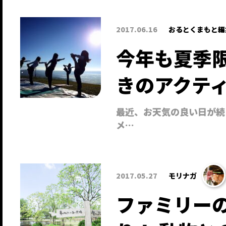
2017.06.16
おるとくまもと編
今年も夏季
きのアクティビ
最近、お天気の良い日が続
メ…
2017.05.27
モリナガ
ファミリー