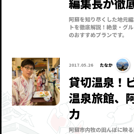
編集長が徹
阿蘇を知り尽くした地元編
トを徹底解説！絶景・グル
のおすすめプランです。
2017.05.26
たなか
貸切温泉！
温泉旅館、
力
阿蘇市内牧の田んぼに映る