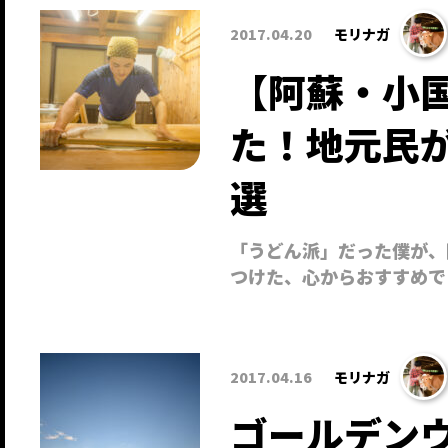
2017.04.20
モリナガ
【阿蘇・小
た！地元民
選
「うどん派」だった僕が、
つけた、心からおすすめで
2017.04.16
モリナガ
ゴールデン