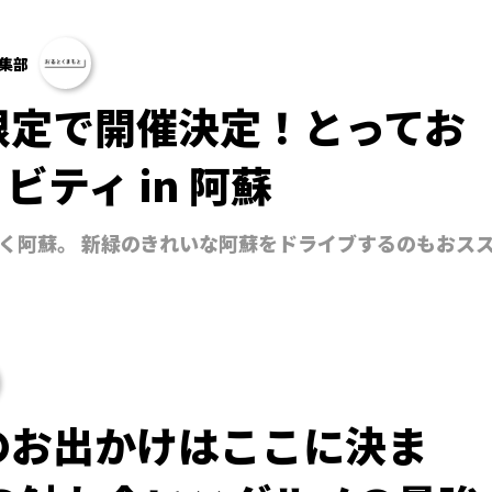
集部
限定で開催決定！とってお
ティ in 阿蘇
く阿蘇。 新緑のきれいな阿蘇をドライブするのもおス
のお出かけはここに決ま