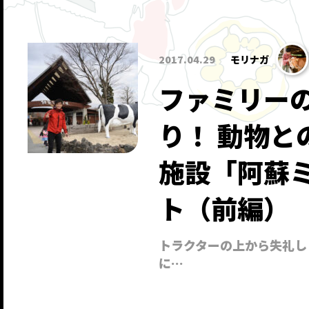
2017.04.29
モリナガ
ファミリー
り！ 動物
施設「阿蘇
ト（前編）
トラクターの上から失礼し
に…