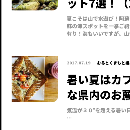
ット7選！（
夏こそは山で水遊び！阿蘇
蘇の涼スポットを一挙ご紹
有り！海もいいですが、山
2017.07.19
おるとくまもと編
暑い夏はカ
な県内のお
気温が３０°を超える暑い
…