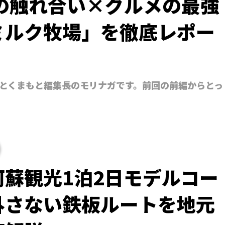
との触れ合い×グルメの最強
ミルク牧場」を徹底レポー
とくまもと編集長のモリナガです。前回の前編からとっ
蘇観光1泊2日モデルコー
外さない鉄板ルートを地元