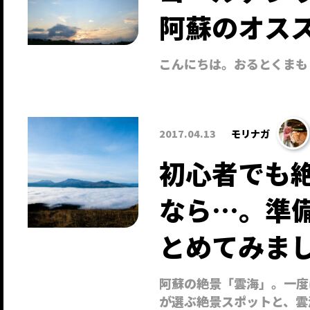
阿蘇のオス
こんにちは。おるとくまも
2017.04.13
モリナガ
初心者でも
なら…。準
とめてみま
阿蘇の絶景「雲海」。一度
が選ぶ絶景スポットと、雲