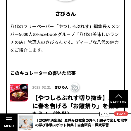
さびろん
八代のフリーペーパー「やつしろぷれす」編集長＆メン
バー5000人のFacebookグループ「八代の美味しいラン
チの店」管理人のさびろんです。ディープな八代の魅力
をご紹介します。
このキュレーターの書いた記事
2025.02.21
さびろん
【やつしろぷれす切り抜き】八代
PAGETOP
に春を告げる「お雛祭り」を楽し
もう！〈後半〉
オススメ
明度抜群
【2026年決定版】夏休みは教室の外へ！親子で楽しむ熊本
八代に春を告げる「やつしろのお雛祭り」後編！江
3選
の学び体験スポット特集｜自由研究・探究学習
MENU
戸時代の武家屋敷・澤井家に伝わる貴重な雛飾り