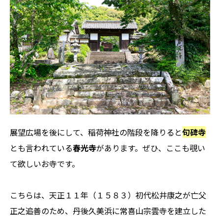
展望広場を後にして、稲荷神社の階段を降りると
句碑寺
とも言われている
春光寺
があります。ぜひ、ここも覗い
て欲しいお寺です。
こちらは、天正１１年（１５８３）初代松井康之が亡父
正之追善のため、丹後久美浜に常喜山宗雲寺を建立した