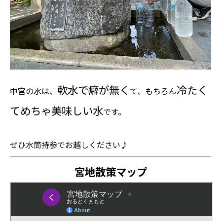
軟水で癖が無く
冷たく
中宮の水は、
て、もちろん
てめちゃ美味しい水
です。
ぜひ水筒持参でお越しください♪
宮地散策マップ