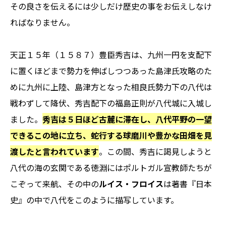
その良さを伝えるには少しだけ歴史の事をお伝えしなけ
ればなりません。
天正１５年（１５８７）豊臣秀吉は、九州一円を支配下
に置くほどまで勢力を伸ばしつつあった島津氏攻略のた
めに九州に上陸、島津方となった相良氏勢力下の八代は
戦わずして降伏、秀吉配下の福島正則が八代城に入城し
ました。
秀吉は５日ほど古麓に滞在し、八代平野の一望
できるこの地に立ち、蛇行する球磨川や豊かな田畑を見
渡したと言われています
。この間、秀吉に謁見しようと
八代の海の玄関である徳淵にはポルトガル宣教師たちが
こぞって来航、その中の
ルイス・フロイス
は著書『日本
史』の中で八代をこのように描写しています。