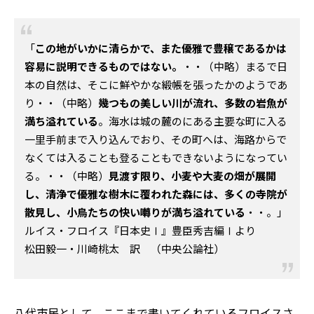
「
この地がいかに清らかで、また優雅で豊穣であるかは
容易に説明できるものではない。
・・（中略）まるで日
本の自然は、そこに鮮やかな緞帳を張ったかのようであ
り・・（中略）
幾つもの美しい川が流れ、多数の岩魚が
満ち溢れている
。海水は城の麓のにある主要な町に入る
一里手前まで入り込んでおり、その町へは、海路からで
なくては入ることも登ることもできないようになってい
る。・・（中略）
見渡す限り、小麦や大麦の畑が展開
し、清浄で優雅な樹木に覆われた森には、多くの寺院が
散見し、小鳥たちの快い囀りが満ち溢れている
・・。」
ルイス・フロイス『日本史Ⅰ』豊臣秀吉編Ⅰより
松田毅一・川崎桃太 訳 （中央公論社）
八代市民として、ここまで書いてくれているフロイスさ