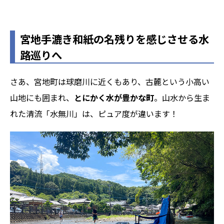
宮地手漉き和紙の名残りを感じさせる水
路巡りへ
さあ、宮地町は球磨川に近くもあり、古麓という小高い
山地にも囲まれ、
とにかく水が豊かな町
。山水から生ま
れた清流「水無川」は、ピュア度が違います！