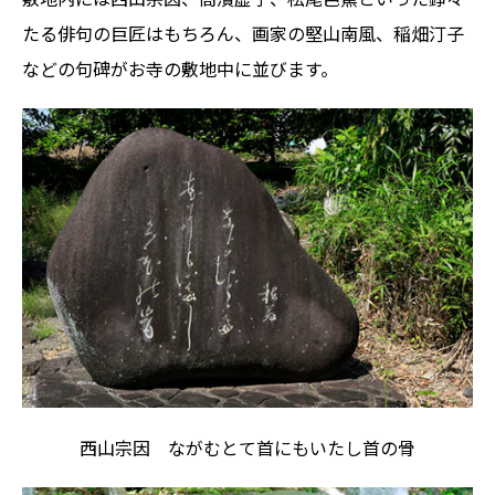
たる俳句の巨匠はもちろん、画家の堅山南風、稲畑汀子
などの句碑がお寺の敷地中に並びます。
西山宗因 ながむとて首にもいたし首の骨