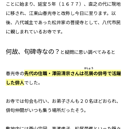
ことに始まり、延宝５年（１６７７）、直之の代に現地
に移され、江東山春光寺と改称し今日に至ります。以
後、八代城主であった松井家の菩提寺として、八代市民
に親しまれているお寺です。
何故、句碑寺なの？
と疑問に思い調べてみると
かしょう
春光寺の
先代の住職・澤田清宗さんは
花屑
の俳号で活躍
した俳人
でした。
お寺では句会も行い、お弟子さんも２０名ほどおられ、
俳句仲間がいつも集う場所だったそう。
敷地内には西山宗因、高濱虚子、松尾芭蕉といった錚々