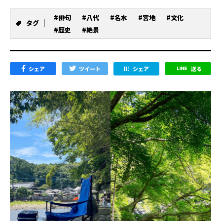
#俳句
#八代
#名水
#宮地
#文化
タグ
#歴史
#絶景
シェア
ツイート
シェア
送る