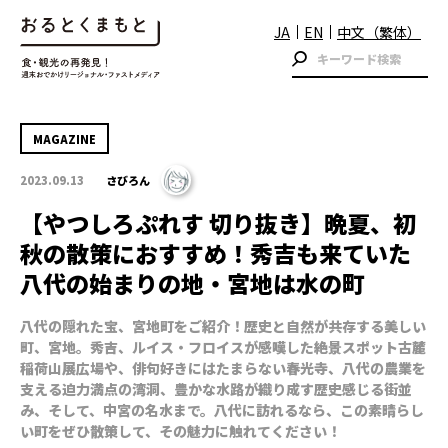
JA
EN
中文（繁体）
MAGAZINE
2023.09.13
さびろん
【やつしろぷれす 切り抜き】晩夏、初
秋の散策におすすめ！秀吉も来ていた
八代の始まりの地・宮地は水の町
八代の隠れた宝、宮地町をご紹介！歴史と自然が共存する美しい
町、宮地。秀吉、ルイス・フロイスが感嘆した絶景スポット古麓
稲荷山展広場や、俳句好きにはたまらない春光寺、八代の農業を
支える迫力満点の湾洞、豊かな水路が織り成す歴史感じる街並
み、そして、中宮の名水まで。八代に訪れるなら、この素晴らし
い町をぜひ散策して、その魅力に触れてください！