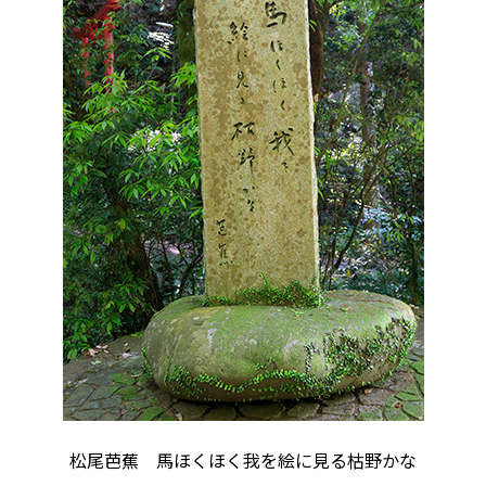
松尾芭蕉 馬ほくほく我を絵に見る枯野かな