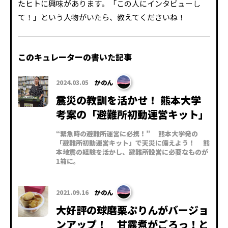
たヒトに興味があります。「この人にインタビューし
て！」という人物がいたら、教えてくださいね！
このキュレーターの書いた記事
2024.03.05
かのん
震災の教訓を活かせ！ 熊本大学
考案の「避難所初動運営キット」
“緊急時の避難所運営に必携！” 熊本大学発の
「避難所初動運営キット」で天災に備えよう！ 熊
本地震の経験を活かし、避難所設営に必要なものが
1箱に。
2021.09.16
かのん
大好評の球磨栗ぷりんがバージョ
ンアップ！ 甘露煮がごろっ！と