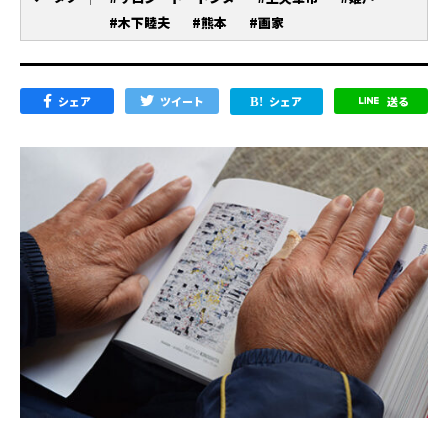
#木下睦夫
#熊本
#画家
シェア
ツイート
シェア
送る