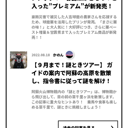
入った”プレミアム”が新発売！
豪雨災害で被災した人吉球磨の農家さんを応援する
ため、球磨栗を活用したプリンが発売。「まさに栗
の味！」と大人気に！大好評につき、さらに栗ペー
スト増量＆甘露煮まで入ったプレミアム商品が新発
売！！
2022.08.18
かのん
【９月まで！謎ときツアー】 ガ
イドの案内で阿蘇の高原を散策
し、指令書に従って謎を解け！
阿蘇火山博物館内の「謎ときツアー」は、博物館か
ら飛び出して、目の前の草千里ヶ浜を散策します。
この記事に重大なヒントあり！ 乗馬や食事も楽し
める草千里で、謎ときに挑戦しましょう！
過去の記事を見る