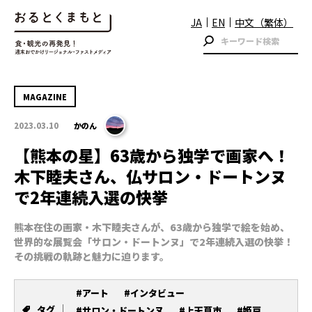
JA
EN
中文（繁体）
MAGAZINE
2023.03.10
かのん
【熊本の星】63歳から独学で画家へ！
木下睦夫さん、仏サロン・ドートンヌ
で2年連続入選の快挙
熊本在住の画家・木下睦夫さんが、63歳から独学で絵を始め、
世界的な展覧会「サロン・ドートンヌ」で2年連続入選の快挙！
その挑戦の軌跡と魅力に迫ります。
#アート
#インタビュー
タグ
#サロン・ドートンヌ
#上天草市
#姫戸