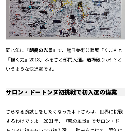
同じ年に『
朝靄の光景
』で、熊日美術公募展「くまもと
『描く力』2018」ふるさと部門入選。道場破りか‼？と
いうような快進撃です。
サロン・ドートンヌ初挑戦で初入選の偉業
さらなる腕試しをしたくなった木下さんは、世界に挑戦
するわけですよ。2021年、『魂の風景』でサロン・ドー
トンヌに初チャレンジ初入選！ 弾みをつけて、翌年は