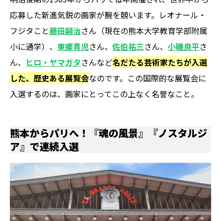
応募した新進気鋭の画家が腕を競います。レオナール・
フジタこと
藤田嗣治
さん（現在の熊本大学教育学部附属
小に通学）、
東郷青児
さん、
佐伯祐三
さん、
小磯良平
さ
ん、
ヒロ・ヤマガタ
さんなど
名だたる芸術家たちが入選
した、歴史ある展覧会
なのです。この国際的な展覧会に
入選するのは、画家にとってこの上なく名誉なこと。
熊本からパリへ！『魂の風景』『ノスタルジ
ア』で連続入選