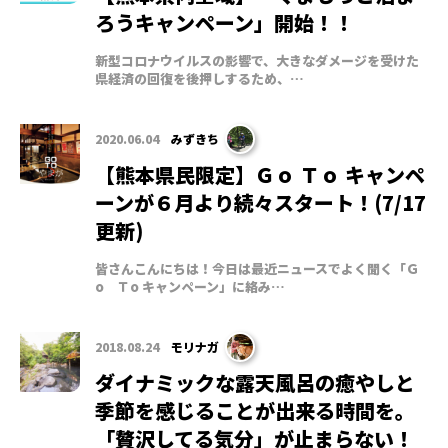
ろうキャンペーン」開始！！
新型コロナウイルスの影響で、大きなダメージを受けた
県経済の回復を後押しするため、…
2020.06.04
みずきち
【熊本県民限定】Ｇｏ Ｔｏ キャンペ
ーンが６月より続々スタート！(7/17
更新)
皆さんこんにちは！今日は最近ニュースでよく聞く「Ｇ
o Ｔo キャンペーン」に絡み…
2018.08.24
モリナガ
ダイナミックな露天風呂の癒やしと
季節を感じることが出来る時間を。
「贅沢してる気分」が止まらない！