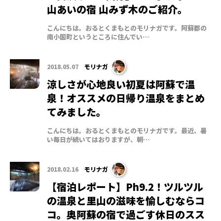
山あいの宿 山みず木のご紹介。
こんにちは。おるとくまもとのモリナガです。阿蘇郡の
南小国町というところに住んでい…
2018.05.07
モリナガ
涼しさが心地良い初夏は阿蘇で温
泉！オススメの日帰り温泉をまとめ
てみました。
こんにちは。おるとくまもとのモリナガです。最近、暑
い毎日が続いてはおりますが、朝…
2018.02.16
モリナガ
【宿泊レポート】Ph9.2！ツルツル
の温泉と里山の滋味を愉しむならコ
コ。奥阿蘇の宿で過ごす休日のスス