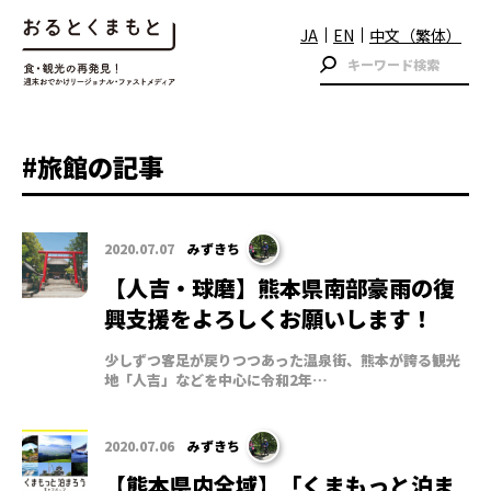
JA
EN
中文（繁体）
#旅館の記事
2020.07.07
みずきち
【人吉・球磨】熊本県南部豪雨の復
興支援をよろしくお願いします！
少しずつ客足が戻りつつあった温泉街、熊本が誇る観光
地「人吉」などを中心に令和2年…
2020.07.06
みずきち
【熊本県内全域】「くまもっと泊ま