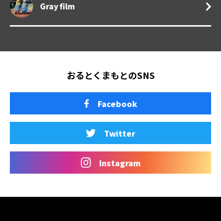
Gray film
おるとくまもとのSNS
Facebook
Twitter
Instagram