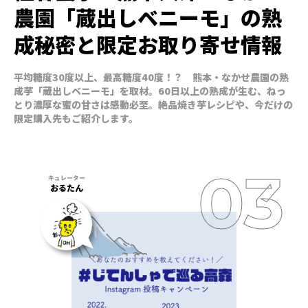
農園「蔵出しベニーモ」の熟
成秘密と限定お取り寄せ情報
平均糖度30度以上、最高糖度40度！？ 熊本・なかせ農園の熟
成芋「蔵出しベニーモ」を取材。60日以上の熟成が生む、ねっ
とり濃厚な蜜の甘さは感動必至。絶品焼き芋レシピや、今だけの
限定購入先もご紹介します。
おるたん