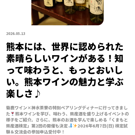
2026.05.13
熊本には、世界に認められた
素晴らしいワインがある！知
って味わうと、もっとおいし
い。熊本ワインの魅力と学ぶ
楽しさ♪
菊鹿ワイン×神水茶寮の特別ペアリングディナーに行ってきまし
た
熊本ワインを学び、味わう、県産酒を盛り上げるイベントの
様子をご紹介。さらに、熊本のお酒を学んで楽しめる「くまもと
県産酒検定」第2回の開催も決定
2026年6月7日(日) 検定試
験＆交流会の参加申込受付中！