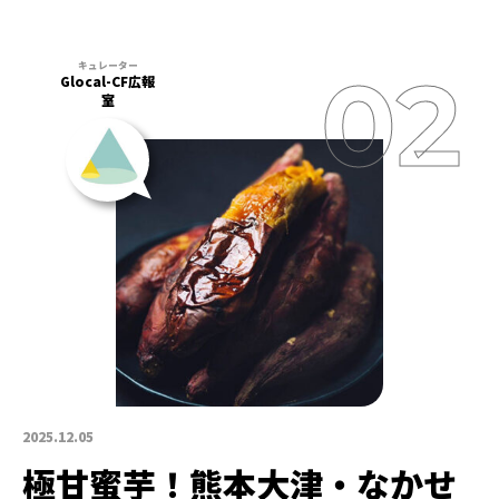
Glocal-CF広報
室
2025.12.05
極甘蜜芋！熊本大津・なかせ