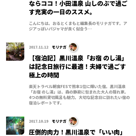
ならココ！小田温泉 山しのぶで過ご
す充実の一日のススメ。
こんにちは。おるとくまもと編集長のモリナガです。ア
ジアっぽいパジャマが良く似合う…
2017.11.12
モリナガ
【宿泊記】黒川温泉「お宿 のし湯」
は記念日旅行に最適！夫婦で過ごす
極上の時間
楽天トラベル朝食FESで熊本1位に輝いた宿。黒川温泉
「お宿 のし湯」は、森の静寂に包まれた大人の隠れ家。
4つの無料貸切風呂も魅力。大切な記念日に訪れたい宿の
宿泊レポートです。
2017.10.19
モリナガ
圧倒的肉力！黒川温泉で「いい肉」