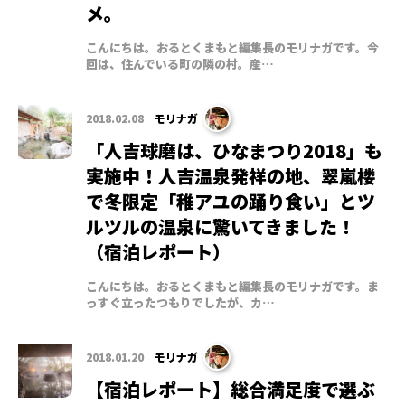
メ。
こんにちは。おるとくまもと編集長のモリナガです。今
回は、住んでいる町の隣の村。産…
2018.02.08
モリナガ
「人吉球磨は、ひなまつり2018」も
実施中！人吉温泉発祥の地、翠嵐楼
で冬限定「稚アユの踊り食い」とツ
ルツルの温泉に驚いてきました！
（宿泊レポート）
こんにちは。おるとくまもと編集長のモリナガです。ま
っすぐ立ったつもりでしたが、カ…
2018.01.20
モリナガ
【宿泊レポート】総合満足度で選ぶ