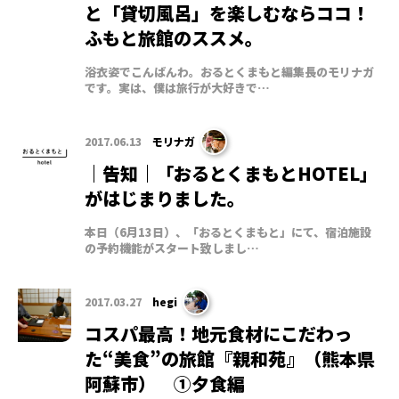
と「貸切風呂」を楽しむならココ！
ふもと旅館のススメ。
浴衣姿でこんばんわ。おるとくまもと編集長のモリナガ
です。実は、僕は旅行が大好きで…
2017.06.13
モリナガ
｜告知｜「おるとくまもとHOTEL」
がはじまりました。
本日（6月13日）、「おるとくまもと」にて、宿泊施設
の予約機能がスタート致しまし…
2017.03.27
hegi
コスパ最高！地元食材にこだわっ
た“美食”の旅館『親和苑』（熊本県
阿蘇市） ①夕食編