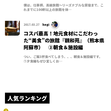
僕は、仕事柄、高級旅館～リーズナブルな民宿まで、こ
れまでに100軒以上の旅館を体…
2017.03.27
hegi
コスパ最高！地元食材にこだわっ
た“美食”の旅館『親和苑』（熊本県
阿蘇市） ②朝食＆施設編
つい、ご飯3杯食べてしまう、、、朝食＆施設編です。
①夕食編もぜひ宜しくお…
人気ランキング