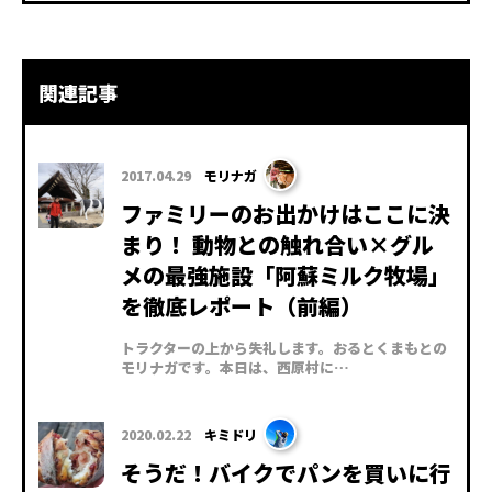
関連記事
2017.04.29
モリナガ
ファミリーのお出かけはここに決
まり！ 動物との触れ合い×グル
メの最強施設「阿蘇ミルク牧場」
を徹底レポート（前編）
トラクターの上から失礼します。おるとくまもとの
モリナガです。本日は、西原村に…
2020.02.22
キミドリ
そうだ！バイクでパンを買いに行