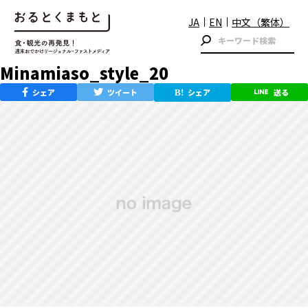
JA
EN
中文（繁体）
Minamiaso_style_20
シェア
ツイート
シェア
送る