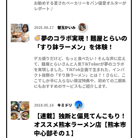
お勧めする愛されベーカリーをパン偏愛オルターが
レポート♪
2025.06.17
替玉かいみ
夢のコラボ実現！麺屋とらいの
「すり鉢ラーメン」を体験！
デカ盛りだけど、もっと食べたい！そんな声に応え
て、麺屋とらいさんと人気TikTokerが夢のコラボ
を実現しました。TikTok企画で生まれた、インパ
クト抜群の「すり鉢ラーメン」とは？！さらに、こ
こでしか手に入らない限定特典や、初めての二郎系
にもおすすめのサービスもご紹介します。
2018.05.16
キミドリ
【連載】独断と偏見てんこもり！
オススメ熊本ラーメン店【熊本市
中心部その１】