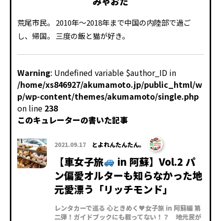
みゃおた
荒尾市民。 2010年～2018年まで中国の内陸部で過ご
し、帰国。 三度の飯と猫が好き。
Warning
: Undefined variable $author_ID in
/home/xs846927/akumamoto.jp/public_html/w
p/wp-content/themes/akumamoto/single.php
on line
238
このキュレーターの書いた記事
2021.09.17
とよれんたんたん。
【車女子旅
in 阿蘇】Vol.2 パ
ン偏愛オルターも知らなかった地
元愛漂う「リッチモンド」
レンタカーで巡る 心ときめく♥女子旅 in 阿蘇編 第
二弾！ガイドブックにも載ってない！？ 地元民が