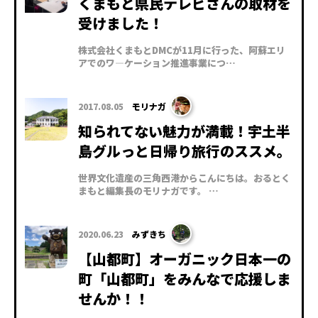
くまもと県民テレビさんの取材を
受けました！
株式会社くまもとDMCが11月に行った、阿蘇エリ
アでのワ―ケーション推進事業につ…
2017.08.05
モリナガ
知られてない魅力が満載！宇土半
島グルっと日帰り旅行のススメ。
世界文化遺産の三角西港からこんにちは。おるとく
まもと編集長のモリナガです。 …
2020.06.23
みずきち
【山都町】オーガニック日本一の
町「山都町」をみんなで応援しま
せんか！！