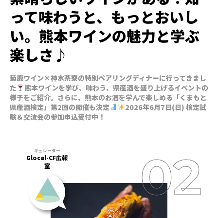
って味わうと、もっとおいし
い。熊本ワインの魅力と学ぶ
楽しさ♪
菊鹿ワイン×神水茶寮の特別ペアリングディナーに行ってきまし
た
熊本ワインを学び、味わう、県産酒を盛り上げるイベントの
様子をご紹介。さらに、熊本のお酒を学んで楽しめる「くまもと
県産酒検定」第2回の開催も決定
2026年6月7日(日) 検定試
験＆交流会の参加申込受付中！
Glocal-CF広報
室