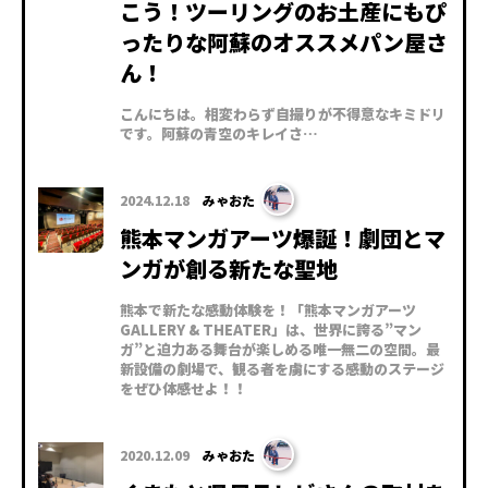
こう！ツーリングのお土産にもぴ
ったりな阿蘇のオススメパン屋さ
ん！
こんにちは。相変わらず自撮りが不得意なキミドリ
です。阿蘇の青空のキレイさ…
2024.12.18
みゃおた
熊本マンガアーツ爆誕！劇団とマ
ンガが創る新たな聖地
熊本で新たな感動体験を！「熊本マンガアーツ
GALLERY & THEATER」は、世界に誇る”マン
ガ”と迫力ある舞台が楽しめる唯一無二の空間。最
新設備の劇場で、観る者を虜にする感動のステージ
をぜひ体感せよ！！
2020.12.09
みゃおた