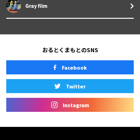
Gray film
おるとくまもとのSNS
Facebook
Twitter
Instagram