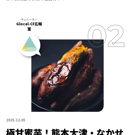
Glocal-CF広報
室
2025.12.05
極甘蜜芋！熊本大津・なかせ