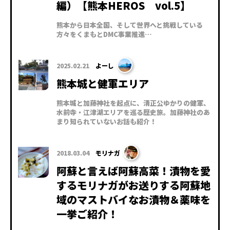
編）【熊本HEROS vol.5】
熊本から日本全国、そして世界へと挑戦している
方々をくまもとDMC事業推進…
2025.02.21
よーし
熊本城と健軍エリア
熊本城と加藤神社を起点に、清正公ゆかりの健軍、
水前寺・江津湖エリアを巡る歴史旅。加藤神社のあ
まり知られていないお話も紹介！
2018.03.04
モリナガ
阿蘇と言えば阿蘇高菜！漬物を愛
するモリナガがお送りする阿蘇地
域のマストバイなお漬物＆薬味を
一挙ご紹介！