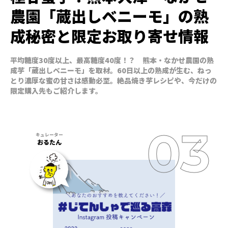
農園「蔵出しベニーモ」の熟
成秘密と限定お取り寄せ情報
平均糖度30度以上、最高糖度40度！？ 熊本・なかせ農園の熟
成芋「蔵出しベニーモ」を取材。60日以上の熟成が生む、ねっ
とり濃厚な蜜の甘さは感動必至。絶品焼き芋レシピや、今だけの
限定購入先もご紹介します。
おるたん