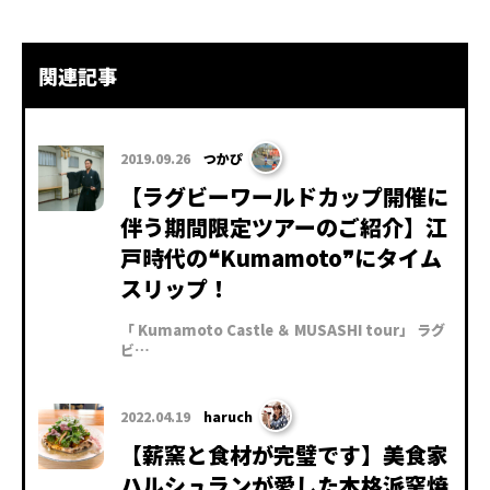
関連記事
2019.09.26
つかぴ
【ラグビーワールドカップ開催に
伴う期間限定ツアーのご紹介】江
戸時代の❝Kumamoto❞にタイム
スリップ！
「 Kumamoto Castle ＆ MUSASHI tour」 ラグ
ビ…
2022.04.19
haruch
【薪窯と食材が完璧です】美食家
ハルシュランが愛した本格派窯焼