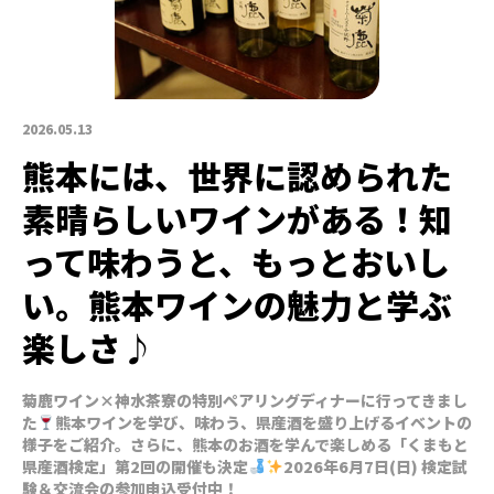
2026.05.13
熊本には、世界に認められた
素晴らしいワインがある！知
って味わうと、もっとおいし
い。熊本ワインの魅力と学ぶ
楽しさ♪
菊鹿ワイン×神水茶寮の特別ペアリングディナーに行ってきまし
た
熊本ワインを学び、味わう、県産酒を盛り上げるイベントの
様子をご紹介。さらに、熊本のお酒を学んで楽しめる「くまもと
県産酒検定」第2回の開催も決定
2026年6月7日(日) 検定試
験＆交流会の参加申込受付中！