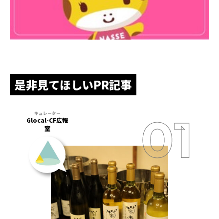
是非見てほしいPR記事
Glocal-CF広報
室