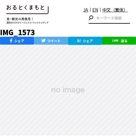
JA
EN
中文（繁体）
IMG_1573
シェア
ツイート
シェア
送る