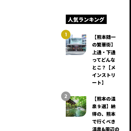
人気ランキング
【熊本随一
の繁華街】
上通・下通
ってどんな
とこ？【メ
インストリ
ート】
【熊本の温
泉９選】納
得の、熊本
で行くべき
温泉&周辺の