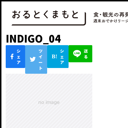
INDIGO_04
シ
ツ
シ
送
ェ
イ
ェ
る
ア
ー
ア
ト