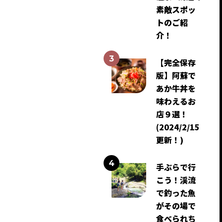
素敵スポッ
トのご紹
介！
【完全保存
版】阿蘇で
あか牛丼を
味わえるお
店９選！
(2024/2/15
更新！)
手ぶらで行
こう！渓流
で釣った魚
がその場で
食べられち