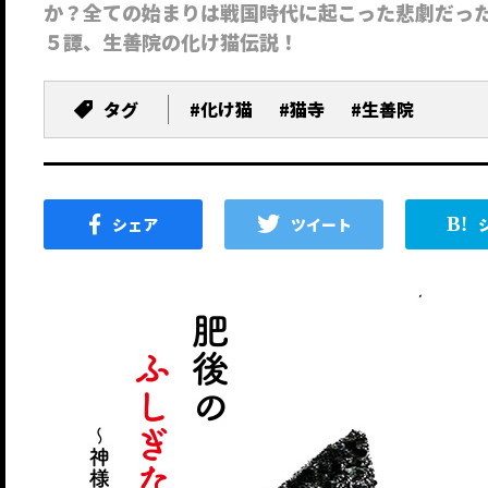
か？全ての始まりは戦国時代に起こった悲劇だっ
５譚、生善院の化け猫伝説！
タグ
#化け猫
#猫寺
#生善院
シェア
ツイート