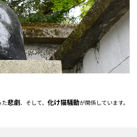
悲劇
化け猫騒動
った
、そして、
が関係しています。