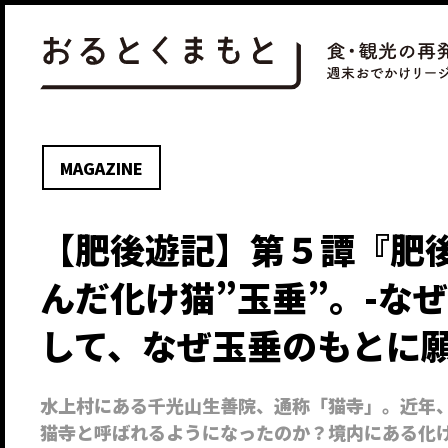
MAGAZINE
【肥後遊記】第５譚『肥
んだ化け猫”玉垂”。-な
して、なぜ玉垂のもとに願
水上村にある千光山生善院、通称「猫寺」。近年
猫寺と呼ばれるようになったのか？境内にある化け