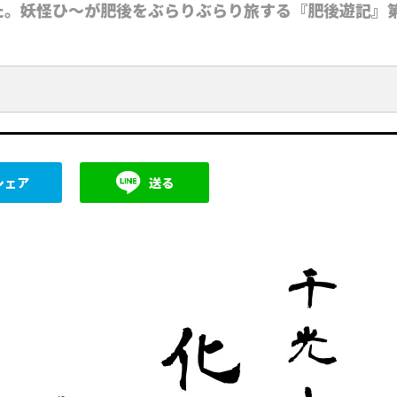
た。妖怪ひ〜が肥後をぶらりぶらり旅する『肥後遊記』
シェア
送る