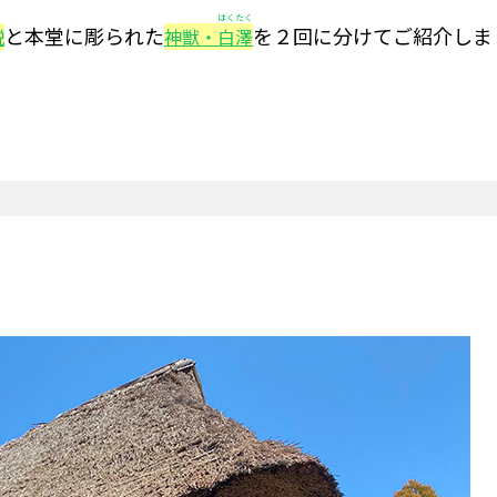
はくたく
と本堂に彫られた
を２回に分けてご紹介しま
説
神獣・
白澤