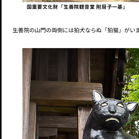
生善院の山門の両側には狛犬ならぬ「狛猫」がい