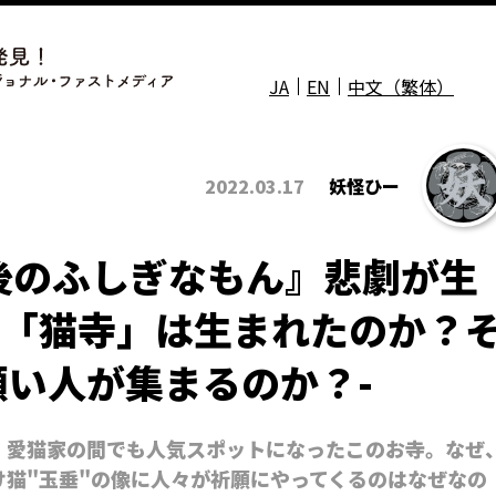
JA
EN
中文（繁体）
2022.03.17
妖怪ひー
後のふしぎなもん』悲劇が生
ぜ「猫寺」は生まれたのか？
い人が集まるのか？-
、愛猫家の間でも人気スポットになったこのお寺。なぜ
猫"玉垂"の像に人々が祈願にやってくるのはなぜなの