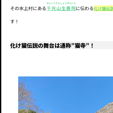
せんこうざんしょうぜんいん
その水上村にある
千光山生善院
に伝わる
化け猫伝
す！
化け猫伝説の舞台は通称”猫寺”！