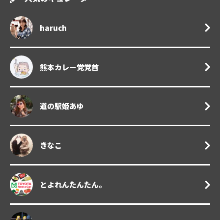
haruch
熊本カレー党党首
道の駅姫あゆ
きなこ
とよれんたんたん。