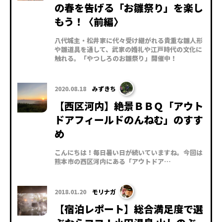
の春を告げる「お雛祭り」を楽し
もう！〈前編〉
八代城主・松井家に代々受け継がれる貴重な雛人形
や雛道具を通して、武家の婚礼や江戸時代の文化に
触れる。「やつしろのお雛祭り」開催中！
2020.08.18
みずきち
【西区河内】絶景ＢＢＱ「アウト
ドアフィールドのんねむ」のすす
め
こんにちは！毎日暑い日が続いていますね。今回は
熊本市の西区河内にある「アウトドア…
2018.01.20
モリナガ
【宿泊レポート】総合満足度で選