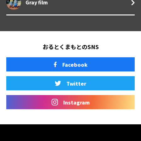
Gray film
おるとくまもとのSNS
Facebook
Twitter
Instagram