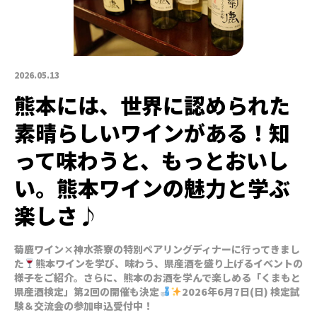
2026.05.13
熊本には、世界に認められた
素晴らしいワインがある！知
って味わうと、もっとおいし
い。熊本ワインの魅力と学ぶ
楽しさ♪
菊鹿ワイン×神水茶寮の特別ペアリングディナーに行ってきまし
た
熊本ワインを学び、味わう、県産酒を盛り上げるイベントの
様子をご紹介。さらに、熊本のお酒を学んで楽しめる「くまもと
県産酒検定」第2回の開催も決定
2026年6月7日(日) 検定試
験＆交流会の参加申込受付中！