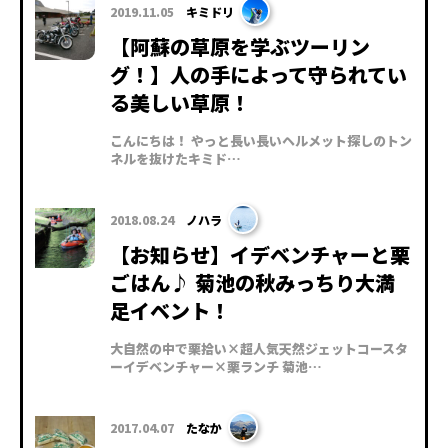
2019.11.05
キミドリ
【阿蘇の草原を学ぶツーリン
グ！】人の手によって守られてい
る美しい草原！
こんにちは！ やっと長い長いヘルメット探しのトン
ネルを抜けたキミド…
2018.08.24
ノハラ
【お知らせ】イデベンチャーと栗
ごはん♪ 菊池の秋みっちり大満
足イベント！
大自然の中で栗拾い×超人気天然ジェットコースタ
ーイデベンチャー×栗ランチ 菊池…
2017.04.07
たなか