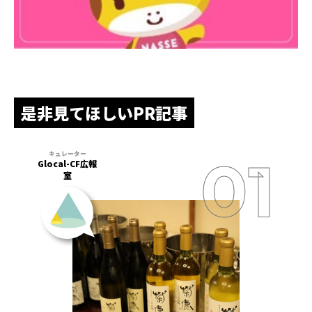
是非見てほしいPR記事
Glocal-CF広報
室