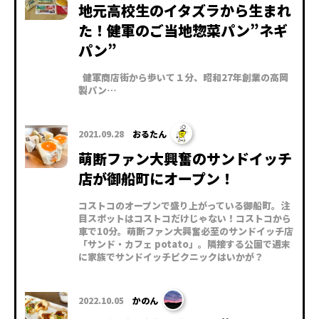
地元高校生のイタズラから生まれ
た！健軍のご当地惣菜パン”ネギ
パン”
健軍商店街から歩いて１分、昭和27年創業の高岡
製パン…
2021.09.28
おるたん
萌断ファン大興奮のサンドイッチ
店が御船町にオープン！
コストコのオープンで盛り上がっている御船町。注
目スポットはコストコだけじゃない！コストコから
車で10分。萌断ファン大興奮必至のサンドイッチ店
「サンド・カフェ potato」。隣接する公園で週末
に家族でサンドイッチピクニックはいかが？
2022.10.05
かのん