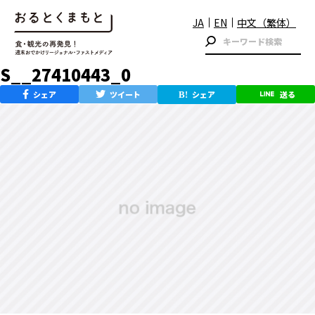
JA
EN
中文（繁体）
S__27410443_0
シェア
ツイート
シェア
送る