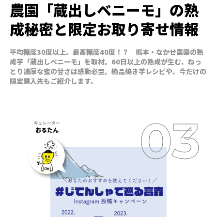
農園「蔵出しベニーモ」の熟
成秘密と限定お取り寄せ情報
平均糖度30度以上、最高糖度40度！？ 熊本・なかせ農園の熟
成芋「蔵出しベニーモ」を取材。60日以上の熟成が生む、ねっ
とり濃厚な蜜の甘さは感動必至。絶品焼き芋レシピや、今だけの
限定購入先もご紹介します。
おるたん