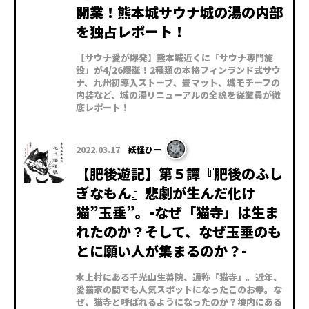
開業！熊本城サウナ城の湯の内部
を独占レポート！
【サウナ愛が爆発】熊本城近くに「サウナ専門施
設」が4/26爆誕！2種類の本格フィンランド式サウ
ナ、九州初導入ストーブ、畳マット、城モチーフの
内装など、城の湯リニューアルの全貌を従業員が徹
底レポート！
2022.03.17
妖怪ひー
【肥後遊記】第５譚『肥後のふし
ぎなもん』悲劇が生んだ化け
猫”玉垂”。-なぜ「猫寺」は生ま
れたのか？そして、なぜ玉垂のも
とに願い人が集まるのか？-
水上村にある千光山生善院、通称「猫寺」。近年、
愛猫家の間でも人気スポットになったこのお寺。な
ぜ、猫寺と呼ばれるようになったのか？境内にある