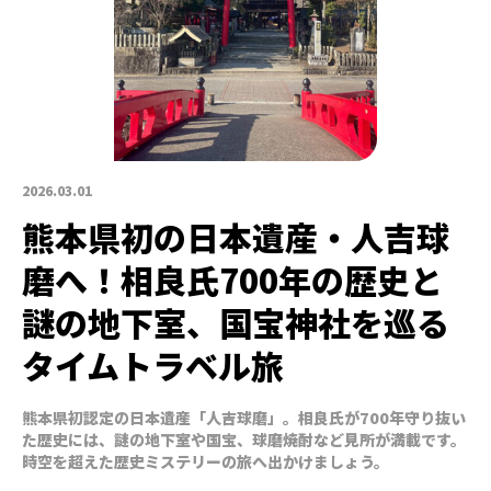
2026.03.01
熊本県初の日本遺産・人吉球
磨へ！相良氏700年の歴史と
謎の地下室、国宝神社を巡る
タイムトラベル旅
熊本県初認定の日本遺産「人吉球磨」。相良氏が700年守り抜い
た歴史には、謎の地下室や国宝、球磨焼酎など見所が満載です。
時空を超えた歴史ミステリーの旅へ出かけましょう。