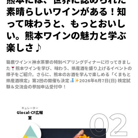
素晴らしいワインがある！知
って味わうと、もっとおいし
い。熊本ワインの魅力と学ぶ
楽しさ♪
菊鹿ワイン×神水茶寮の特別ペアリングディナーに行ってきまし
た
熊本ワインを学び、味わう、県産酒を盛り上げるイベントの
様子をご紹介。さらに、熊本のお酒を学んで楽しめる「くまもと
県産酒検定」第2回の開催も決定
2026年6月7日(日) 検定試
験＆交流会の参加申込受付中！
Glocal-CF広報
室