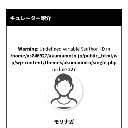
キュレーター紹介
Warning
: Undefined variable $author_ID in
/home/xs846927/akumamoto.jp/public_html/w
p/wp-content/themes/akumamoto/single.php
on line
227
モリナガ