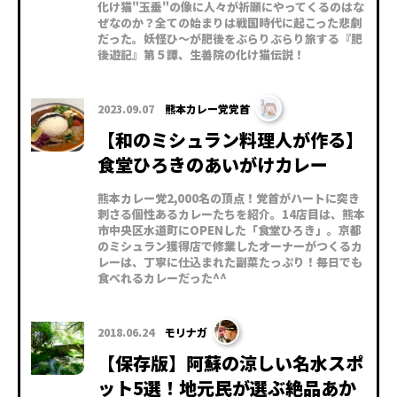
化け猫"玉垂"の像に人々が祈願にやってくるのはな
ぜなのか？全ての始まりは戦国時代に起こった悲劇
だった。妖怪ひ〜が肥後をぶらりぶらり旅する『肥
後遊記』第５譚、生善院の化け猫伝説！
2023.09.07
熊本カレー党党首
【和のミシュラン料理人が作る】
食堂ひろきのあいがけカレー
熊本カレー党2,000名の頂点！党首がハートに突き
刺さる個性あるカレーたちを紹介。14店目は、熊本
市中央区水道町にOPENした「食堂ひろき」。京都
のミシュラン獲得店で修業したオーナーがつくるカ
レーは、丁寧に仕込まれた副菜たっぷり！毎日でも
食べれるカレーだった^^
2018.06.24
モリナガ
【保存版】阿蘇の涼しい名水スポ
ット5選！地元民が選ぶ絶品あか