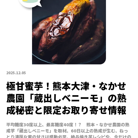
2025.12.05
極甘蜜芋！熊本大津・なかせ
農園「蔵出しベニーモ」の熟
成秘密と限定お取り寄せ情報
平均糖度30度以上、最高糖度40度！？ 熊本・なかせ農園の熟
成芋「蔵出しベニーモ」を取材。60日以上の熟成が生む、ねっ
とり濃厚な蜜の甘さは感動必至。絶品焼き芋レシピや、今だけの