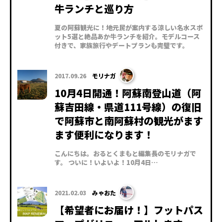
牛ランチと巡り方
夏の阿蘇観光に！地元民が案内する涼しい名水スポ
ット5選と絶品あか牛ランチを紹介。モデルコース
付きで、家族旅行やデートプランも完璧です。
2017.09.26
モリナガ
10月4日開通！阿蘇南登山道（阿
蘇吉田線・県道111号線）の復旧
で阿蘇市と南阿蘇村の観光がます
ます便利になります！
こんにちは。おるとくまもと編集長のモリナガで
す。 ついに！いよいよ！10月4日…
2021.02.03
みゃおた
【希望者にお届け！】フットパス