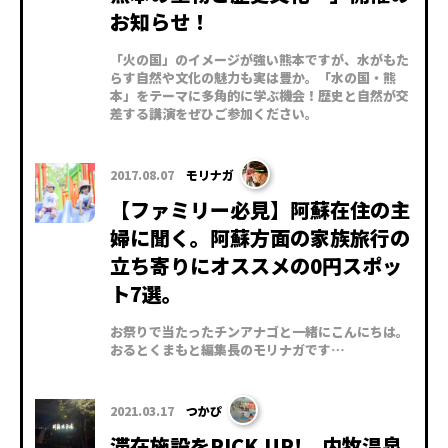
お知らせ！
「火の国」のイメージが強い熊本ですが、水がもた
らす自然や文化の魅力も実は豊か。「水の国・熊
本」をテーマに多角的に学ぶ機会！歴史と自然が交
差する講演をぜひご参加ください。
2017.08.07
モリナガ
【ファミリー必見】阿蘇在住の主
婦に聞く。阿蘇方面の家族旅行の
立ち寄りにオススメの0円スポッ
ト7選。
お祭りで当たったチンアナゴと一緒にこんにちは。
おるとくまもと編集長のモリナガです…
2021.03.17
つかぴ
滞在施設をPICK UP! 内牧温泉