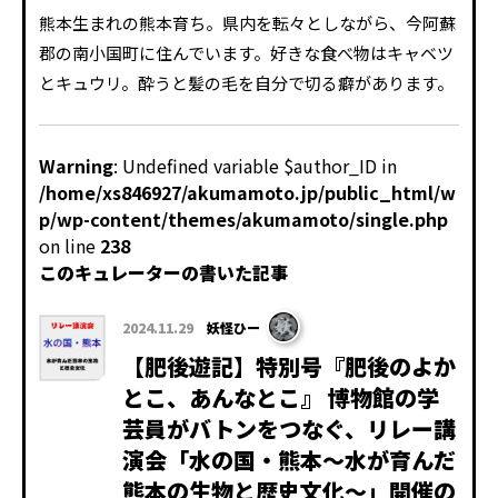
熊本生まれの熊本育ち。県内を転々としながら、今阿蘇
郡の南小国町に住んでいます。好きな食べ物はキャベツ
とキュウリ。酔うと髪の毛を自分で切る癖があります。
Warning
: Undefined variable $author_ID in
/home/xs846927/akumamoto.jp/public_html/w
p/wp-content/themes/akumamoto/single.php
on line
238
このキュレーターの書いた記事
2024.11.29
妖怪ひー
【肥後遊記】特別号『肥後のよか
とこ、あんなとこ』 博物館の学
芸員がバトンをつなぐ、リレー講
演会「水の国・熊本～水が育んだ
熊本の生物と歴史文化～」開催の