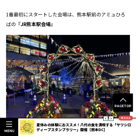
1番最初にスタートした会場は、熊本駅前のアミュひろ
ばの
『JR熊本駅会場』
PAGETOP
オススメ
楽しむ熊本
夏休みの体験におススメ！八代の食を満喫する「ヤツシロ
ディープスタンプラリー」開催【熊本DC】
MENU