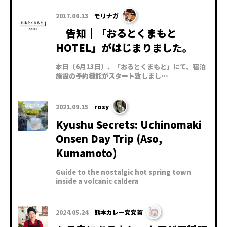
2017.06.13
モリナガ
｜告知｜「おるとくまもと
HOTEL」がはじまりました。
本日（6月13日）、「おるとくまもと」にて、宿泊
施設の予約機能がスタート致しまし…
2021.09.15
rosy
Kyushu Secrets: Uchinomaki
Onsen Day Trip (Aso,
Kumamoto)
Guide to the nostalgic hot spring town
inside a volcanic caldera
2024.05.24
熊本カレー党党首