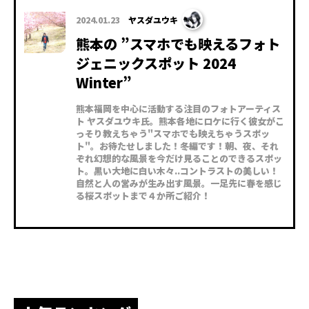
2024.01.23
ヤスダユウキ
熊本の ”スマホでも映えるフォト
ジェニックスポット 2024
Winter”
熊本福岡を中心に活動する注目のフォトアーティス
ト ヤスダユウキ氏。熊本各地にロケに行く彼女がこ
っそり教えちゃう"スマホでも映えちゃうスポッ
ト"。お待たせしました！冬編です！朝、夜、それ
ぞれ幻想的な風景を今だけ見ることのできるスポッ
ト。黒い大地に白い木々..コントラストの美しい！
自然と人の営みが生み出す風景。一足先に春を感じ
る桜スポットまで４か所ご紹介！