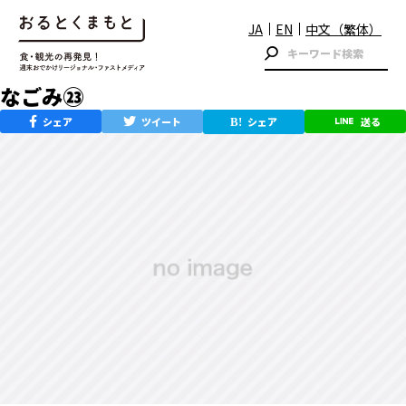
JA
EN
中文（繁体）
なごみ㉓
シェア
ツイート
シェア
送る