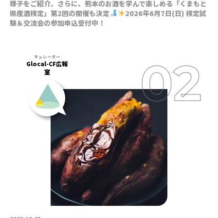
様子をご紹介。さらに、熊本のお酒を学んで楽しめる「くまもと
県産酒検定」第2回の開催も決定
2026年6月7日(日) 検定試
験＆交流会の参加申込受付中！
Glocal-CF広報
室