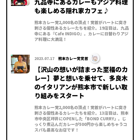
九品寺にあるカレーもアジア料理
も楽しめる隠れ家カフェ♪
熊本カレー党2,000名の頂点！党首がハートに突き
刺さる個性あるカレーたちを紹介。19店目は、九品
寺にある『Cafe INDIGO』。カレーに日替わりアジ
ア料理に大満足！
2023.07.17
熊本カレー党党首
【沢山の想いが詰まった至福のカ
レー】夢と想いを乗せて、多良木
のイタリアンが熊本市で新しい取
り組みをスタート
熊本カレー党2,000名の頂点！党首がハートに突き
刺さる個性あるカレーたちを紹介。13店目は、熊本
市中央区坪井にOPENした「BOND CURRY」。じ
っくり煮込んだカレーが500円から楽しめちゃうコ
スパも最高なお店です！