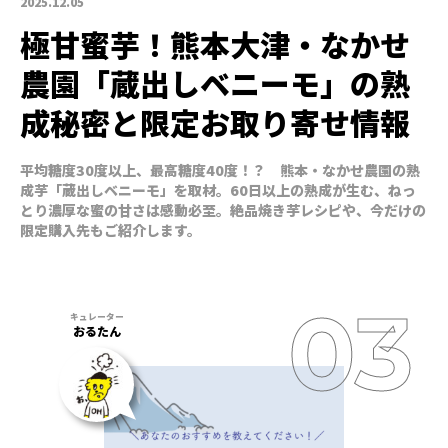
2025.12.05
極甘蜜芋！熊本大津・なかせ
農園「蔵出しベニーモ」の熟
成秘密と限定お取り寄せ情報
平均糖度30度以上、最高糖度40度！？ 熊本・なかせ農園の熟
成芋「蔵出しベニーモ」を取材。60日以上の熟成が生む、ねっ
とり濃厚な蜜の甘さは感動必至。絶品焼き芋レシピや、今だけの
限定購入先もご紹介します。
おるたん