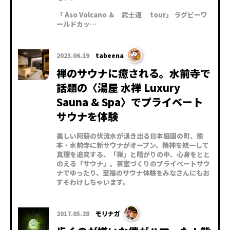
「 Aso Volcano ＆ 武士道 tour」 ラグビーワ
ールドカッ…
2023.06.19
tabeena
禅のサウナに癒される。水前寺で
話題の〈湯屋 水禅 Luxury
Sauna & Spa〉でプライベート
サウナを体験
美しい阿蘇の伏流水が湧き出る日本庭園の町、熊
本・水前寺に新サウナがオープン。精神を統一して
真理を追究する、「禅」と暗がりの中、心身をとと
のえる「サウナ」。茶室づくりのプライベートサウ
ナでゆったり、至福のサウナ体験をみなさんにもお
すそわけしちゃいます。
2017.05.28
モリナガ