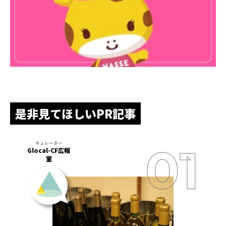
是非見てほしいPR記事
Glocal-CF広報
室