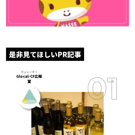
是非見てほしいPR記事
Glocal-CF広報
室