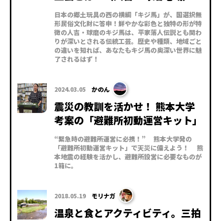
日本の郷土玩具の西の横綱「キジ馬」が、国選択無
形民俗文化財に答申！鮮やかな彩色と独特の形が特
徴の人吉・球磨のキジ馬は、平家落人伝説とも関わ
りが深いとされる伝統工芸。歴史や種類、地域ごと
の違いを知れば、あなたもキジ馬の奥深い世界に魅
了されるはず！
2024.03.05
かのん
震災の教訓を活かせ！ 熊本大学
考案の「避難所初動運営キット」
“緊急時の避難所運営に必携！” 熊本大学発の
「避難所初動運営キット」で天災に備えよう！ 熊
本地震の経験を活かし、避難所設営に必要なものが
1箱に。
2018.05.19
モリナガ
温泉と食とアクティビティ。三拍