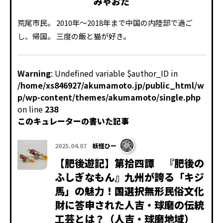
みゃおた
荒尾市民。 2010年～2018年まで中国の内陸部で過ご
し、帰国。 三度の飯と猫が好き。
Warning
: Undefined variable $author_ID in
/home/xs846927/akumamoto.jp/public_html/w
p/wp-content/themes/akumamoto/single.php
on line
238
このキュレーターの書いた記事
2025.04.07
妖怪ひー
【肥後遊記】第拾四譚 『肥後の
ふしぎなもん』九州が誇る「キジ
馬」の魅力！国選択無形民俗文化
財に答申された人吉・球磨の伝統
工芸とは？（人吉・球磨地域）