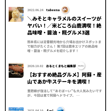
2022.06.24
tabeena
＼みそとキャラメルのスイーツが
ヤバい！／米どころ山鹿満喫！絶
品味噌・醤油・糀グルメ3選
熊本県には定番観光地から穴場お出かけスポットま
で魅力がたくさん！ 第7回は鹿本エリアの絶品味
噌・醤油・糀グルメを紹介します！
2020.10.02
おるとくまもと編集部
【おすすめ絶品グルメ】阿蘇・産
山であか牛ステーキを満喫 !
豊肥線が復活して“あそぼーい”も大人気みたいです
が、今回は車で阿蘇へドライブ。 …
2023.04.10
よーし