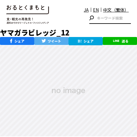
JA
EN
中文（繁体）
ヤマガラビレッジ_12
シェア
ツイート
シェア
送る