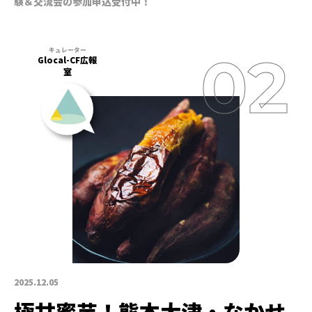
験＆交流会の参加申込受付中！
Glocal-CF広報
室
2025.12.05
極甘蜜芋！熊本大津・なかせ