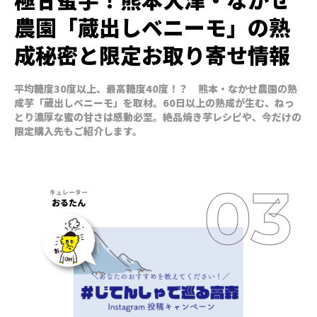
農園「蔵出しベニーモ」の熟
成秘密と限定お取り寄せ情報
平均糖度30度以上、最高糖度40度！？ 熊本・なかせ農園の熟
成芋「蔵出しベニーモ」を取材。60日以上の熟成が生む、ねっ
とり濃厚な蜜の甘さは感動必至。絶品焼き芋レシピや、今だけの
限定購入先もご紹介します。
おるたん