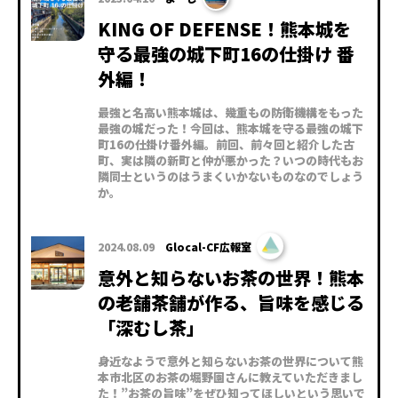
KING OF DEFENSE！熊本城を
守る最強の城下町16の仕掛け 番
外編！
最強と名高い熊本城は、幾重もの防衛機構をもった
最強の城だった！今回は、熊本城を守る最強の城下
町16の仕掛け番外編。前回、前々回と紹介した古
町、実は隣の新町と仲が悪かった？いつの時代もお
隣同士というのはうまくいかないものなのでしょう
か。
2024.08.09
Glocal-CF広報室
意外と知らないお茶の世界！熊本
の老舗茶舗が作る、旨味を感じる
「深むし茶」
身近なようで意外と知らないお茶の世界について熊
本市北区のお茶の堀野園さんに教えていただきまし
た！”お茶の旨味”をぜひ知ってほしいという思いで