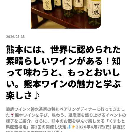
2026.05.13
熊本には、世界に認められた
素晴らしいワインがある！知
って味わうと、もっとおいし
い。熊本ワインの魅力と学ぶ
楽しさ♪
菊鹿ワイン×神水茶寮の特別ペアリングディナーに行ってきまし
た
熊本ワインを学び、味わう、県産酒を盛り上げるイベントの
様子をご紹介。さらに、熊本のお酒を学んで楽しめる「くまもと
県産酒検定」第2回の開催も決定
2026年6月7日(日) 検定試