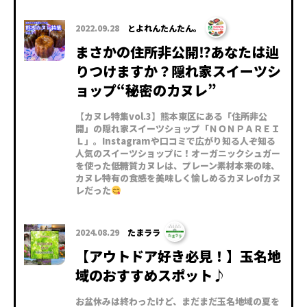
2022.09.28
とよれんたんたん。
まさかの住所非公開⁉あなたは辿
りつけますか？隠れ家スイーツシ
ョップ“秘密のカヌレ”
【カヌレ特集vol.3】熊本東区にある「住所非公
開」の隠れ家スイーツショップ「ＮＯＮＰＡＲＥＩ
Ｌ」。Instagramや口コミで広がり知る人ぞ知る
人気のスイーツショップに！オーガニックシュガー
を使った低糖質カヌレは、プレーン素材本来の味、
カヌレ特有の食感を美味しく愉しめるカヌレofカヌ
レだった
2024.08.29
たまララ
【アウトドア好き必見！】玉名地
域のおすすめスポット♪
お盆休みは終わったけど、まだまだ玉名地域の夏を