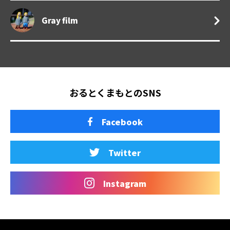
Gray film
おるとくまもとのSNS
Facebook
Twitter
Instagram