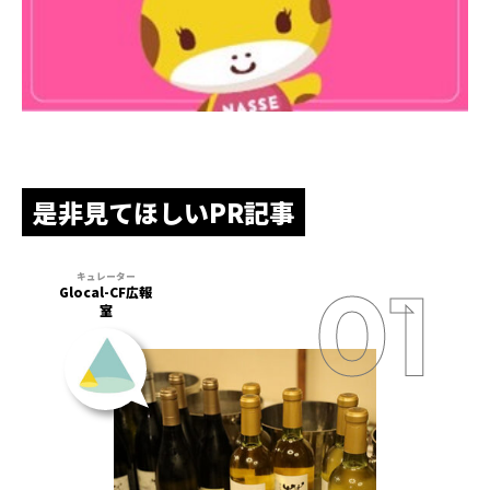
是非見てほしいPR記事
Glocal-CF広報
室