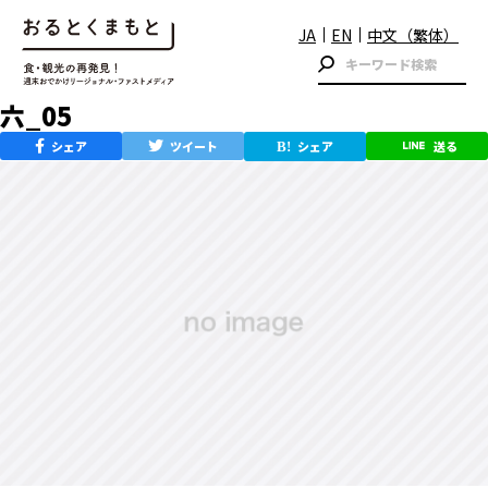
JA
EN
中文（繁体）
六_05
シェア
ツイート
シェア
送る