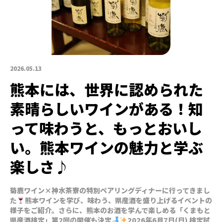
2026.05.13
熊本には、世界に認められた
素晴らしいワインがある！知
って味わうと、もっとおいし
い。熊本ワインの魅力と学ぶ
楽しさ♪
菊鹿ワイン×神水茶寮の特別ペアリングディナーに行ってきまし
た
熊本ワインを学び、味わう、県産酒を盛り上げるイベントの
様子をご紹介。さらに、熊本のお酒を学んで楽しめる「くまもと
県産酒検定」第2回の開催も決定
2026年6月7日(日) 検定試