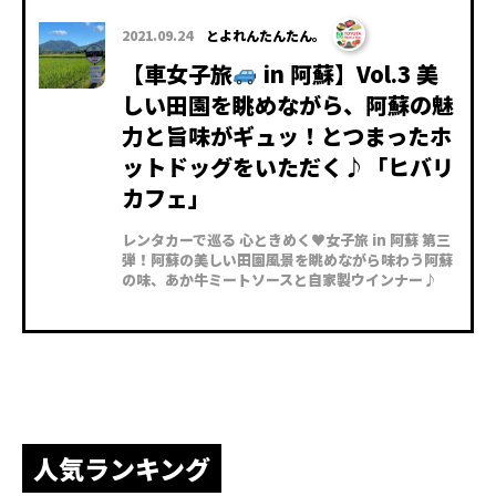
2021.09.24
とよれんたんたん。
【車女子旅
in 阿蘇】Vol.3 美
しい田園を眺めながら、阿蘇の魅
力と旨味がギュッ！とつまったホ
ットドッグをいただく♪「ヒバリ
カフェ」
レンタカーで巡る 心ときめく♥女子旅 in 阿蘇 第三
弾！阿蘇の美しい田園風景を眺めながら味わう阿蘇
の味、あか牛ミートソースと自家製ウインナー♪
人気ランキング