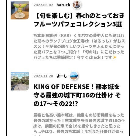
2022.06.02
haruch
【旬を楽しむ】春chのとっておき
フルーツパフェコレクション3選
熊本朝日放送（KAB）くまパワの夢中人にも選ばれ
た熊本のランチブログ女王春ch（はるっち）がおス
スメ！今が旬の瑞々しいフルーツをふんだんに使っ
た夏パフェを３つご紹介！「旬の味」にこだわった
パフェたちは季節限定！今すぐcheck！です
2023.11.28
よーし
KING OF DEFENSE！熊本城を
守る最強の城下町16の仕掛け そ
の17～その22!?
最強と名高い熊本城は、幾重もの防衛機構をもった
最強の城だった！熊本城を守る最強の城下町16の仕
掛け。前回の記事で全16を紹介しきったと思った
ら...やはり、最強の熊本城！まだまだ仕掛けがあっ