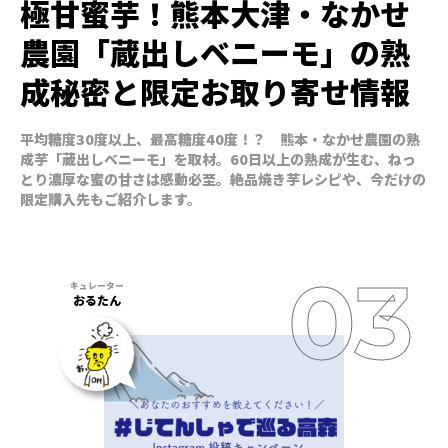
極甘蜜芋！熊本大津・なかせ
農園「蔵出しベニーモ」の熟
成秘密と限定お取り寄せ情報
平均糖度30度以上、最高糖度40度！？ 熊本・なかせ農園の熟
成芋「蔵出しベニーモ」を取材。60日以上の熟成が生む、ねっ
とり濃厚な蜜の甘さは感動必至。絶品焼き芋レシピや、今だけの
限定購入先もご紹介します。
おるたん