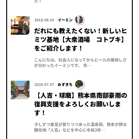
た！
2018.08.30
イーミン
だれにも教えたくない！新しいヒ
ミツ基地【大衆酒場 コトブキ】
をご紹介します！
こんにちは。社会人になってからビールの美味しさ
が分かったイーミンです。 先…
2020.07.07
みずきち
【人吉・球磨】熊本県南部豪雨の
復興支援をよろしくお願いしま
す！
少しずつ客足が戻りつつあった温泉街、熊本が誇る
観光地「人吉」などを中心に令和2年…