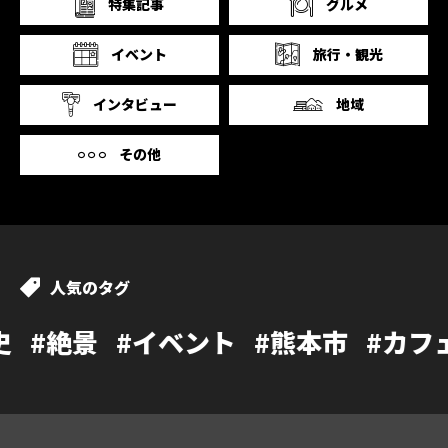
特集記事
グルメ
イベント
旅行・観光
インタビュー
地域
その他
人気のタグ
イベント
#熊本市
#カフェ
#温泉
#