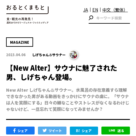
JA
EN
中文（繁体）
MAGAZINE
2023.04.06
しげちゃん♨サウナー
【New Alter】サウナに魅了された
男、しげちゃん登場。
New Alter しげちゃん♨サウナー。水風呂の存在意義すら理解
できなかった男がある動画をきっかけにサウナの虜に。「サウナ
は人を笑顔にする」日々の嫌なことやストレスがなくなるわけじ
ゃないけど、一旦忘れて笑顔になってみませんか？
シェア
ツイート
シェア
送る