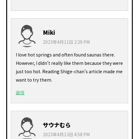
Miki
2023年4月11日 2:29 PM
I love hot springs and often found saunas there.
However, I didn’t really like them because they were
just too hot. Reading Shige-chan’s article made me
want to try them.
返信
サウナむら
2023年4月13日 4:58 PM