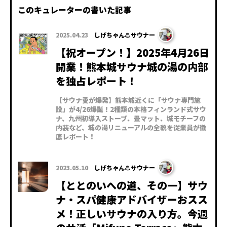
このキュレーターの書いた記事
2025.04.23
しげちゃん♨サウナー
【祝オープン！】2025年4月26日
開業！熊本城サウナ城の湯の内部
を独占レポート！
【サウナ愛が爆発】熊本城近くに「サウナ専門施
設」が4/26爆誕！2種類の本格フィンランド式サウ
ナ、九州初導入ストーブ、畳マット、城モチーフの
内装など、城の湯リニューアルの全貌を従業員が徹
底レポート！
2023.05.10
しげちゃん♨サウナー
【ととのいへの道、その一】サウ
ナ・スパ健康アドバイザーおスス
メ！正しいサウナの入り方。今週