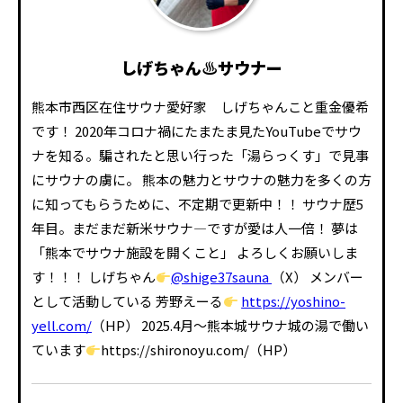
しげちゃん♨サウナー
熊本市西区在住サウナ愛好家 しげちゃんこと重金優希
です！ 2020年コロナ禍にたまたま見たYouTubeでサウ
ナを知る。騙されたと思い行った「湯らっくす」で見事
にサウナの虜に。 熊本の魅力とサウナの魅力を多くの方
に知ってもらうために、不定期で更新中！！ サウナ歴5
年目。まだまだ新米サウナ―ですが愛は人一倍！ 夢は
「熊本でサウナ施設を開くこと」 よろしくお願いしま
す！！！ しげちゃん
@shige37sauna
（X） メンバー
として活動している 芳野えーる
https://yoshino-
yell.com/
（HP） 2025.4月～熊本城サウナ城の湯で働い
ています
https://shironoyu.com/（HP）