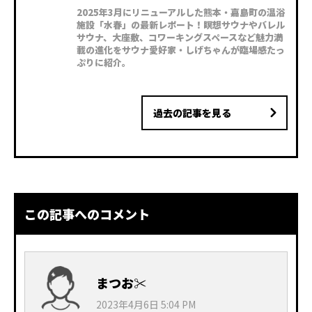
2025年3月にリニューアルした熊本・嘉島町の温浴
施設「水春」の最新レポート！瞑想サウナやバレル
サウナ、大座敷、コワーキングスペースなど魅力満
載の進化をサウナ愛好家・しげちゃんが臨場感たっ
ぷりに紹介。
過去の記事を見る
この記事へのコメント
まつお✂︎
2023年4月6日 5:04 PM