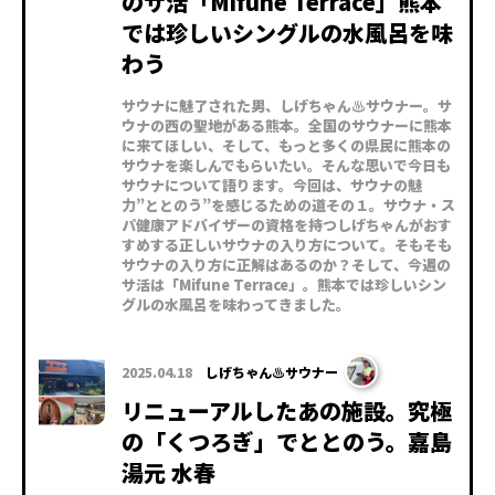
のサ活「Mifune Terrace」熊本
では珍しいシングルの水風呂を味
わう
サウナに魅了された男、しげちゃん♨サウナー。サ
ウナの西の聖地がある熊本。全国のサウナーに熊本
に来てほしい、そして、もっと多くの県民に熊本の
サウナを楽しんでもらいたい。そんな思いで今日も
サウナについて語ります。今回は、サウナの魅
力”ととのう”を感じるための道その１。サウナ・ス
パ健康アドバイザーの資格を持つしげちゃんがおす
すめする正しいサウナの入り方について。そもそも
サウナの入り方に正解はあるのか？そして、今週の
サ活は「Mifune Terrace」。熊本では珍しいシン
グルの水風呂を味わってきました。
2025.04.18
しげちゃん♨サウナー
リニューアルしたあの施設。究極
の「くつろぎ」でととのう。嘉島
湯元 水春