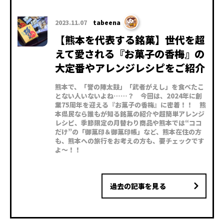
2023.11.07
tabeena
【熊本を代表する銘菓】世代を超
えて愛される『お菓子の香梅』の
大定番やアレンジレシピをご紹介
熊本で、「誉の陣太鼓」「武者がえし」を食べたこ
とない人いないよね……？ 今回は、2024年に創
業75周年を迎える『お菓子の香梅』に密着！！ 熊
本県民なら誰もが知る銘菓の紹介や超簡単アレンジ
レシピ、季節限定の月替わり商品や熊本では“ココ
だけ”の「御菓印＆御菓印帳」など、熊本在住の方
も、熊本への旅行をお考えの方も、要チェックです
よ〜！！
過去の記事を見る