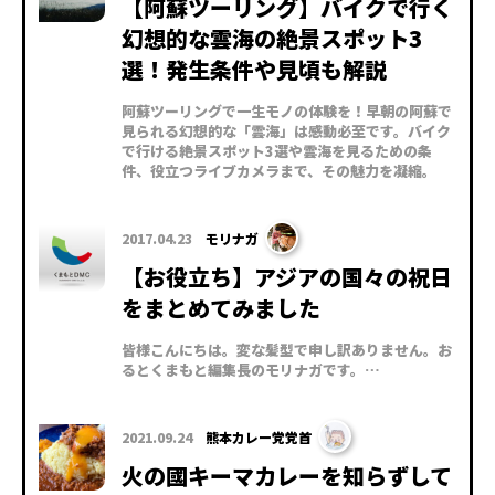
【阿蘇ツーリング】バイクで行く
幻想的な雲海の絶景スポット3
選！発生条件や見頃も解説
阿蘇ツーリングで一生モノの体験を！早朝の阿蘇で
見られる幻想的な「雲海」は感動必至です。バイク
で行ける絶景スポット3選や雲海を見るための条
件、役立つライブカメラまで、その魅力を凝縮。
2017.04.23
モリナガ
【お役立ち】アジアの国々の祝日
をまとめてみました
皆様こんにちは。変な髪型で申し訳ありません。お
るとくまもと編集長のモリナガです。…
2021.09.24
熊本カレー党党首
火の國キーマカレーを知らずして