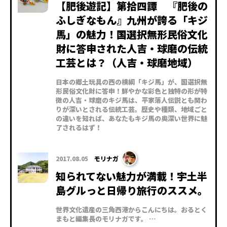
【肥後遊記】第拾四譚 『肥後の
ふしぎなもん』九州が誇る「キジ
馬」の魅力！国選択無形民俗文化
財に答申された人吉・球磨の伝統
工芸とは？（人吉・球磨地域）
日本の郷土玩具の西の横綱「キジ馬」が、国選択無
形民俗文化財に答申！鮮やかな彩色と独特の形が特
徴の人吉・球磨のキジ馬は、平家落人伝説とも関わ
りが深いとされる伝統工芸。歴史や種類、地域ごと
の違いを知れば、あなたもキジ馬の奥深い世界に魅
了されるはず！
2017.08.05
モリナガ
知られてない魅力が満載！宇土半
島グルっと日帰り旅行のススメ。
世界文化遺産の三角西港からこんにちは。おるとく
まもと編集長のモリナガです。 …