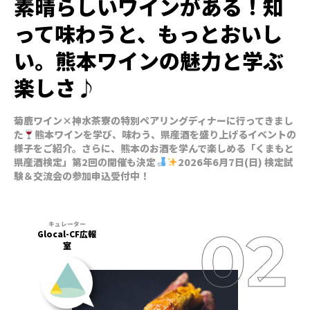
素晴らしいワインがある！知
って味わうと、もっとおいし
い。熊本ワインの魅力と学ぶ
楽しさ♪
菊鹿ワイン×神水茶寮の特別ペアリングディナーに行ってきまし
た
熊本ワインを学び、味わう、県産酒を盛り上げるイベントの
様子をご紹介。さらに、熊本のお酒を学んで楽しめる「くまもと
県産酒検定」第2回の開催も決定
2026年6月7日(日) 検定試
験＆交流会の参加申込受付中！
Glocal-CF広報
室