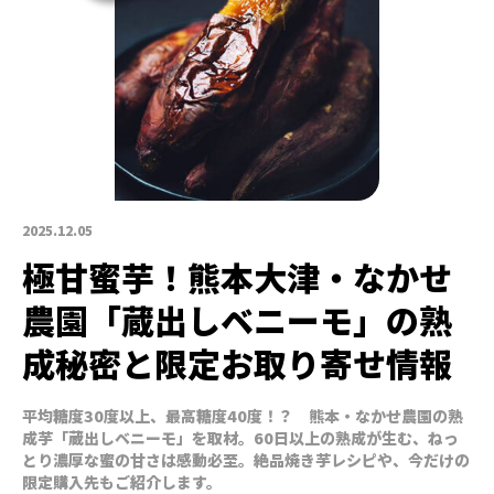
2025.12.05
極甘蜜芋！熊本大津・なかせ
農園「蔵出しベニーモ」の熟
成秘密と限定お取り寄せ情報
平均糖度30度以上、最高糖度40度！？ 熊本・なかせ農園の熟
成芋「蔵出しベニーモ」を取材。60日以上の熟成が生む、ねっ
とり濃厚な蜜の甘さは感動必至。絶品焼き芋レシピや、今だけの
限定購入先もご紹介します。