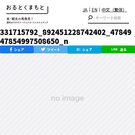
JA
EN
中文（繁体）
331715792_892451228742402_47849
47854997508650_n
シェア
ツイート
シェア
送る