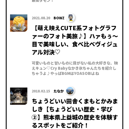
最高ダモン！
2021.08.20
BOWZ
【萌え映えCUTE系フォトグラフ
ァーのフォト美旅♪】ハァもぅ～
目で美味しい、食べ比べヴィジュ
アル対決♡
可愛いものと甘いものに目がない私の大好きな、映
えキュン♡Cry Babyなかき氷ちゃんたちを紹介し
ちゃうよ♪やっぱBGMはYOASOBIよね
2018.02.15
たなか
ちょうどいい田舎くまもとかみま
しき【ちょうどいい歴史・学び
②】熊本県上益城の歴史を体験す
るスポットをご紹介！