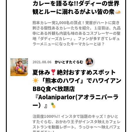
カレーを語るな!!ダディーの世界
観とルーに溺れるがよい皆の衆
熊本カレー党2,000名の頂点！党首がハートに突き
刺さる個性あるカレーたちを紹介。１店目は、九品
寺にある外観も内装も味のあるコスプレーヤーの聖
地「ダディーズカレー」。ファンが多すぎてレギュ
ラーメニューになったキーマカレーとは？
2021.08.06
かいとすたぐらむ
夏休み
絶対おすすめスポット
「熊本のハワイ」でハワイアン
BBQ食べ放題店
『Aolaniparlor(アオラニパーラ
ー）』
注目度1000％!! インスタで話題のキッズ！かいと
すたぐらむ、おかわり王子がインスタ映えカフェレ
ストランを動画レポート。うっひゃ～～映えパフェ