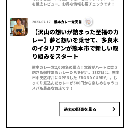
を徹底レビュー。お得な情報も要チェックです！
2023.07.17
熊本カレー党党首
【沢山の想いが詰まった至福のカ
レー】夢と想いを乗せて、多良木
のイタリアンが熊本市で新しい取
り組みをスタート
熊本カレー党2,000名の頂点！党首がハートに突き
刺さる個性あるカレーたちを紹介。13店目は、熊本
市中央区坪井にOPENした「BOND CURRY」。じ
っくり煮込んだカレーが500円から楽しめちゃうコ
スパも最高なお店です！
過去の記事を見る