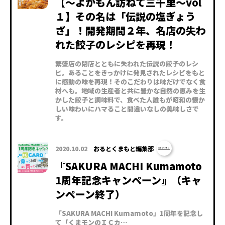
【～よかもん訪ねて三千里～vol
１】その名は「伝説の塩ぎょう
ざ」！開発期間２年、名店の失わ
れた餃子のレシピを再現！
繁盛店の閉店とともに失われた伝説の餃子のレシ
ピ。あることをきっかけに発見されたレシピをもと
に感動の味を再現！そのこだわりは味だけでなく食
材へも。地域の生産者と共に豊かな自然の恵みを生
かした餃子と調味料で、食べた人誰もが昭和の懐か
しい味わいにハマること間違いなしの美味しさで
す。
2020.10.02
おるとくまもと編集部
『SAKURA MACHI Kumamoto
1周年記念キャンペーン』（キャ
ンペーン終了）
「SAKURA MACHI Kumamoto」1周年を記念し
て「くまモンのＩＣカ…