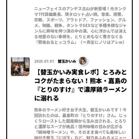
ニューフェイスのアンデス古山が新登場！元タンク
マ7代目編集長、現タロット占い師。音楽、読書、
宗教、スポーツ、アウトドア、ファッション、グル
メ、映画、戦争、タントラSEXなど多種多様なジャ
ンルに興味を持つ漢の中の漢。心に浮かんでは消え
る他愛のない事柄を、とりとめもなく書きなぐる
『肥後おるとッコラム』（＝完全にノリはアレw）
2025.07.07
替玉かいみ
【替玉かいみ実食レポ】とろみと
コクがたまらない！熊本・嘉島の
『とりのすけ』で濃厚鶏ラーメン
に溺れる
熊本のラーメン好き女子大生、替玉かいみです！今
回訪れたのは、嘉島町の『とりのすけ』さん。じっ
くりローストした国産鶏から生み出される、とろり
と濃厚なスープが絶品！信州味噌の甘みが広がる
「鶏味噌ラーメン」や、そのまま食べても美味しい
味付き替玉「にぼ玉」など、魅力あふれるメニュー