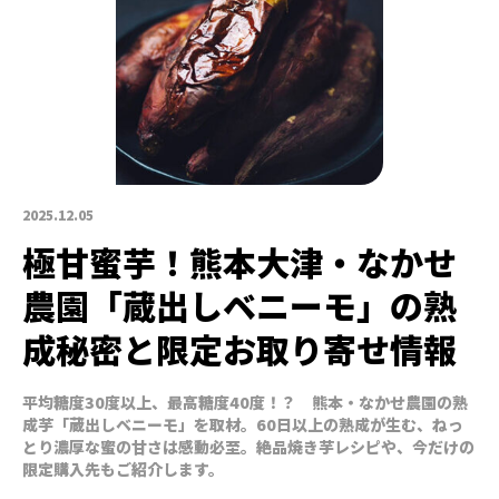
2025.12.05
極甘蜜芋！熊本大津・なかせ
農園「蔵出しベニーモ」の熟
成秘密と限定お取り寄せ情報
平均糖度30度以上、最高糖度40度！？ 熊本・なかせ農園の熟
成芋「蔵出しベニーモ」を取材。60日以上の熟成が生む、ねっ
とり濃厚な蜜の甘さは感動必至。絶品焼き芋レシピや、今だけの
限定購入先もご紹介します。