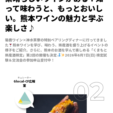
って味わうと、もっとおいし
い。熊本ワインの魅力と学ぶ
楽しさ♪
菊鹿ワイン×神水茶寮の特別ペアリングディナーに行ってきまし
た
熊本ワインを学び、味わう、県産酒を盛り上げるイベントの
様子をご紹介。さらに、熊本のお酒を学んで楽しめる「くまもと
県産酒検定」第2回の開催も決定
2026年6月7日(日) 検定試
験＆交流会の参加申込受付中！
Glocal-CF広報
室