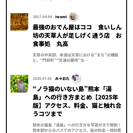
2017.04.04
iwami
最強のおでん屋はココ 食いしん
坊の天草人が足しげく通う店 お
食事処 丸高
天草の中央部、本渡は天草における“まち”の機能
と、“門前町”“交通の要所”な…
2020.07.03
みゃおた
“ノラ猫のいない島”熊本「湯
島」への行き方まとめ【2025年
版】アクセス、料金、猫と触れ合
うコツまで
熊本の猫島「湯島」への行き方を写真付きで解説！
熊本駅からのバスでのアクセス、船の料金・時刻表