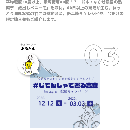
平均糖度30度以上、最高糖度40度！？ 熊本・なかせ農園の熟
成芋「蔵出しベニーモ」を取材。60日以上の熟成が生む、ねっ
とり濃厚な蜜の甘さは感動必至。絶品焼き芋レシピや、今だけの
限定購入先もご紹介します。
おるたん