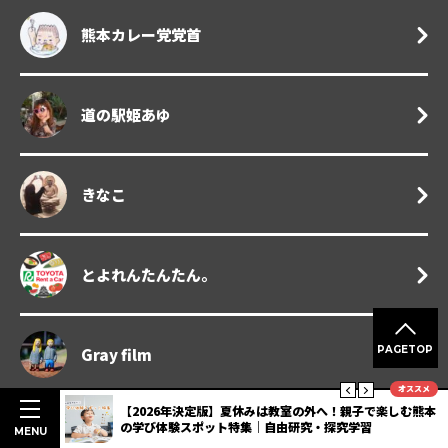
熊本カレー党党首
道の駅姫あゆ
きなこ
とよれんたんたん。
PAGETOP
Gray film
オススメ
楽しむ熊本
夏休みの体験におススメ！八代の食を満喫する「ヤツシロ
ディープスタンプラリー」開催【熊本DC】
MENU