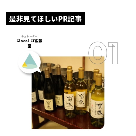
是非見てほしいPR記事
Glocal-CF広報
室