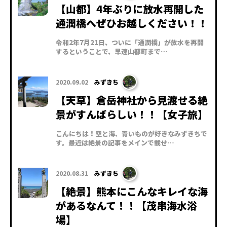
【山都】4年ぶりに放水再開した
通潤橋へぜひお越しください！！
令和2年7月21日、ついに「通潤橋」が放水を再開
するということで、早速山都町まで…
2020.09.02
みずきち
【天草】倉岳神社から見渡せる絶
景がすんばらしい！！【女子旅】
こんにちは！空と海、青いものが好きなみずきちで
す。最近は絶景の記事をメインで載せ…
2020.08.31
みずきち
【絶景】熊本にこんなキレイな海
があるなんて！！【茂串海水浴
場】