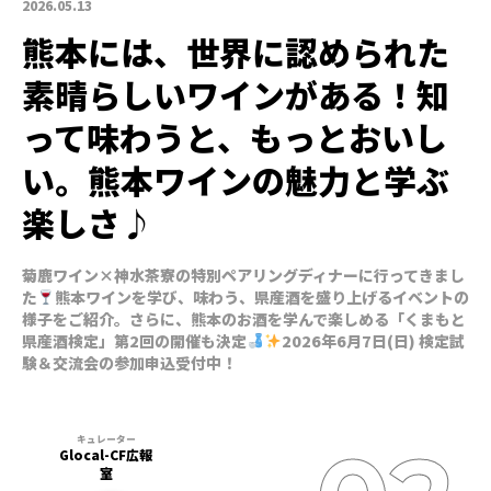
2026.05.13
熊本には、世界に認められた
素晴らしいワインがある！知
って味わうと、もっとおいし
い。熊本ワインの魅力と学ぶ
楽しさ♪
菊鹿ワイン×神水茶寮の特別ペアリングディナーに行ってきまし
た
熊本ワインを学び、味わう、県産酒を盛り上げるイベントの
様子をご紹介。さらに、熊本のお酒を学んで楽しめる「くまもと
県産酒検定」第2回の開催も決定
2026年6月7日(日) 検定試
験＆交流会の参加申込受付中！
Glocal-CF広報
室