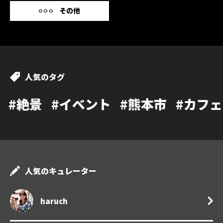
その他
人気のタグ
ト
#熊本市
#カフェ
#温泉
#ランチ
人気のキュレーター
haruch