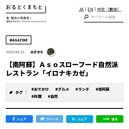
JA
EN
中文（繁体）
MAGAZINE
2020.06.22
みずきち
【南阿蘇】Ａｓｏスローフード自然派
レストラン「イロナキカゼ」
#おでかけ
#グルメ
#ランチ
#南阿蘇
タグ
#料理
#自然
シェア
ツイート
シェア
送る