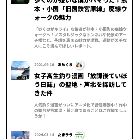
本・小国「旧国鉄宮原線」廃線ウ
ォークの魅力
「歩くのがキライ」な筆者が熊本・小国町の廃線ウ
ォークへ！ノスタルジックなトンネルや絶景のアー
チ橋など、予想を裏切る魅力が満載。運動が苦手な
人にこそ読んでほしいレポート。
2021.09.10
あめくま
女子高生釣り漫画「放課後ていぼ
う日誌」の聖地・芦北を探訪して
きた件
人気釣り漫画がついにアニメ化で話題沸騰中！作中
の舞台が熊本県・芦北町であることはご存知でしょ
うか？
2024.03.14
たまララ