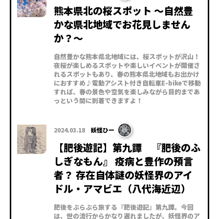
熊本県北の桜スポット ～自然豊
かな県北地域でお花見しません
か？～
自然豊かな熊本県北地域には、桜スポットが沢山！
夜桜が楽しめるスポットや楽しいイベントが開催さ
れるスポットもあり、春の熊本県北地域もお出かけ
におすすめ♪電動アシスト付き自転車E-bikeで移動
すれば、春の景色や空気を楽しみながら目的まであ
っという間に到着できますよ！
2024.03.18
妖怪ひー
【肥後遊記】第九譚 『肥後のふ
しぎなもん』 疫病と豊作の預言
者？ 存在自体謎の妖怪界のアイ
ドル・アマビエ（八代海近辺）
肥後をぶらぶら旅する『肥後遊記』第九譚。今回
は、世の流行からかなり遅れましたが、妖怪界のア