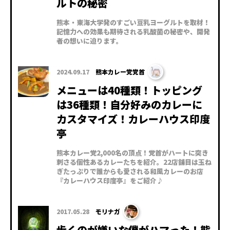
ルトの秘密
熊本・東海大学発のすごい豆乳ヨーグルトを取材！
記憶力への効果も期待される乳酸菌の秘密や、開発
者の想いに迫ります。
2024.09.17
熊本カレー党党首
メニューは40種類！トッピング
は36種類！自分好みのカレーに
カスタマイズ！カレーハウス印度
亭
熊本カレー党2,000名の頂点！党首がハートに突き
刺さる個性あるカレーたちを紹介。22店舗目は玉ね
ぎたっぷりで誰からも愛される和風カレーのお店
『カレーハウス印度亭』をご紹介♪
2017.05.28
モリナガ
歩くのが嫌いな僕がハマった！熊