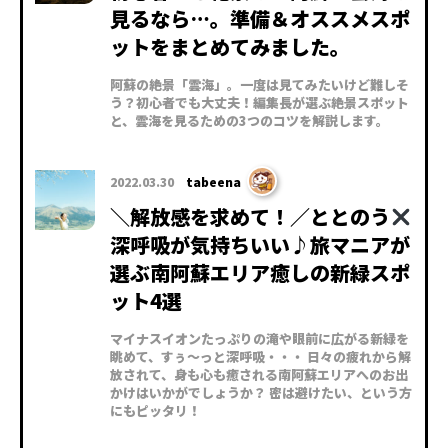
見るなら…。準備＆オススメスポ
ットをまとめてみました。
阿蘇の絶景「雲海」。一度は見てみたいけど難しそ
う？初心者でも大丈夫！編集長が選ぶ絶景スポット
と、雲海を見るための3つのコツを解説します。
2022.03.30
tabeena
＼解放感を求めて！／ととのう
深呼吸が気持ちいい♪旅マニアが
選ぶ南阿蘇エリア癒しの新緑スポ
ット4選
マイナスイオンたっぷりの滝や眼前に広がる新緑を
眺めて、すぅ～っと深呼吸・・・ 日々の疲れから解
放されて、身も心も癒される南阿蘇エリアへのお出
かけはいかがでしょうか？ 密は避けたい、という方
にもピッタリ！