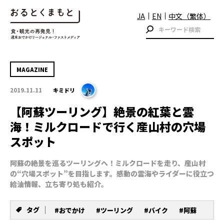
JA
EN
中文（繁体）
MAGAZINE
2019.11.11
キミドリ
【阿蘇ツーリング】絶景の紅葉と雲
海！ミルクロードで行く産山村の穴場
スポット
阿蘇の絶景を巡るツーリングへ！ミルクロードを走り、産山村
の“穴場スポット”を目指します。感動の雲海やライダーに役立つ
給油情報、立ち寄り処も紹介。
タグ
#おでかけ
#ツーリング
#バイク
#阿蘇