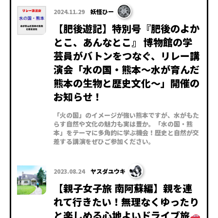
2024.11.29
妖怪ひー
【肥後遊記】特別号『肥後のよか
とこ、あんなとこ』 博物館の学
芸員がバトンをつなぐ、リレー講
演会「水の国・熊本～水が育んだ
熊本の生物と歴史文化～」開催の
お知らせ！
「火の国」のイメージが強い熊本ですが、水がもた
らす自然や文化の魅力も実は豊か。「水の国・熊
本」をテーマに多角的に学ぶ機会！歴史と自然が交
差する講演をぜひご参加ください。
2023.08.24
ヤスダユウキ
【親子女子旅 南阿蘇編】親を連
れて行きたい！無理なくゆったり
と楽しめる心地よいドライブ旅