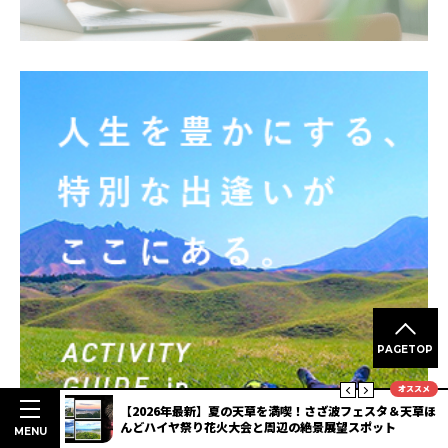
PAGETOP
オススメ
ヤツシロ
【2026年最新】夏の天草を満喫！さざ波フェスタ＆天草ほ
んどハイヤ祭り花火大会と周辺の絶景展望スポット
MENU