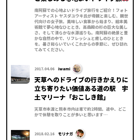
南阿蘇での心地よいドライブ旅行をご紹介！フォト
アーティスト ヤスダユウキ氏が母親と楽しむ、親世
代向けの女子旅。美味しい食事から始まり、絵本美
術館で夢心地なひととき。高森殿の杉の巨大な美し
さ、そして清らかな水源巡りも。南阿蘇の絶景と豊
かな自然の中で、リフレッシュと癒しのひととき
を。暑さ和らいでいくこれからの季節に、ぜひ訪れ
てみてください。
2017.04.06
iwami
天草へのドライブの行きかえりに
立ち寄りたい価値ある道の駅 宇
土マリーナ「おこしき館」
天草市本渡と熊本市内は車で約2時間。途中、どこ
かで休憩を取りことが多いと思います…
2018.02.16
モリナガ