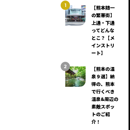
【熊本随一
の繁華街】
上通・下通
ってどんな
とこ？【メ
インストリ
ート】
【熊本の温
泉９選】納
得の、熊本
で行くべき
温泉&周辺の
素敵スポッ
トのご紹
介！