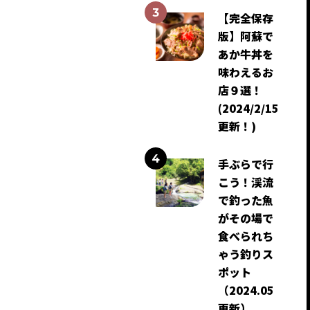
【完全保存
版】阿蘇で
あか牛丼を
味わえるお
店９選！
(2024/2/15
更新！)
手ぶらで行
こう！渓流
で釣った魚
がその場で
食べられち
ゃう釣りス
ポット
（2024.05
更新）