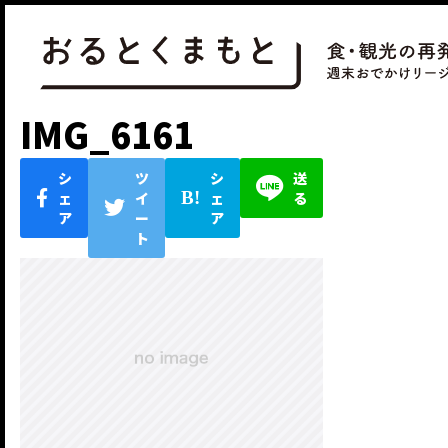
IMG_6161
シ
ツ
シ
送
ェ
イ
ェ
る
ア
ー
ア
ト