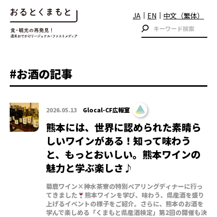
JA
EN
中文（繁体）
#お酒の記事
2026.05.13
Glocal-CF広報室
熊本には、世界に認められた素晴ら
しいワインがある！知って味わう
と、もっとおいしい。熊本ワインの
魅力と学ぶ楽しさ♪
菊鹿ワイン×神水茶寮の特別ペアリングディナーに行っ
てきました
熊本ワインを学び、味わう、県産酒を盛り
上げるイベントの様子をご紹介。さらに、熊本のお酒を
学んで楽しめる「くまもと県産酒検定」第2回の開催も決