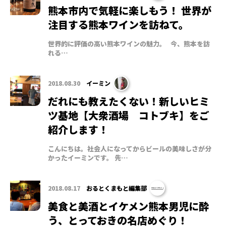
熊本市内で気軽に楽しもう！ 世界が
注目する熊本ワインを訪ねて。
世界的に評価の高い熊本ワインの魅力。 今、熊本を訪
れる…
2018.08.30
イーミン
だれにも教えたくない！新しいヒミ
ツ基地【大衆酒場 コトブキ】をご
紹介します！
こんにちは。社会人になってからビールの美味しさが分
かったイーミンです。 先…
2018.08.17
おるとくまもと編集部
美食と美酒とイケメン熊本男児に酔
う、とっておきの名店めぐり！