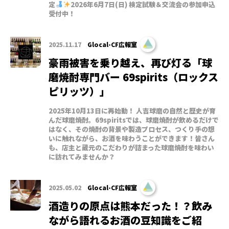
定
2026年6月7日(日) 検定試験＆交流会の参加申込
受付中！
2025.11.17
Glocal-CF広報室
豪雨被害を乗り越え、再び灯る「球
磨焼酎専門バー 69spirits（ロックス
ピリッツ）」
2025年10月13日に再始動！ 人吉球磨の自然と歴史が育
んだ球磨焼酎。69spiritsでは、球磨焼酎が飲めるだけで
はなく、その焼酎の背景や製造プロセス、つくり手の想
いに触れながら、お酒を味わうことができます！皆さん
も、店主と蔵元のこだわりが詰まった球磨焼酎を味わい
に訪れてみませんか？
2025.05.02
Glocal-CF広報室
酒造りの原点は熊本だった！？飲み
ながら語れるお酒の豆知識をご紹