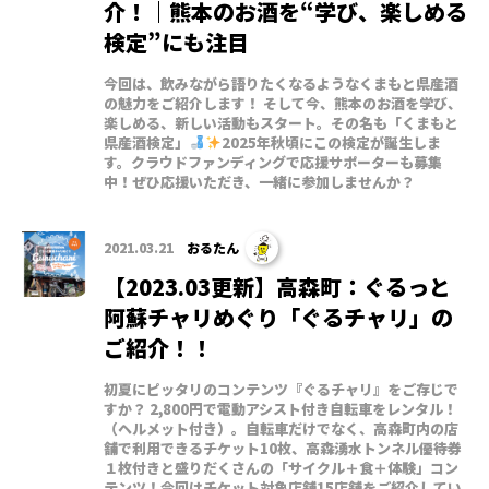
介！｜熊本のお酒を“学び、楽しめる
検定”にも注目
今回は、飲みながら語りたくなるようなくまもと県産酒
の魅力をご紹介します！ そして今、熊本のお酒を学び、
楽しめる、新しい活動もスタート。その名も「くまもと
県産酒検定」
2025年秋頃にこの検定が誕生しま
す。クラウドファンディングで応援サポーターも募集
中！ぜひ応援いただき、一緒に参加しませんか？
2021.03.21
おるたん
【2023.03更新】高森町：ぐるっと
阿蘇チャリめぐり「ぐるチャリ」の
ご紹介！！
初夏にピッタリのコンテンツ『ぐるチャリ』をご存じで
すか？ 2,800円で電動アシスト付き自転車をレンタル！
（ヘルメット付き）。自転車だけでなく、高森町内の店
舗で利用できるチケット10枚、高森湧水トンネル優待券
１枚付きと盛りだくさんの「サイクル＋食＋体験」コン
テンツ！今回はチケット対象店舗15店舗をご紹介してい