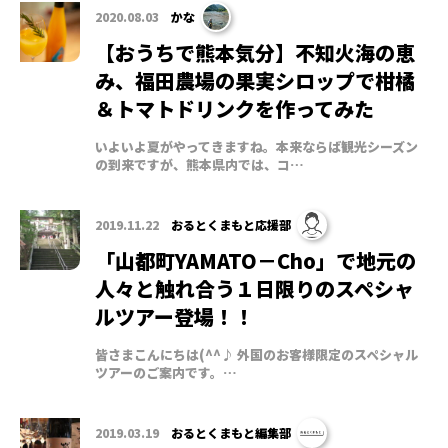
2020.08.03
かな
【おうちで熊本気分】不知火海の恵
み、福田農場の果実シロップで柑橘
＆トマトドリンクを作ってみた
いよいよ夏がやってきますね。本来ならば観光シーズン
の到来ですが、熊本県内では、コ…
2019.11.22
おるとくまもと応援部
「山都町YAMATO－Cho」で地元の
人々と触れ合う１日限りのスペシャ
ルツアー登場！！
皆さまこんにちは(^^♪ 外国のお客様限定のスペシャル
ツアーのご案内です。…
2019.03.19
おるとくまもと編集部