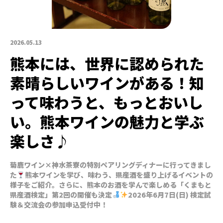
2026.05.13
熊本には、世界に認められた
素晴らしいワインがある！知
って味わうと、もっとおいし
い。熊本ワインの魅力と学ぶ
楽しさ♪
菊鹿ワイン×神水茶寮の特別ペアリングディナーに行ってきまし
た
熊本ワインを学び、味わう、県産酒を盛り上げるイベントの
様子をご紹介。さらに、熊本のお酒を学んで楽しめる「くまもと
県産酒検定」第2回の開催も決定
2026年6月7日(日) 検定試
験＆交流会の参加申込受付中！