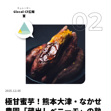
Glocal-CF広報
室
2025.12.05
極甘蜜芋！熊本大津・なかせ
農園「蔵出しベニーモ」の熟