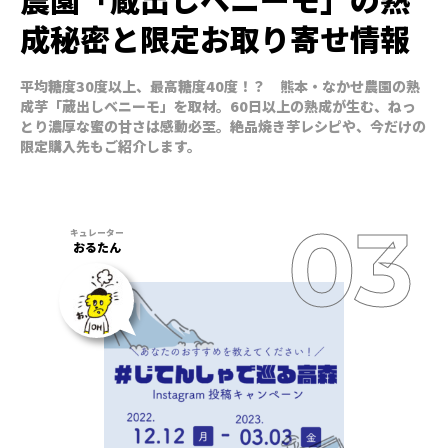
成秘密と限定お取り寄せ情報
平均糖度30度以上、最高糖度40度！？ 熊本・なかせ農園の熟
成芋「蔵出しベニーモ」を取材。60日以上の熟成が生む、ねっ
とり濃厚な蜜の甘さは感動必至。絶品焼き芋レシピや、今だけの
限定購入先もご紹介します。
おるたん