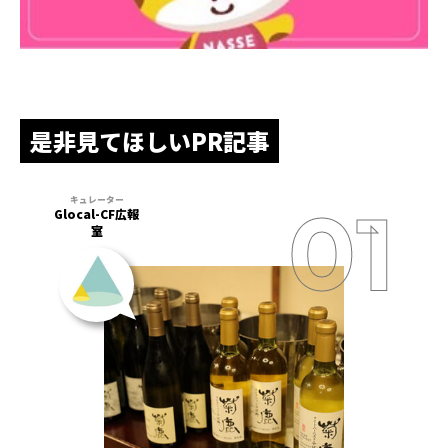
是非見てほしいPR記事
Glocal-CF広報
室