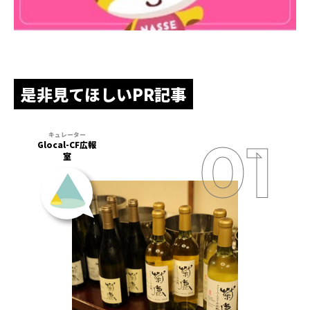
是非見てほしいPR記事
Glocal-CF広報
室