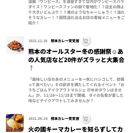
漫画『ワンピース』を溺愛すぎて店内がワンピースパラ
ダイス！ワンピースファンの間で聖地化！？店主の顔よ
り大きいどんぶり！？滝のようなちゃーしゅう！？溢れ
そうなカレー！？個性溢れ出るお店の看板メニューをご
紹介！
2021.11.26
熊本カレー党党首
熊本のオールスター冬の感謝祭☺あ
の人気店など20件がズラッと大集合
「美味しい店のあのメニューを一気にハシゴして、欲張
って食べたい」その欲求を満たしてくれるイベント「お
うちごはんテイクアウトマルシェ ＠ゆめタウンはませ
ん」が、11/26〜11/28まで開催。タイの名君が愛した
味などテイクアウトしてみませんか？
2021.09.24
熊本カレー党党首
火の國キーマカレーを知らずしてカ