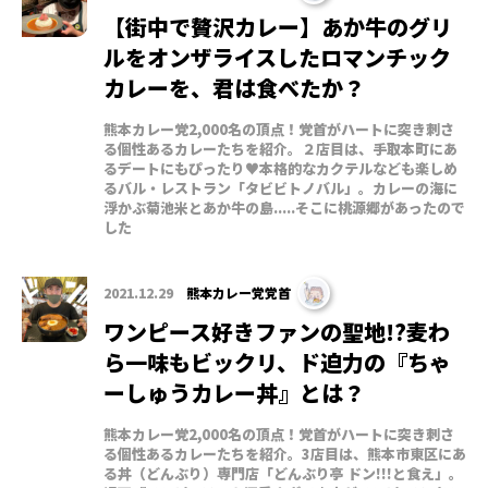
【街中で贅沢カレー】あか牛のグリ
ルをオンザライスしたロマンチック
カレーを、君は食べたか？
熊本カレー党2,000名の頂点！党首がハートに突き刺さ
る個性あるカレーたちを紹介。２店目は、手取本町にあ
るデートにもぴったり♥本格的なカクテルなども楽しめ
るバル・レストラン「タビビトノバル」。カレーの海に
浮かぶ菊池米とあか牛の島.....そこに桃源郷があったので
した
2021.12.29
熊本カレー党党首
ワンピース好きファンの聖地!?麦わ
ら一味もビックリ、ド迫力の『ちゃ
ーしゅうカレー丼』とは？
熊本カレー党2,000名の頂点！党首がハートに突き刺さ
る個性あるカレーたちを紹介。3店目は、熊本市東区にあ
る丼（どんぶり）専門店「どんぶり亭 ドン!!!と食え」。