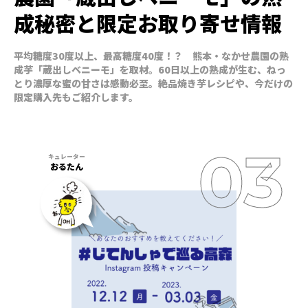
成秘密と限定お取り寄せ情報
平均糖度30度以上、最高糖度40度！？ 熊本・なかせ農園の熟
成芋「蔵出しベニーモ」を取材。60日以上の熟成が生む、ねっ
とり濃厚な蜜の甘さは感動必至。絶品焼き芋レシピや、今だけの
限定購入先もご紹介します。
おるたん