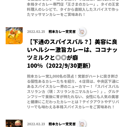
本格タイカレー専門店「王さまのカレー」。タイの王宮
料理人のレシピで、タイから直輸入したスパイスで作っ
たマッサマンカレーをご賞味あれ！
2022.02.25
熊本カレー党党首
【下通のスパイスバル？】美容に良
いヘルシー激旨カレーは、ココナッ
ツミルクと◎◎が癖
100%（2022/9/30更新）
熊本カレー党2,000名の頂点！党首がハートに突き刺さ
る個性あるカレーたちを紹介。４店目は、中央区下通に
あるスパイスカレー界のニューカマー！「スパイスバル
スリランカ（現：スリランカ二マルカレー）」。グルテ
ンフリーで食後に胃が持たれない、女性にも人気の美容
と健康にこだわったカレーとは？テイクアウトやデリバ
リーでも味わえる本格スパイスカレーをご賞味あれ！
2022.02.23
熊本カレー党党首