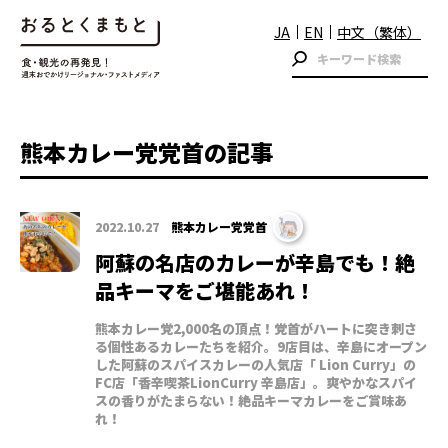
JA
EN
中文（繁体）
熊本カレー党党首の記事
2022.10.27
熊本カレー党党首
阿蘇の名店のカレーが辛島でも！絶
品キーマをご堪能あれ！
熊本カレー党2,000名の頂点！党首がハートに突き刺さ
る個性あるカレーたちを紹介。9店目は、辛島にオープン
した阿蘇のスパイスカレーの人気店「 Lion Curry」の
FC店「香辛喫茶LionCurry 辛島店」。爽やかなスパイ
スの香りがたまらない！絶品キーマカレーをご賞味あ
れ！