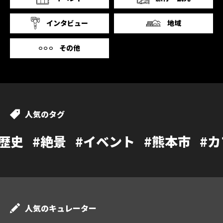
インタビュー
地域
その他
人気のタグ
景
#イベント
#熊本市
#カフェ
#温
人気のキュレーター