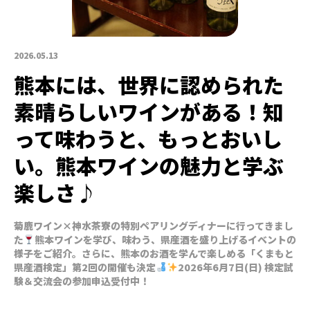
2026.05.13
熊本には、世界に認められた
素晴らしいワインがある！知
って味わうと、もっとおいし
い。熊本ワインの魅力と学ぶ
楽しさ♪
菊鹿ワイン×神水茶寮の特別ペアリングディナーに行ってきまし
た
熊本ワインを学び、味わう、県産酒を盛り上げるイベントの
様子をご紹介。さらに、熊本のお酒を学んで楽しめる「くまもと
県産酒検定」第2回の開催も決定
2026年6月7日(日) 検定試
験＆交流会の参加申込受付中！