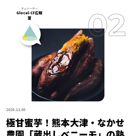
Glocal-CF広報
室
2025.12.05
極甘蜜芋！熊本大津・なかせ
農園「蔵出しベニーモ」の熟