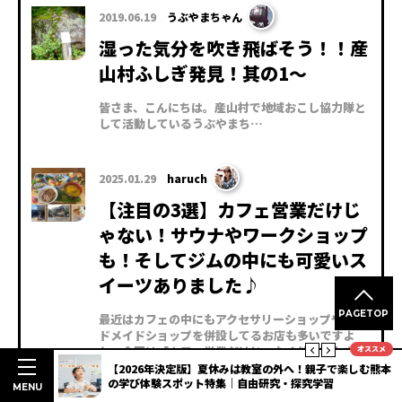
2019.06.19
うぶやまちゃん
湿った気分を吹き飛ばそう！！産
山村ふしぎ発見！其の1～
皆さま、こんにちは。産山村で地域おこし協力隊と
して活動しているうぶやまち…
2025.01.29
haruch
【注目の3選】カフェ営業だけじ
ゃない！サウナやワークショップ
も！そしてジムの中にも可愛いス
イーツありました♪
PAGETOP
最近はカフェの中にもアクセサリーショップやハン
ドメイドショップを併設してるお店も多いですよ
ね。今回は「カフェ営業だけじゃなく他の事もやっ
オススメ
てます！」というお店と、「あらま、こんな場所に
明度抜群
【2026年決定版】夏休みは教室の外へ！親子で楽しむ熊本
3選
の学び体験スポット特集｜自由研究・探究学習
可愛いカフェが！」というお店をご紹介！
MENU