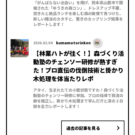
「がんばらない出会い」を掲げ、熊本県山鹿市で開
催された「ゆうきの森コン」。ドレスアップ不要、
焚き火と絶品ランチを楽しむ森の散策で見つけた、
新しい婚活のカタチと、驚きのカップリング結果を
レポートします！
2026.02.04
kumamotorinken
【林業ハトが往く！】森づくり活
動塾のチェンソー研修が熱すぎ
た！プロ直伝の伐倒技術と掛かり
木処理を体当たりレポ
アタイ、生まれたての小鹿状態ですわ！森づくり活
動塾のチェンソー研修に参加。プロの指導で我流の
癖を矯正し、掛かり木処理まで学んだ汗と涙の２日
間を全力レポートします！
過去の記事を見る