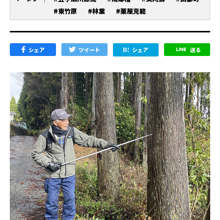
#東竹原
#林業
#栗屋克範
シェア
ツイート
シェア
送る