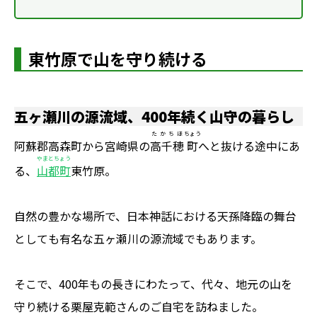
東竹原で山を守り続ける
五ヶ瀬川の源流域、400年続く山守の暮らし
たかちほ
ちょう
阿蘇郡高森町から宮崎県の
高千穂
町
へと抜ける途中にあ
やまとちょう
る、
山都町
東竹原。
自然の豊かな場所で、日本神話における天孫降臨の舞台
としても有名な五ヶ瀬川の源流域でもあります。
そこで、400年もの長きにわたって、代々、地元の山を
守り続ける栗屋克範さんのご自宅を訪ねました。