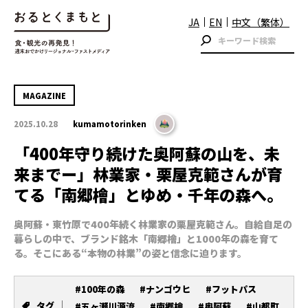
JA
EN
中文（繁体）
MAGAZINE
2025.10.28
kumamotorinken
「400年守り続けた奥阿蘇の山を、未
来までー」林業家・栗屋克範さんが育
てる「南郷檜」とゆめ・千年の森へ。
奥阿蘇・東竹原で400年続く林業家の栗屋克範さん。自給自足の
暮らしの中で、ブランド銘木「南郷檜」と1000年の森を育て
る。そこにある“本物の林業”の姿と信念に迫ります。
#100年の森
#ナンゴウヒ
#フットパス
タグ
#五ヶ瀬川源流
#南郷檜
#奥阿蘇
#山都町