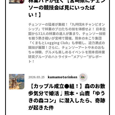
林業ハトが往く【宮崎県にチェン
ソーの競技会ば見にいったば
い！】
チェンソーの猛者が集結！「九州伐木チャンピオン
シップ」で林業のプロたちの技を体感せよ！ 日本全
国から32人の林業の達人が集まり、チェンソー技術
を競う熱き戦いが宮崎で開催。熊本の木こり集団
「くまもとLogging Club」も参戦し、迫力満点の
競技が展開！さらに、チェンソーアートや木のおも
ちゃ体験、グルメも楽しめるイベントを熊本県林業
研究グループのハトライター”メアリー”がレポー
ト！
2026.03.25
kumamotorinken
【カップル成立●組！】森のお散
歩気分で婚活♩熊本・山鹿「ゆう
きの森コン」に潜入したら、奇跡
が起きた件