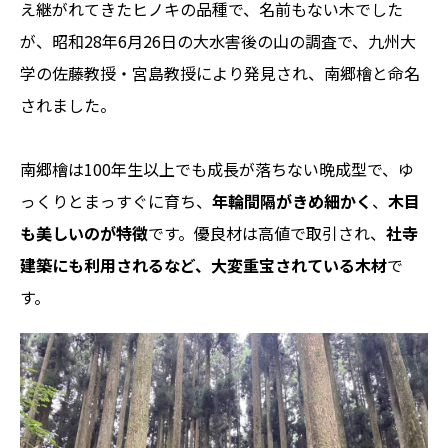
え継がれてきたヒノキの品種で、名前もない木でした
が、昭和28年6月26日の大水害後の山の調査で、九州大
学の佐藤教授・宮島教授により発見され、南郷檜と命名
されました。
南郷檜は100年生以上でも成長が落ちない晩成型で、ゆ
っくりとまっすぐに育ち、
年輪間隔がきめ細かく
、
木目
も美しいのが特徴
です。優良材は高値で取引され、
社寺
建築にも利用されるなど、大変重宝されている木材
で
す。